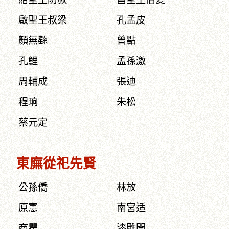
啟聖王叔梁
孔孟皮
顏無繇
曾點
孔鯉
孟孫激
周輔成
張迪
程珦
朱松
蔡元定
東廡從祀先賢
公孫僑
林放
原憲
南宮适
商瞿
漆雕開