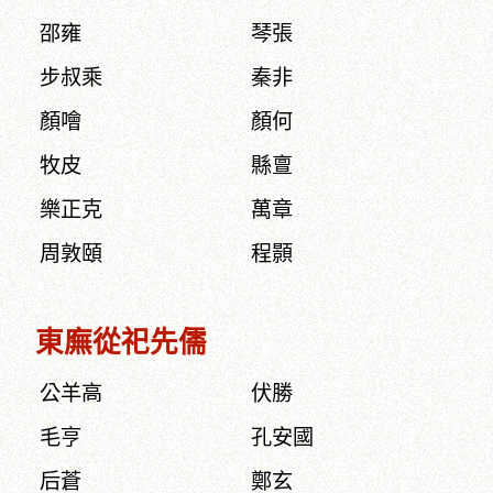
邵雍
琴張
步叔乘
秦非
顏噲
顏何
牧皮
縣亶
樂正克
萬章
周敦頤
程顥
東廡從祀先儒
公羊高
伏勝
毛亨
孔安國
后蒼
鄭玄