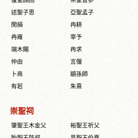
復聖顏回
宗聖曾參
述聖子思
亞聖孟子
閔損
冉耕
冉雍
宰予
端木賜
冉求
仲由
言偃
卜商
顓孫師
有若
朱熹
崇聖祠
肇聖王木金父
裕聖王祈父
貽聖王防叔
昌聖王伯夏