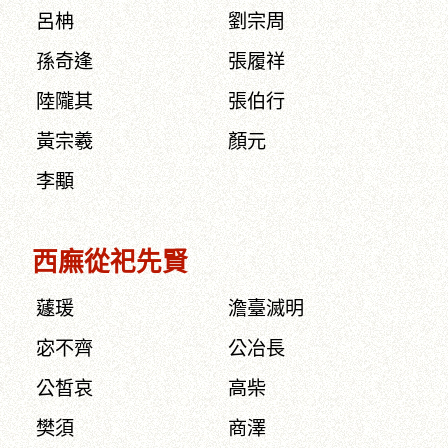
呂柟
劉宗周
孫奇逢
張履祥
陸隴其
張伯行
黃宗羲
顏元
李顒
西廡從祀先賢
蘧瑗
澹臺滅明
宓不齊
公冶長
公皙哀
高柴
樊須
商澤