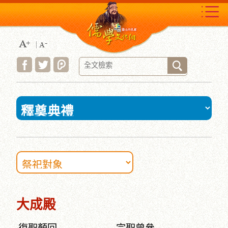
跳
到
主
要
內
容
區
塊
:::
大成殿