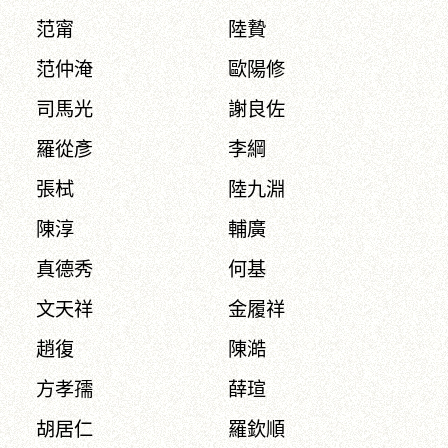
范甯
陸贄
范仲淹
歐陽修
司馬光
謝良佐
羅從彥
李綱
張栻
陸九淵
陳淳
輔廣
真德秀
何基
文天祥
金履祥
趙復
陳澔
方孝孺
薛瑄
胡居仁
羅欽順