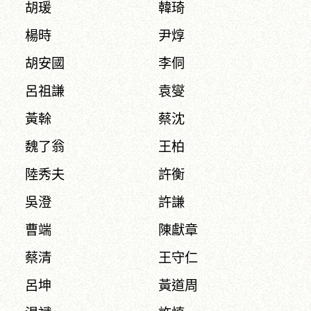
胡瑗
韓琦
楊時
尹焞
胡安國
李侗
呂祖謙
袁燮
黃榦
蔡沈
魏了翁
王柏
陸秀夫
許衡
吳澄
許謙
曹端
陳獻章
蔡清
王守仁
呂坤
黃道周