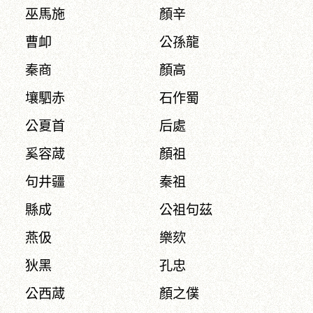
巫馬施
顏辛
曹卹
公孫龍
秦商
顏高
壤駟赤
石作蜀
公夏首
后處
奚容蒧
顏祖
句井疆
秦祖
縣成
公祖句茲
燕伋
樂欬
狄黑
孔忠
公西蒧
顏之僕