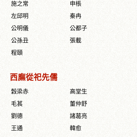
施之常
申棖
左邱明
秦冉
公明儀
公都子
公孫丑
張載
程頤
西廡從祀先儒
穀梁赤
高堂生
毛萇
董仲舒
劉德
諸葛亮
王通
韓愈