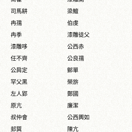
司馬耕
梁鱣
冉孺
伯虔
冉季
漆雕徒父
漆雕哆
公西赤
任不齊
公良孺
公肩定
鄡單
罕父黑
榮旂
左人郢
鄭國
原亢
廉潔
叔仲會
公西輿如
邽巽
陳亢