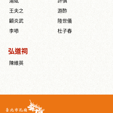
湯斌
許慎
王夫之
游酢
顧炎武
陸世儀
李塨
杜子春
弘道祠
陳維英