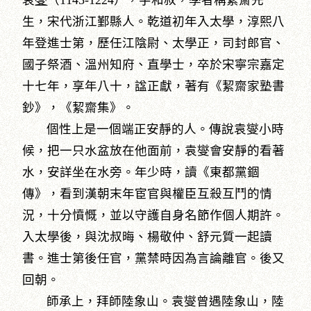
袁
燮
（1145-1224），字和叔，學者稱絜齋先
生，宋代浙江鄞縣人。乾道初年入太學，淳熙八
年登進士第，歷任江陰尉、太學正，司封郎官、
國子祭酒、溫州知府、直學士，卒於宋寧宗嘉定
十七年，享年八十，諡正獻，著有《絜齋家塾書
鈔》，《絜齋集》。
個性上是一個端正安靜的人。傳說袁燮小時
候，把一只水盆放在他面前，袁燮會安靜的看著
水，安詳坐在水旁。年少時，讀《東都黨錮
傳》，看到漢朝末年宦官與權臣互殺互鬥的情
況，十分憤慨，並以守護自身名節作個人期許。
入太學後，與沈叔晦、楊敬仲、舒元質一起讀
書。進士第後任官，黨禁時因為言論離官。後又
回朝。
師承上，拜師陸象山。袁燮曾遇陸象山，陸