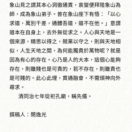
象山見之謂其本心洞徹通貫，袁燮便拜陸象山為
師，成為象山弟子。曾在象山座下有悟：「以心
求道，萬別千差，通體吾道，道不在他。」意謂
道本在自身上，去外無從求之。人心與天地是一
個來源，精思以得之，兢業以守之，則與天地相
似，人生天地之間，為何能獨貴於萬物呢？就是
因為有心的存在。心乃是人的大本，這個心能夠
存在，則雖賤也是可貴的，若不存在，則雖貴也
是可賤的。此心此理，貫通融會，不需煩神向外
尋求。
清同治七年從祀孔廟，稱先儒。
撰稿人：簡逸光