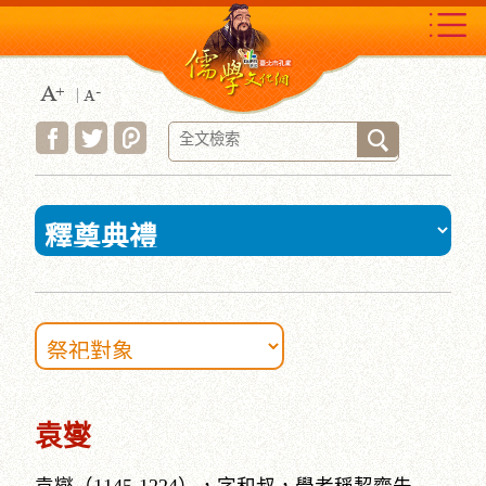
跳
到
主
要
內
容
區
塊
:::
袁燮