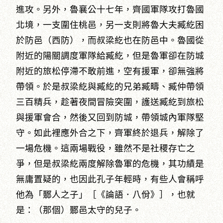
進攻。另外，魯襄公十七年，齊國軍隊攻打魯國
北境，一支圍住桃邑，另一支則將魯大夫臧紇困
於防邑（西防），而叔梁紇也在防邑中。魯國從
附近的陽關調度軍隊給臧紇，但是魯軍卻在防城
附近的旅松停滯不敢前進，空有援軍，卻無強將
帶領。於是叔梁紇與臧紇的兄弟臧疇、臧仲帶領
三百精兵，趁著夜間冒險突圍，護送臧紇到旅松
與援軍會合，然後又回到防城，帶領城內軍隊堅
守。如此裡應外合之下，齊軍終於退兵，解除了
一場危機。這兩場戰役，雖然不是社稷存亡之
爭，但是叔梁紇兩度解除魯軍的危機，其功績是
無庸置疑的，也因此孔子年輕時，有些人會稱呼
他為「鄹人之子」［《論語．八佾》］，也就
是：（那個）鄹邑太守的兒子。