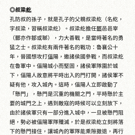
◎叔梁
紇
孔防叔的孫子，就是孔子的父親叔梁紇（名紇，
字叔梁，習稱叔梁紇）。叔梁紇擔任
鄹
邑邑宰
（鄹亦作鄒或郰），力大善戰，是當時著名的勇
猛之士。叔梁紇有兩件著名的戰功：魯襄公十
年，晉國想攻打
偪
陽，邀諸侯國參戰，而叔梁紇
在魯軍中。偪陽城小而堅固，諸侯軍隊圍於城
下，偪陽人故意將平時出入的門打開，諸侯軍不
疑有他，攻入城內。這時，偪陽人立即啟動了
「懸門」，懸門是沉重的機關之門，平時懸於主
要的城門之上，遇到敵寇的時候可以立刻放下，
由於諸侯軍只有一部分進入城中，一旦被懸門阻
絕，勢必被偪陽軍隊殲滅，於是叔梁紇立刻將落
下的懸門接住，讓城內的軍隊能乘隙撤退，再行