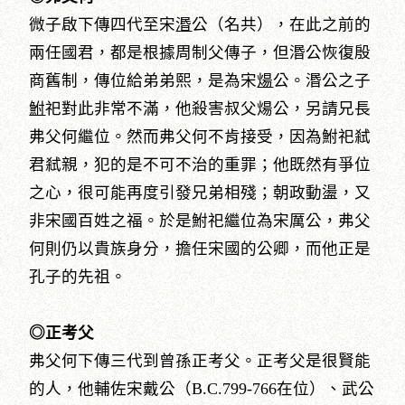
微子啟下傳四代至宋
湣
公（名共），在此之前的
兩任國君，都是根據周制父傳子，但湣公恢復殷
商舊制，傳位給弟弟熙，是為宋
煬
公。湣公之子
鮒
祀對此非常不滿，他殺害叔父煬公，另請兄長
弗父何繼位。然而弗父何不肯接受，因為鮒祀弒
君弒親，犯的是不可不治的重罪；他既然有爭位
之心，很可能再度引發兄弟相殘；朝政動盪，又
非宋國百姓之福。於是鮒祀繼位為宋厲公，弗父
何則仍以貴族身分，擔任宋國的公卿，而他正是
孔子的先祖。
◎正考父
弗父何下傳三代到曾孫正考父。正考父是很賢能
的人，他輔佐宋戴公（B.C.799-766在位）、武公