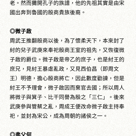
老。然而攤開孔子的族譜，他的先祖其實是由宋
國出奔到魯國的殷商貴族後裔。
◎微子啟
周武王推翻殷商以後，為了懷柔天下，本來封了
紂的兒子武庚來奉祀殷商王室的祖先，又恢復微
子啟的爵位。微子啟是帝乙的庶子，也是紂王的
庶兄，見紂王暴虐亂政，又見西伯昌（即周文
王）明德，擔心殷商將亡，因此數度勸諫，但是
紂王不予理會，微子啟因而棄官去國；所以周人
將微子與箕子、比干同譽為殷之「三仁」。後來
武庚參與管蔡之亂，周成王便改命微子啟主持奉
祀，並封為宋公，成為周朝的諸侯之一。
◎弗父何