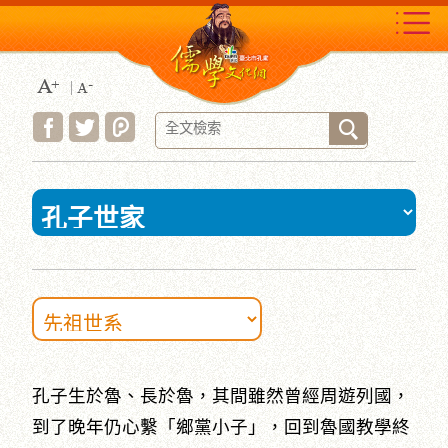
跳
到
主
要
內
容
區
塊
:::
孔子生於魯、長於魯，其間雖然曾經周遊列國，
到了晚年仍心繫「鄉黨小子」，回到魯國教學終