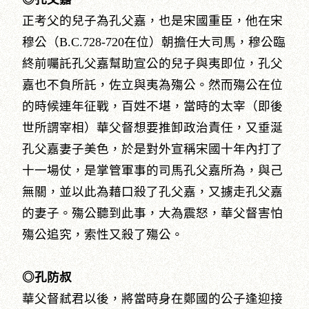
正考父的兒子為孔父嘉，也是宋國重臣，他在宋
穆公（B.C.728-720在位）朝擔任大司馬，穆公臨
終前囑託孔父嘉幫助宣公的兒子與夷即位，孔父
嘉也不負所託，佐立與夷為殤公。然而殤公在位
的時候連年征戰，百姓不堪，當時的太宰（即後
世所謂宰相）華父督想要推卸政治責任，又垂涎
孔父嘉妻子美色，於是對外宣稱宋國十年內打了
十一場仗，是掌管軍事的司馬孔父嘉所為，與己
無關，並以此為藉口殺了孔父嘉，又擄走孔父嘉
的妻子。殤公聽到此事，大為震怒，華父督害怕
殤公追究，索性又殺了殤公。
◎孔防叔
華父督弒君以後，將當時身在鄭國的公子逢迎接