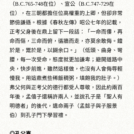
（B.C.765-748在位）、宣公（B.C.747-729在
位），在三朝都擔任位高權重的上卿，但卻非常
節儉謙遜。根據《春秋左傳》昭公七年的記載，
正考父身後在鼎上留下一段話：「一命而僂，再
命而傴，三命而俯，循牆而走，亦莫余敢侮。饘
於是，鬻於是，以餬余口。」（低頭、曲身、彎
腰，每一次受命，態度就更加謙卑；避開道路中
央，快步前進，雖然這樣做，也沒有人會侮辱輕
慢我。用這鼎煮些稀飯稠粥，填飽我的肚子。）
弗父何與正考父的德行都受人尊敬，因此約兩百
年後，孟僖子還稱許兩人，並說孔子是「聖人有
明德者」的後代，遺命兩子（孟懿子與子服景
伯）到孔子門下學習禮。
◎孔父嘉