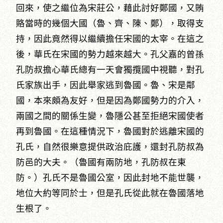
回來，使之繼位為宋莊公，藉此討好鄭國，又賄
賂當時的幾個大國（魯、齊、陳、鄭），取得支
持，因此竟然得以繼續擔任宋國的太宰。在這之
後，華氏在宋國的勢力越來越大。孔父嘉的曾孫
孔防叔擔心華氏總有一天會獨攬國中視聽，對孔
氏家族出手，因此舉家逃到魯國。魯、宋是鄰
國，本來頗為友好，但是因為鄭國勢力的介入，
兩國之間的關係生變，魯隱公甚至拒絕宋國使者
再到魯國。在這種情況下，魯國對於逃離宋國的
孔氏，自然很樂意提供政治庇護，還封孔防叔為
防邑的大夫。（魯國有兩防地，孔防叔在東
防。）孔氏不是魯國公室，因此封地不能世襲，
地位大約等同於士，但是孔氏從此就在魯國落地
生根了。