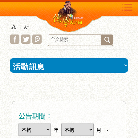
跳
到
主
要
內
容
區
塊
:::
公告期間：
年
月
~