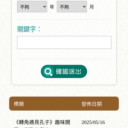
年
月
關鍵字：
標題
發佈日期
《轉角遇見孔子》趣味開
2025/05/16