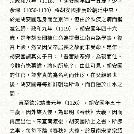
宗政和八年（1118），胡安國年四十五歲，少宰
余深（1050-1130）將胡安國推薦於朝廷中央，
於是胡安國起身而至京師，但由於臥疾之病而獲
准乞歸。政和九年（1119），胡安國年四十六
歲，是年胡安國被任命為提舉江南東路學事，復
召上殿，然又因父卒居喪之故而未受命。是年，
胡安國謂其弟子曰：「吾奮跡寒鄉，為親而仕。
今雖有祿萬鍾，將何所施？」由此可見，胡安國
的任官，並非真的為名利而仕宦，在父親過世
後，胡安國每每推辭朝廷所命，而自隱於山水之
間。
直至欽宗靖康元年（1126），胡安國年五十
三歲，因外族入侵，為彰明《春秋》大義，因而
再度出仕。宋室南渡後，胡安國所上之書、所諫
之事，每每不離《春秋》大義。於是南宋高宗紹