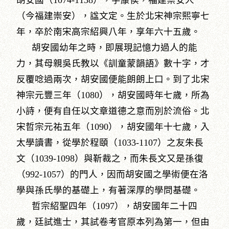
胡安國（1074-1138），字康侯，福建崇安人
（今福建崇安），諡文定。生於北宋神宗熙寧七
年，卒於南宋高宗紹興八年，享年六十五歲。
胡安國幼年之時，即展現記憶力過人的能
力，其母親吳氏教以《訓童蒙韻語》數十字，才
反覆唸過兩次，胡安國便能朗朗上口。到了北宋
神宗元豐三年（1080），胡安國時年七歲，所為
小詩，便有自任以文章道德之意而別於流俗。北
宋哲宗元祐五年（1090），胡安國年十七歲，入
太學讀書，從學於程頤（1033-1107）之友朱長
文（1039-1098）與靳裁之，而朱長文又是孫復
（992-1057）的門人，因而胡安國之學術便在洛
學與孫氏學的基礎上，有著深厚的學問基礎。
哲宗紹聖四年（1097），胡安國年二十四
歲，廷試進士，其試卷考官原本列為第一，但由