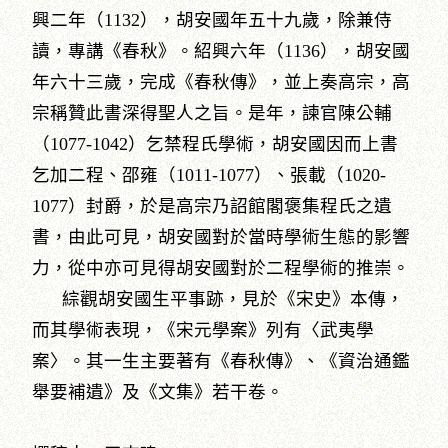
興二年（1132），胡安國年五十九歲，除兼侍
讀，專講《春秋》。紹興六年（1136），胡安國
年六十三歲，完成《春秋傳》，並上奏高宗，高
宗稱贊此書深得聖人之旨。是年，諫官陳公輔
（1077-1042）乞禁程氏學術，胡安國因而上書
乞加二程、邵雍（1011-1077）、張載（1020-
1077）封爵，於是高宗乃詔館閣褒集程氏之遺
書，由此可見，胡安國對於當時學術生態的影響
力，從中亦可見得胡安國對於二程學術的推崇。
綜觀胡安國生平事跡，見於《宋史》本傳，
而其學術表現，《宋元學案》列有〈武夷學
案〉。其一生主要著有《春秋傳》、《資治通鑑
舉要補遺》及《文集》若干卷。