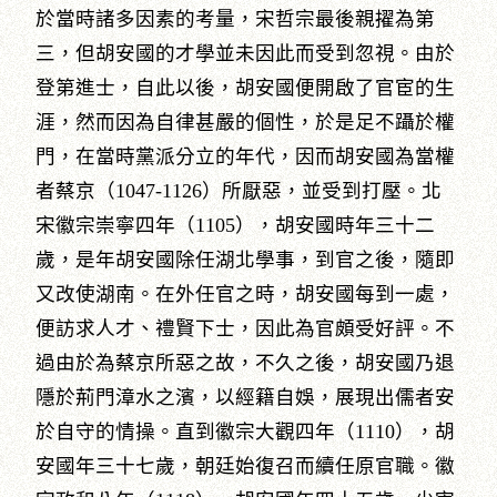
於當時諸多因素的考量，宋哲宗最後親擢為第
三，但胡安國的才學並未因此而受到忽視。由於
登第進士，自此以後，胡安國便開啟了官宦的生
涯，然而因為自律甚嚴的個性，於是足不躡於權
門，在當時黨派分立的年代，因而胡安國為當權
者蔡京（1047-1126）所厭惡，並受到打壓。北
宋徽宗崇寧四年（1105），胡安國時年三十二
歲，是年胡安國除任湖北學事，到官之後，隨即
又改使湖南。在外任官之時，胡安國每到一處，
便訪求人才、禮賢下士，因此為官頗受好評。不
過由於為蔡京所惡之故，不久之後，胡安國乃退
隱於荊門漳水之濱，以經籍自娛，展現出儒者安
於自守的情操。直到徽宗大觀四年（1110），胡
安國年三十七歲，朝廷始復召而續任原官職。徽