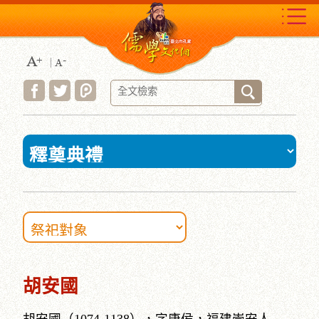
跳
到
主
要
內
容
區
塊
:::
胡安國