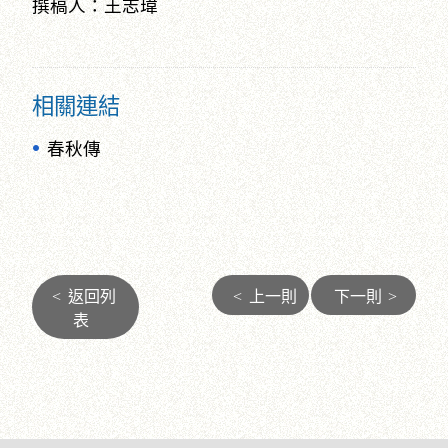
撰稿人：王志瑋
相關連結
春秋傳
<
返回列
<
上一則
下一則
>
表