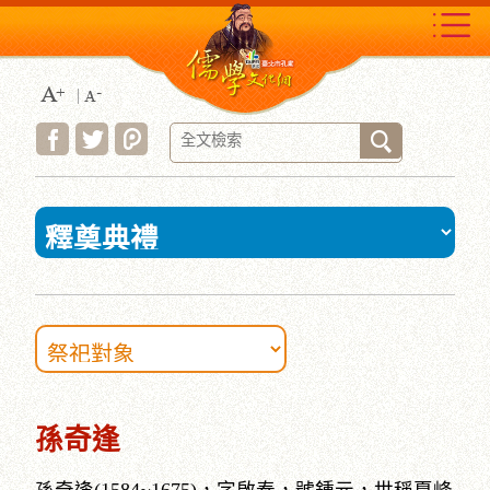
跳
到
主
要
內
容
區
塊
:::
孫奇逢