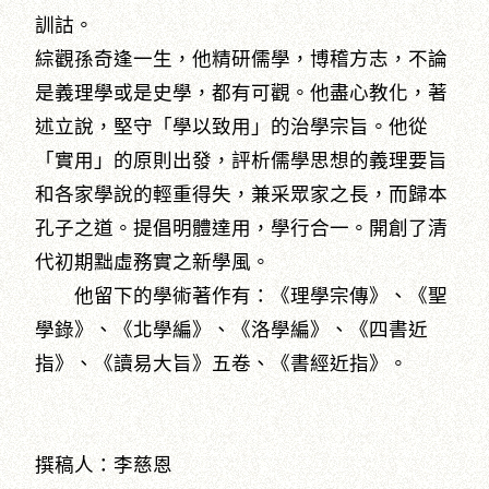
訓詁。
綜觀孫奇逢一生，他精研儒學，博稽方志，不論
是義理學或是史學，都有可觀。他盡心教化，著
述立說，堅守「學以致用」的治學宗旨。他從
「實用」的原則出發，評析儒學思想的義理要旨
和各家學說的輕重得失，兼采眾家之長，而歸本
孔子之道。提倡明體達用，學行合一。開創了清
代初期黜虛務實之新學風。
他留下的學術著作有：《理學宗傳》、《聖
學錄》、《北學編》、《洛學編》、《四書近
指》、《讀易大旨》五卷、《書經近指》。
撰稿人：李慈恩