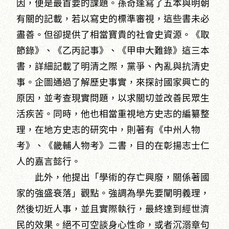
因，便是最首要的課題。孫奇逢寫了五本與明朝
有關的記載，若以寫史的標準審視，這些書未必
盡善。但卻提供了相當寶貴的社會史資源。《取
節錄》、《乙丙記事》、《甲申大難錄》這三本
書，詳細記載了明清之際，黨爭、內亂與抗清史
事。企圖通過了解歷史事實，來探討國家興亡的
原因，並考查現實問題，以求關切並改善民眾生
活疾苦。同時，他也相當重視地方史志的編纂整
理，在地方史志的研究中，則著有《中州人物
考》、《畿輔人物考》二書，目的在彰揚志士仁
人的嘉言懿行。
此外，他提出「學術的存亡興廢，關係著國
家的強盛衰落」觀點。強調為學先要闡明義理，
然後切近人事，並且實際執行，最終達到經世濟
民的效果。絕不可空談身心性命，或者沉溺章句