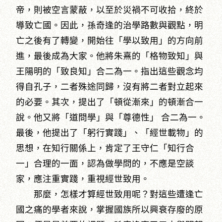
帝，則被空言蒙蔽，以至於災禍不可收拾，終於
導致亡國。因此，孫奇逢的治學路數與觀點，明
亡之後有了轉變，開始往「學以致用」的方向前
進，最後成為大家。他將朱熹的「格物致知」與
王陽明的「致良知」合二為一。指出這些觀念均
得自孔子，二者殊途同歸，沒有將二者對立起來
的必要。其次，提出了「頓從漸來」的頓漸合一
說。他又將「道問學」與「尊德性」 合二為一。
最後，他提出了「躬行實踐」、「經世載物」的
思想，在知行關係上，肯定了王守仁「知行合
一」合理的一面，認為做學問的，不應是空談
家，應注重實踐，重視經世致用。
那麼，怎樣才算經世致用呢？對這些遭逢亡
國之痛的學者來說，掌握國族所以興衰存廢的原