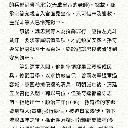
的兵部尚書孫承宗(天啟皇帝的老師)。據載，孫
承宗答允親自入宮面見皇帝，只可惜未及營救，
左光斗等人已慘死獄中。
事後，魏忠賢等人為掩飾罪行，誣指左光斗
貪汙，要求家屬賠償款項，才能領屍安葬。孫奇
逢又挺身號召士民百姓，終於能讓忠良骸骨得到
安息歸葬。
等到清軍入關，他則率領鄉里民眾組成民
兵，修武習學，以求抗敵自保。曾兩次擊退軍過
容城，意圖劫掠侵擾的清兵。明朝滅亡後，清廷
五次召他入朝，聘以高位，但孫奇逢都堅守志
節，拒絕出仕。順治三年(1646)，孫奇逢的家鄉
遭到旗人(貴族)強行圈佔，被迫舉家遷徙，南下
流浪四年之後，孫奇逢落腳河南輝縣夏峰村(今