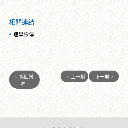
相關連結
理學宗傳
<
返回列
<
上一則
下一則
>
表