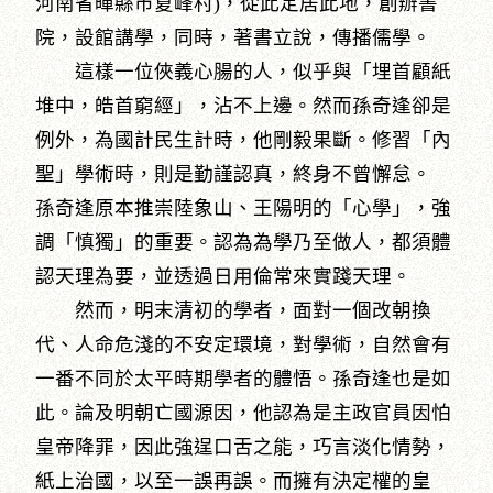
河南省暉縣市夏峰村)，從此定居此地，創辦書
院，設館講學，同時，著書立說，傳播儒學。
這樣一位俠義心腸的人，似乎與「埋首顧紙
堆中，皓首窮經」，沾不上邊。然而孫奇逢卻是
例外，為國計民生計時，他剛毅果斷。修習「內
聖」學術時，則是勤謹認真，終身不曾懈怠。
孫奇逢原本推崇陸象山、王陽明的「心學」，強
調「慎獨」的重要。認為為學乃至做人，都須體
認天理為要，並透過日用倫常來實踐天理。
然而，明末清初的學者，面對一個改朝換
代、人命危淺的不安定環境，對學術，自然會有
一番不同於太平時期學者的體悟。孫奇逢也是如
此。論及明朝亡國源因，他認為是主政官員因怕
皇帝降罪，因此強逞口舌之能，巧言淡化情勢，
紙上治國，以至一誤再誤。而擁有決定權的皇