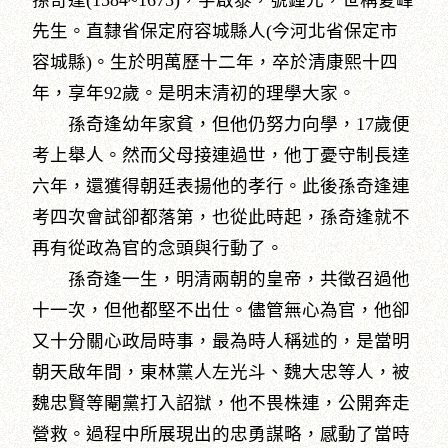
孫奇逢(1584~1675)，字啟泰，號鍾元，世稱夏峰
先生。直隸省保定府容城縣人(今河北省保定市
容城縣)。生於明萬歷十二年，卒於清康熙十四
年，享年92歲。是明末清初的理學大家。
孫奇逢幼年家貧，但他仍努力向學，17歲便
考上舉人。然而父母接連過世，他丁憂守制長達
六年，還獲得朝廷表揚他的孝行。此後孫奇逢連
考四次會試卻都落第，也從此時起，孫奇逢就不
再有從政為官的念頭與行動了。
孫奇逢一生，明清兩朝的皇帝，共徵召過他
十一次，但他都堅不出仕。儘管無心為官，他卻
又十分關心政局時事，最為時人稱述的，是當明
朝天啟年間，東林黨人左光斗、魏大忠等人，被
魏忠賢等閹黨打入詔獄，他不畏株連，公開奔走
營救。過程中所展現出的忠勇謀略，感動了當時