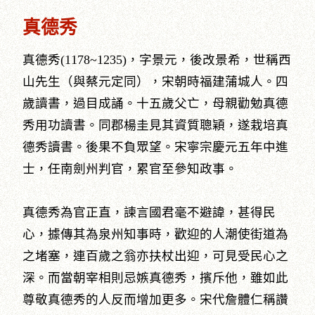
真德秀
真德秀(1178~1235)，字景元，後改景希，世稱西
山先生（與蔡元定同），宋朝時福建蒲城人。四
歲讀書，過目成誦。十五歲父亡，母親勸勉真德
秀用功讀書。同郡楊圭見其資質聰穎，遂栽培真
德秀讀書。後果不負眾望。宋寧宗慶元五年中進
士，任南劍州判官，累官至參知政事。
真德秀為官正直，諫言國君毫不避諱，甚得民
心，據傳其為泉州知事時，歡迎的人潮使街道為
之堵塞，連百歲之翁亦扶杖出迎，可見受民心之
深。而當朝宰相則忌嫉真德秀，擯斥他，雖如此
尊敬真德秀的人反而增加更多。宋代詹體仁稱讚