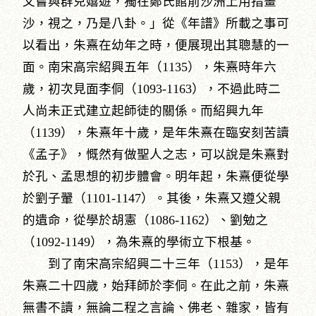
又嘗與群兒嬉遊，獨在鄭氏館前沙洲上用指畫
沙，視之，乃是八卦。」從《年譜》所載之事可
以看出，朱熹在幼年之時，便展現出其聰慧的一
面。南宋高宗紹興五年（1135），朱熹時年六
歲，初次見面李侗（1093-1163），不過此時二
人尚未正式建立起師徒的關係。而紹興九年
（1139），朱熹年十歲，是年朱熹在臨安刻苦讀
《孟子》，慨然有做聖人之志，可以說是朱熹對
於孔、孟思想的初步體會。明年起，朱熹便從學
於劉子翬（1101-1147）。其後，朱熹又遵父親
的遺命，從學於胡憲（1086-1162）、劉勉之
（1092-1149），為朱熹的學術立下根基。
到了南宋高宗紹興二十三年（1153），是年
朱熹二十四歲，始拜師於李侗。在此之前，朱熹
無書不讀，無論二程之言論、佛老、雜家，皆有