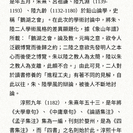
是年五月，朱熹、呂祖謙、陸九淵（1139-
1193）、陸九齡（1132-1180）於鉛山論學，史
稱「鵝湖之會」。在此次的學術討論中，將朱、
陸二人學術風格的差異顯題化，據《象山年譜》
所載：「鵝湖之會，論及教。元晦之意，欲令人
泛觀博覽而後歸之約；二陸之意欲先發明人之本
心而後使之博覽。朱以陸之教人為太簡，陸以朱
之教人為支離，此頗不合。」由此可見，二人對
於讀書修養的「進程工夫」有著不同的見解，自
此以往，朱、陸學風的辯論，被後人不斷地討
論。
淳熙九年（1182），朱熹年五十三，是年將
《大學章句》、《中庸章句》、《論語集注》、
《孟子集注》集為一編，刊刻於婺州，是為《四
書集注》，而「四書」之名則始於此。淳熙十年