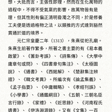
想，大抵而言，主張性即理，然而在生化萬物的
過程中，不得不受氣稟的影響，故萬物皆有是
理，但其性則有偏正清明昏濁之不同，於是修養
工夫便是透過格物之法，以類推的方式達到豁然
貫通於道的境界。
元仁宗皇慶二年（1313），朱熹從祀孔廟。
朱熹生前著作繁多，所著之書主要的有《易本義
啟蒙》、《蓍卦考誤》、《詩集傳》、《大學中
庸章句或問》、《四書章句集注》、《太極圖
說》、《通書》、《西銘解》、《楚辭集注辨
證》、《韓文考異》。所編次有《論孟集義》、
《孟子指要》、《中庸輯略》、《孝經刊誤》、
《小學書》、《通鑑綱目》、《五朝、三朝名臣
言行錄》、《家禮》、《近思錄》、《河南程氏
遺書》、《伊洛淵源錄》。又有《文集》一百