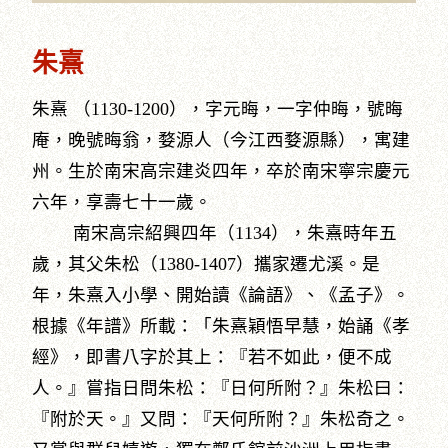
朱熹
朱熹 （1130-1200），字元晦，一字仲晦，號晦
庵，晚號晦翁，婺源人（今江西婺源縣），寓建
州。生於南宋高宗建炎四年，卒於南宋寧宗慶元
六年，享壽七十一歲。
南宋高宗紹興四年（1134），朱熹時年五
歲，其父朱松（1380-1407）攜家遷尤溪。是
年，朱熹入小學、開始讀《論語》、《孟子》。
根據《年譜》所載：「朱熹穎悟早慧，始誦《孝
經》，即書八字於其上：『若不如此，便不成
人。』嘗指日問朱松：『日何所附？』朱松曰：
『附於天。』又問：『天何所附？』朱松奇之。