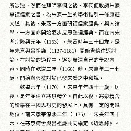
所涉獵。然而在拜師李侗之後，李侗便教誨朱熹
專讀儒家之書，為朱熹一生的學術指引一條康莊
大道。其後，朱熹一方面研讀儒家經典，與人論
學，一方面亦開始逐步反思整理經典。而在南宋
孝宗隆興元年（1163），朱熹時年三十四歲，是
年朱熹與呂祖謙（1137-1181）開始書信往返討
論，在討論的過程中，逐步釐清自己的學說內
容。同時在乾道二年（1166）時，朱熹年三十七
歲，開始與張
栻
討論已發未發之中和說。
乾道六年（1170），朱熹年年四十一歲，居
喪，是年並建立寒泉精舍。自此以後，寒泉精舍
的論學在中國思想史的發展上，具有一定的關鍵
地位。南宋孝宗淳熙二年（1175），朱熹年四十
六，在寒泉精舍與呂祖謙共同編定《近思錄》。