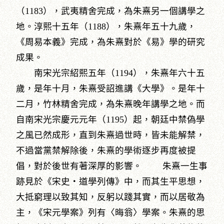
（1183），武夷精舍完成，為朱熹另一個講學之
地。淳熙十五年（1188），朱熹年五十九歲，
《周易本義》完成，為朱熹對於《易》學的研究
成果。
南宋光宗紹熙五年（1194），朱熹年六十五
歲，是年十月，朱熹受詔進講《大學》。是年十
二月，竹林精舍完成，為朱熹晚年講學之地。而
自南宋光宗慶元元年（1195）起，朝廷中禁偽學
之風已然成形，直到朱熹過世時，皆未能解禁，
不過當黨禁解除後，朱熹的學術逐步再度被提
倡，對於後世有著深厚的影響。 朱熹一生事
跡見於《宋史‧道學列傳》中，而其生平思想，
大抵窮理以致其知，反躬以踐其實，而以居敬為
主，《宋元學案》列有〈晦翁〉學案。朱熹的思