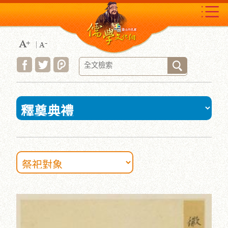
跳
到
主
要
內
容
區
塊
:::