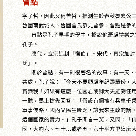
曾點
字子皙，因此又稱曾皙。推測生於春秋魯襄公三十
魯國南武城人。魯國曾氏參見曾參，曾點是參
曾點是孔子早期的學生，據說他憂慮禮樂之
孔子。
唐代，玄宗追封「宿伯」。宋代，真宗加封
氏」。
關於曾點，有一則很著名的故事：有一天，
共處，孔子說：「今天不要顧慮年紀跟輩份，
賞識我！如果有這麼一位國君或卿大夫能夠任
一聽，馬上搶先回答：「假設有個擁有兵車千
軍事侵略，國內又民生匱乏，讓我來主政的話
這個國家的實力。」孔子聞言一笑，又問：「
國，大約六、七十…或者五、六十平方里這麼