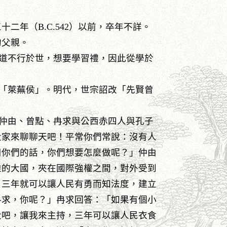
二年（B.C.542）以前，卒年不詳。
的父親。
道不行於世，想要學習禮，因此從學於
「萊蕪侯」。明代，世宗詔改「先賢曾
仲由、曾點、冉求與公西赤四人與孔子
大家來聊聊天吧！平常你們常說：沒有人
用你們的話，你們想要怎麼做呢？」仲由
乘的大國，夾在國際強權之間，對外受到
，三年就可以讓人民有勇而知法度，建立
冉求，你呢？」冉求回答：「如果有個小
大吧，讓我來主持，三年可以讓人民衣食