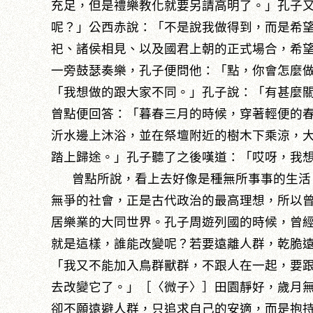
充足，但是禮樂教化就要另請高明了。」孔子
呢？」公西赤說：「不是說我做得到，而是希
祀、諸侯相見、以及國君上朝的正式場合，希
一旁鼓瑟奏樂，孔子便問他：「點，你會怎麼
「我想做的跟大家不同。」孔子說：「有甚麼
曾點便回答：「暮春三月的時候，穿著輕便的
沂水邊上沐浴，並在祭壇附近的樹木下乘涼，
踏上歸途。」孔子聽了之後嘆道：「哎呀，我
曾點所說，看上去好像是種無所事事的生活
無爭的社會，正是古代政治的最高理想，所以
居樂業的大同世界。孔子周遊列國的時候，曾
就是這樣，誰能改變呢？若要遠離人群，乾脆
「我又不能加入鳥群獸群，不跟人在一起，要
去改變它了。」［〈微子〉］田園靜好，歲月
卻不願遠避人群，只追求自己的安適，而是抱