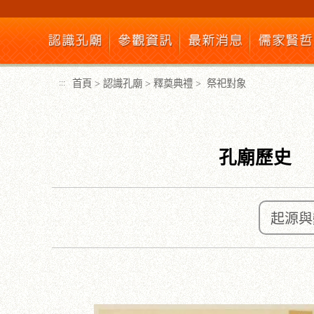
跳
到
主
要
內
首頁
>
認識孔廟
>
釋奠典禮
>
祭祀對象
:::
容
區
塊
孔廟歷史
起源與
:::