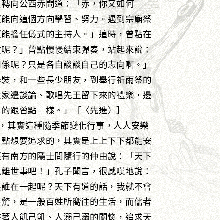
又轉向公西赤問道：「赤，你又如何
望能向這個方向學習、努力。遇到宗廟祭
望能擔任儀式的主持人。」這時，曾點在
做呢？」曾點慢慢結束彈奏，站起來說：
關係呢？只是各自談談自己的志向啊。」
春裝，和一些長少朋友，到舉行祈雨祭的
大家邊談論、歌唱先王留下來的禮樂，邊
想的跟曾點一樣。」［〈先進〉］
，其實這種隨季節變化行事，人人安樂
曾點想要追求的，其實是上上下下都能安
經有南方的隱士問隨行的仲由說：「天下
遠離世事吧！」孔子聞言，很感嘆地說：
跟誰在一起呢？天下有道的話，我就不會
無驚，是一般百姓所嚮往的生活，而儒者
持著人飢己飢、人溺己溺的關懷，追求天