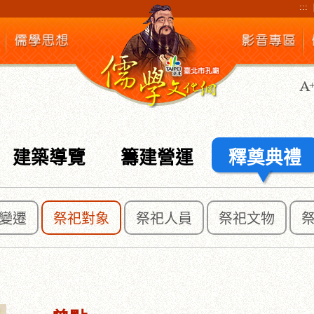
:::
建築導覽
籌建營運
釋奠典禮
變遷
祭祀對象
祭祀人員
祭祀文物