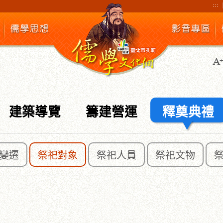
:::
建築導覽
籌建營運
釋奠典禮
變遷
祭祀對象
祭祀人員
祭祀文物