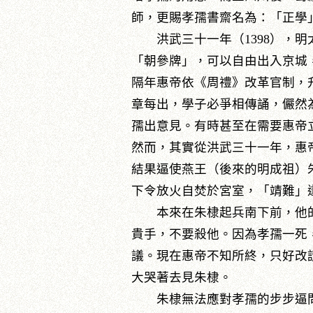
師，更賜孝孺書齋名為：「正學
洪武三十一年（1398），明
「朝參牌」，可以自由出入京城，
隔年惠帝依《周禮》改革官制，
章每出，學子必爭相傳誦，儼然
孺出意見。有時甚至在需要惠帝
然而，其實從洪武三十一年，惠
結果逼使燕王（後來的明成祖）
下令放火自焚於宮室，「靖難」
本來在朱棣起兵南下前，他的
貴手，不要殺他。因為孝孺一死
議。現在惠帝不知所終，只好改
大哭著去見朱棣。
朱棣無法應對孝孺的步步逼問