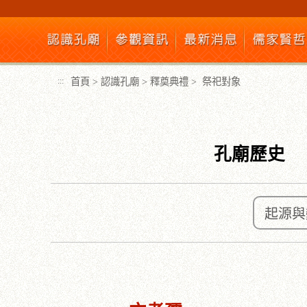
跳
到
主
要
內
首頁
>
認識孔廟
>
釋奠典禮
>
祭祀對象
:::
容
區
塊
孔廟歷史
起源與
:::