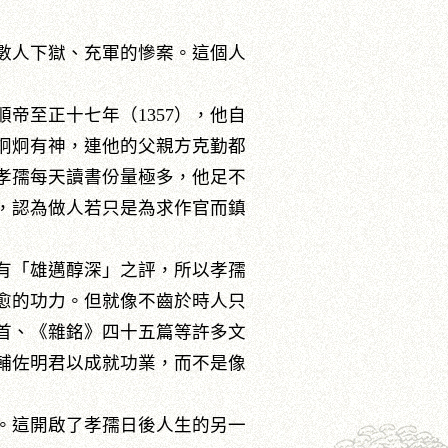
數人下獄、充軍的慘案。這個人
至正十七年（1357），他自
炯炯有神，連他的父親方克勤都
孝孺每天讀書份量極多，他足不
，認為做人若只是為求作官而鎮
有「雄邁醇深」之評，所以孝孺
愈的功力。但就像不齒於時人只
首、《雜銘》四十五篇等許多文
輔佐明君以成就功業，而不是像
。這開啟了孝孺日後人生的另一