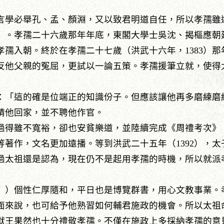
言學必舉孔、孟、顏淵，又以致君明道自任，所以孝孺雖
」。孝孺二十六歲那年年底，東閣大學士吳沈、揭樞應朝
孺入朝。終於在孝孺二十七歲（洪武十六年，1383）
反他父親的冤屈，更試以一論五策。孝孺援筆立就，使得
「這的確是位端正的知識份子。但應該讓他再多磨練磨
請他回家，並不聘他作官。
過得雖不寬裕，卻也安貧樂道，並陸續完成《周禮考次》
著作，文名更加遠播。等到洪武二十五年（1392），
過太祖還是認為，現在仍不是起用孝孺的時機，所以就派
」）個性仁厚隨和，平日也是博覽群書，用心文教事業。
面來說，也可給予他熟習如何輔君施政的機會。所以太祖
獻王果然也十分禮敬孝孺。不僅在施政上多採納孝孺的意