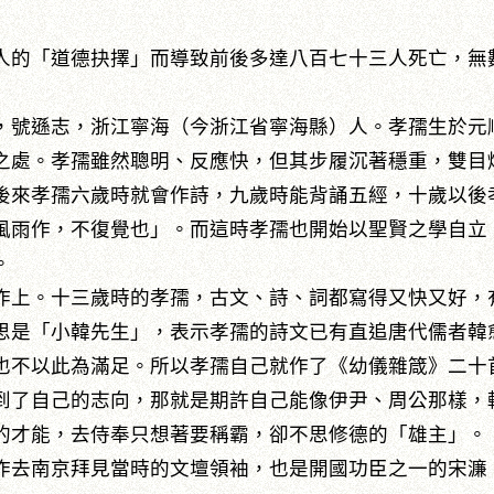
人的「道德抉擇」而導致前後多達八百七十三人死亡，無
遜志，浙江寧海（今浙江省寧海縣）人。孝孺生於元順帝
之處。孝孺雖然聰明、反應快，但其步履沉著穩重，雙目
後來孝孺六歲時就會作詩，九歲時能背誦五經，十歲以後
風雨作，不復覺也」。而這時孝孺也開始以聖賢之學自立
。
作上。十三歲時的孝孺，古文、詩、詞都寫得又快又好，
思是「小韓先生」，表示孝孺的詩文已有直追唐代儒者韓
也不以此為滿足。所以孝孺自己就作了《幼儀雜箴》二十
到了自己的志向，那就是期許自己能像伊尹、周公那樣，
的才能，去侍奉只想著要稱霸，卻不思修德的「雄主」。
去南京拜見當時的文壇領袖，也是開國功臣之一的宋濂