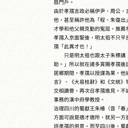
扇門戶。
由於孝孺言政必稱伊尹、周公，
他，甚至稱許他為「程、朱復出
才學和他父親克勤的冤屈，推薦孝
孝孺入京面聖後，明太祖不只平
孺「此異才也！」
只是明太祖也跟太子朱標講：
助。」所以就在諸多賞賜孝孺後
居鄉期間，孝孺以授課為業。他
言》、《大易枝辭》和《文統》等
交相讚譽，再次召孝孺進見。不
事務的漢中府學教授。
治理四川的蜀獻王朱椿（音「春
方面可說是適才適所，就另一方
培孝孺的用意。而至四川後，蜀