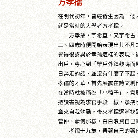
方孝孺
在明代初年，曾經發生因為一個
就是當時的大學者方孝孺。
方孝孺，字希直，又字希古，號
三、四歲時便開始表現出其不凡
覺得很訝異於孝孺這樣的表現。
出戶，專心到「雖戶外鐘鼓鳴而
日奔走的話，並沒有什麼了不起
孝孺的才華，首先展露在詩文創
在當時就被稱為「小韓子」，意
把讀書視為求官手段一樣，孝孺
章來自我勉勵。後來孝孺逐漸找
管仲、蕭何那樣，白白浪費自己
孝孺十九歲，帶著自己的著作