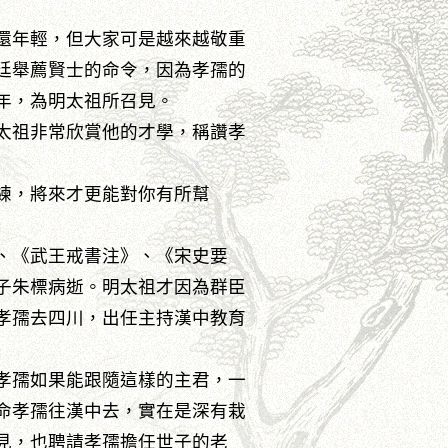
還年輕，但大家可是越來越敬重
廷舉薦賢士的命令，因為孝孺的
那年，為明太祖所召見。
太祖非常欣賞他的才學，稱讚孝
練，將來才更能對你有所幫
、《武王戒書注》、《宋史要
太子朱標病逝。明太祖才因為群臣
孝孺去四川，出任主持漢中教育
孝孺如果能跟隨這樣的主君，一
命孝孺往漢中去，實在是深有栽
見，也聘請孝孺擔任世子的老