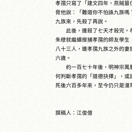
孝孺只寫了「建文四年，燕賊篡
脅他說：「難道你不怕誅九族嗎
九族來，先殺了再說。
此後，連殺了七天才殺完。孝
朱棣就繼續搜捕孝孺的師友學生
八十三人，連孝孺九族之外的妻
六歲。
約一百七十年後，明神宗萬曆
何判斷孝孺的「道德抉擇」，或
死後六百多年來，至今仍只是漫
撰稿人：江俊億