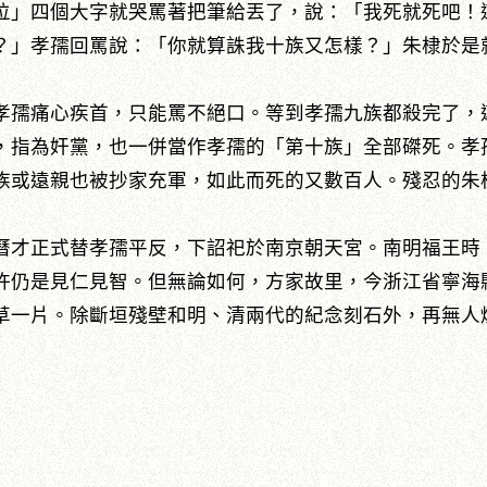
位」四個大字就哭罵著把筆給丟了，說：「我死就死吧！
？」孝孺回罵說：「你就算誅我十族又怎樣？」朱棣於是
孺痛心疾首，只能罵不絕口。等到孝孺九族都殺完了，
，指為奸黨，也一併當作孝孺的「第十族」全部磔死。孝
族或遠親也被抄家充軍，如此而死的又數百人。殘忍的朱
才正式替孝孺平反，下詔祀於南京朝天宮。南明福王時
許仍是見仁見智。但無論如何，方家故里，今浙江省寧海
草一片。除斷垣殘壁和明、清兩代的紀念刻石外，再無人