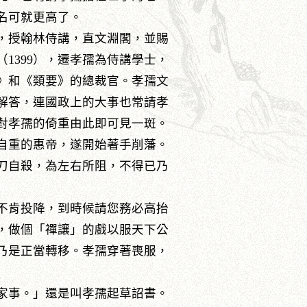
名可就更高了。
，授翰林侍講，直文淵閣，並賜
1399），遷孝孺為侍講學士，
》和《類要》的總裁官。孝孺文
解答，連國政上的大事也常請孝
對孝孺的倚重由此即可見一斑。
自重的惠帝，遂開始著手削藩。
刀自殺，為左右所阻，不得已乃
不肯投降，到時候請您務必高抬
，做個「禪讓」的戲以服天下公
乃是正當轉移。孝孺穿著喪服，
家事。」還是叫孝孺起草詔書。