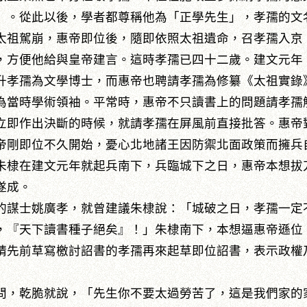
」。從此以後，學者都尊稱他為「正學先生」，孝孺的文
太祖駕崩，惠帝即位後，隨即依照太祖遺命，召孝孺入京
方便他給與皇帝建言。這時孝孺已四十二歲。建文元年（
升孝孺為文學博士，而惠帝也聘請孝孺為修纂《太祖實錄
為當時學術領袖。平常時，惠帝不只讀書上的問題請孝孺
立即作出決斷的時候，就請孝孺在屏風前直接批答。惠帝
帝剛即位不久開始，憂心北地諸王因防禦北面政策而擁兵
朱棣在建文元年就起兵南下，兵臨城下之日，惠帝本想拔
遂成。
謀士姚廣孝，就曾建議朱棣說：「城破之日，孝孺一定
，『天下讀書種子絕矣』！」朱棣南下，本想逼惠帝遜位
請先前草寫檄討詔書的孝孺再來起草即位詔書，表示政權
，乾脆就說，「先生你不要太過勞苦了，這是我們家的