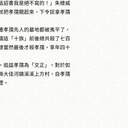
這詔書我是絕不寫的！」朱棣威
就把孝孺關起來，下令捉拿孝孺
連孝孺先人的墓地都被夷平了，
孺這「十族」前後總共殺了七百
棣當然最後才殺孝孺，享年四十
，追諡孝孺為「文正」。對於如
縣大佳河鎮溪溪上方村，自孝孺
煙。