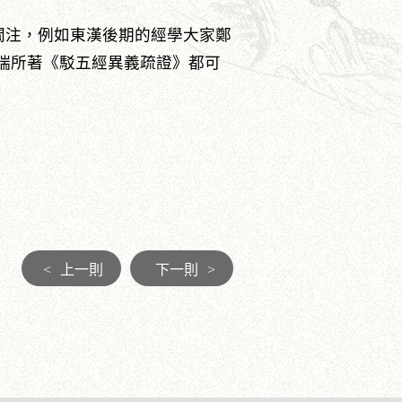
注，例如東漢後期的經學大家鄭
瑞所著《駁五經異義疏證》都可
<
上一則
下一則
>