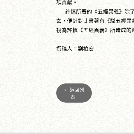
項貢獻。
許慎所著的《五經異義》除了促
玄，便針對此書著有《駁五經異
視為許慎《五經異義》所造成的
撰稿人：劉柏宏
<
返回列
表