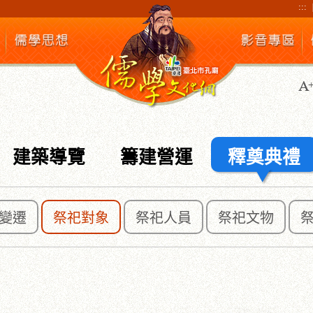
:::
建築導覽
籌建營運
釋奠典禮
變遷
祭祀對象
祭祀人員
祭祀文物