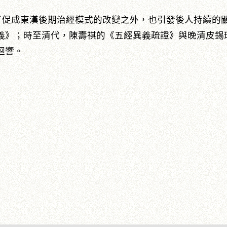
成東漢後期治經模式的改變之外，也引發後人持續的關
義》；時至清代，陳壽祺的《五經異義疏證》與晚清皮錫
迴響。