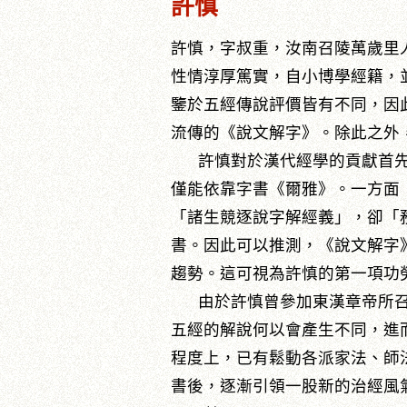
許慎
許慎，字叔重，汝南召陵萬歲里
性情淳厚篤實，自小博學經籍，
鑒於五經傳說評價皆有不同，因
流傳的《說文解字》。除此之外
許慎對於漢代經學的貢獻首先在
僅能依靠字書《爾雅》。一方面
「諸生競逐說字解經義」，卻「
書。因此可以推測，《說文解字
趨勢。這可視為許慎的第一項功
由於許慎曾參加東漢章帝所召開
五經的解說何以會產生不同，進
程度上，已有鬆動各派家法、師
書後，逐漸引領一股新的治經風