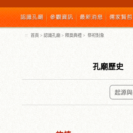
跳
到
主
要
內
首頁
>
認識孔廟
>
釋奠典禮
>
祭祀對象
:::
容
區
塊
孔廟歷史
起源與
:::