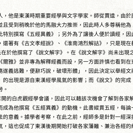
人，他是東漢時期重要經學與文字學家。師從賈逵，由於
並且受到稍晚於他的馬融大力推崇，因此時人多尊稱他為
此特別撰寫《五經異義》；另外為了讓後人便於讀經，因
，還著有《古文孝經說》、《淮南鴻烈解詁》，只是現在
於他撰寫了《說文解字》。在《說文解字》尚未出現之
《爾雅》並非專為解釋經義而設，另一方面許慎也看到在
務遂義逃難，便辭巧說，破壞形體」，因此決定以舉經文
》的出現是源自東漢經學風氣的影響；而《說文》的完成
勞。
的白虎觀經學會議，因此可以藉該次機會了解到各家解
而成為他撰寫《五經異義》的動機。此書縱貫五經，每論
法的意義。據學者考察，在此之前，經師多是針對一經深
氣，這也促成了東漢後期開始打破各家藩籬、兼治各經的