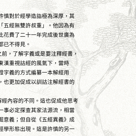
許慎對於經學造詣極為深厚，其
「五經無雙許叔重」。他因為有
此花費了二十一年完成後世廣為
都已不得見。
前，了解字義或是要注釋經書，
東漢重視詁經的風氣下，當時
證字義的方式編纂一本解經用
，也更加促成以訓詁注解經書的
經內容的不同。這也促成他思考
一事必定探查其家法源流，相當
掘意義；但自從《五經異義》成
經學形態出現。這是許慎的另一