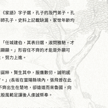
。《家語》字子選，孔子的及門弟子。孔
拜師孔子，史料上記載缺漏，家世年齡均
：「任城建伯，其表曰選，淑問雅馳，才
緒顯顯。」形容任不齊的才能是外顯可
陰，努力上進。
衡誕粹，賢生其中，服膺數仞，誠明感
。」(長坂在當陽縣境內，張飛曾在此
不齊出生在楚地，卻遠道而來魯國，向
這般風範足讓後人虔誠祭奉。