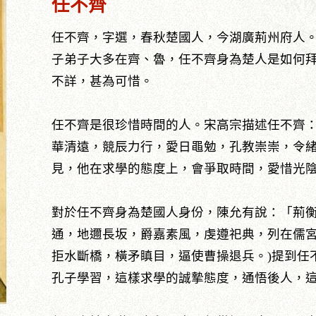
任不齊
任不齊，字選，春秋楚國人，今湖廣荊州府人
子弟子大多在齊、魯，任不齊身為楚人是如何
不詳，甚為可惜。
任不齊是很珍惜時間的人。宋高宗描述任不齊
華清遠，競辰力行，愛日黽勉，孔教崇崇，令
見，他在求學的態度上，會爭取時間，愛惜光
對於任不齊身為楚國人身份，陳允有說：「荊
通，地邇長坂，爵嘉素風，虔遵祀典，列在儒宮
拒水斷橋，橫矛瞋目，逼使曹操退兵。)提到任
孔子學習，這樣求學的誠摯態度，通悟後人，