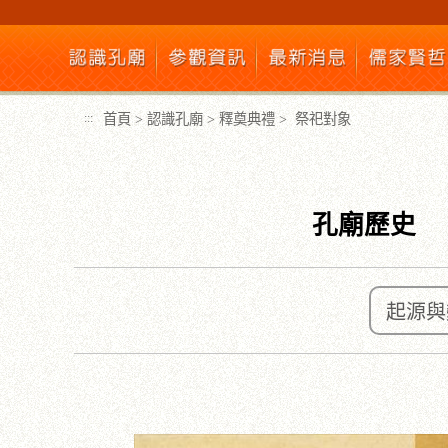
跳
到
主
要
內
首頁
>
認識孔廟
>
釋奠典禮
>
祭祀對象
:::
容
區
塊
孔廟歷史
起源與
:::