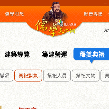
:::
建築導覽
籌建營運
釋奠典禮
變遷
祭祀對象
祭祀人員
祭祀文物