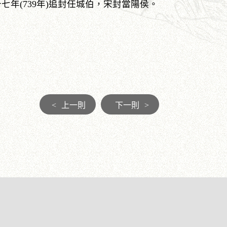
年(739年)追封任城伯，宋封當陽侯。
<
上一則
下一則
>