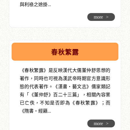
與利祿之途掛...
more
>
春秋繁露
《春秋繁露》是反映漢代大儒董仲舒思想的
著作，同時也可視為漢武帝時期官方意識形
態的代表著作。《漢書‧藝文志》儒家類記
有「《董仲舒》百二十三篇」，相關內容業
已亡佚，不知是否即為《春秋繁露》；而
《隋書‧經籍...
more
>