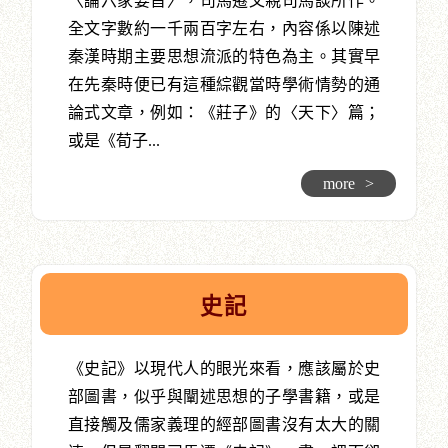
〈論六家要旨〉，司馬遷父親司馬談所作。
全文字數約一千兩百字左右，內容係以陳述
秦漢時期主要思想流派的特色為主。其實早
在先秦時便已有這種綜觀當時學術情勢的通
論式文章，例如：《莊子》的〈天下〉篇；
或是《荀子...
more
>
史記
《史記》以現代人的眼光來看，應該屬於史
部圖書，似乎與闡述思想的子學書籍，或是
直接觸及儒家義理的經部圖書沒有太大的關