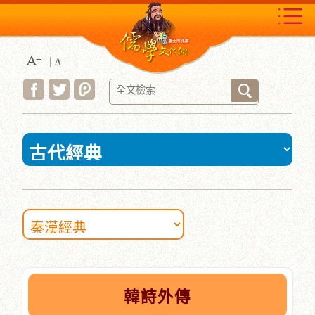
跳
到
主
要
內
容
區
塊
:::
韓詩外傳