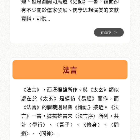
連。但是翻開司馬遷《史記》一書，裡面卻
有不少關於儒家發展、儒學思想演變的文獻
資料，可供...
more
>
法言
《法言》，西漢揚雄所作。與《太玄》類似
處在於《太玄》是模仿《易經》而作，而
《法言》的體裁則是與《論語》接近。《法
言》一書，據揚雄書末〈法言序〉所列，共
計〈學行〉、〈吾子〉、〈修身〉、〈問
道〉、〈問神〉...