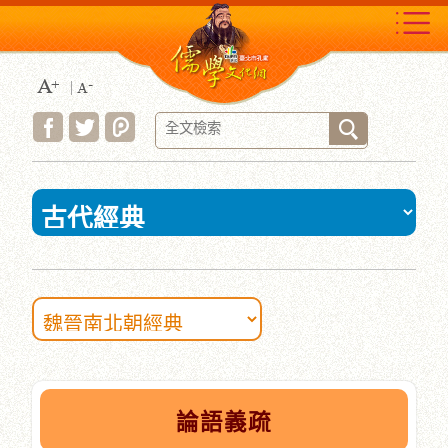
跳
到
主
要
內
容
區
塊
:::
論語義疏