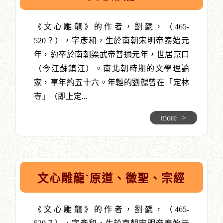
《文心雕龍》的作者，劉勰，（465-
520？），字彥和，生於南朝宋明帝泰始元
年，約卒於南朝梁武帝普通元年，世居京口
（今江蘇鎮江）。南北朝時期的文學理論
家，享年約五十六。年輕的劉勰曾在「定林
寺」（即上定...
more
>
文心雕龍˙原道、徵聖、宗經
《文心雕龍》的作者，劉勰，（465-