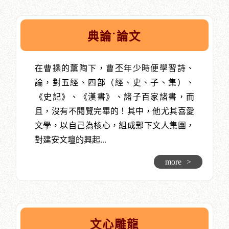
典論˙論文
在曹操的薰陶下，曹丕年少時便學習詩、
論，對五經、四部（經、史、子、集）、
《史記》、《漢書》、諸子百家諸書，而
且，沒有不閱覽完畢的！其中，他尤其喜愛
文學，以自己為核心，組成鄴下文人集團，
對建安文壇的興起...
more
>
文心雕龍