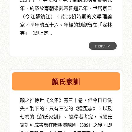
520？），字彥和，生於南朝宋明帝泰始元
年，約卒於南朝梁武帝普通元年，世居京口
（今江蘇鎮江）。南北朝時期的文學理論
家，享年約五十六。年輕的劉勰曾在「定林
寺」（即上定...
more
>
顏氏家訓
顏之推傳世《文集》有三十卷，但今日已佚
失。剩下的，只有三卷的《還冤志》，以及
七卷的《顏氏家訓》。 據學者考究，《顏氏
家訓》成書應在隋朝滅陳國（589）之後，即