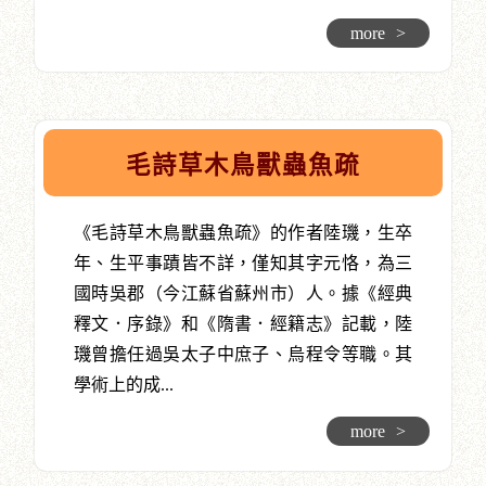
more
>
毛詩草木鳥獸蟲魚疏
《毛詩草木鳥獸蟲魚疏》的作者陸璣，生卒
年、生平事蹟皆不詳，僅知其字元恪，為三
國時吳郡（今江蘇省蘇州市）人。據《經典
釋文．序錄》和《隋書．經籍志》記載，陸
璣曾擔任過吳太子中庶子、烏程令等職。其
學術上的成...
more
>