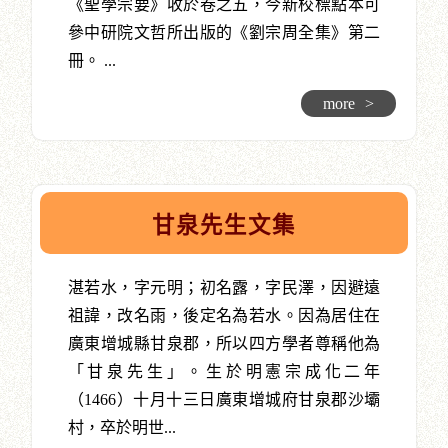
《聖學宗要》收於卷之五，今新校標點本可
參中研院文哲所出版的《劉宗周全集》第二
冊。 ...
more
>
甘泉先生文集
湛若水，字元明；初名露，字民澤，因避遠
祖諱，改名雨，後定名為若水。因為居住在
廣東增城縣甘泉郡，所以四方學者尊稱他為
「甘泉先生」。生於明憲宗成化二年
（1466）十月十三日廣東增城府甘泉郡沙壩
村，卒於明世...