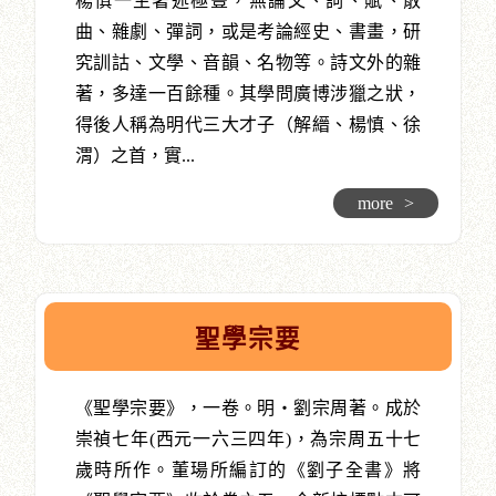
楊慎一生著述極豐，無論文、詞、賦、散
曲、雜劇、彈詞，或是考論經史、書畫，研
究訓詁、文學、音韻、名物等。詩文外的雜
著，多達一百餘種。其學問廣博涉獵之狀，
得後人稱為明代三大才子（解縉、楊慎、徐
渭）之首，實...
more
>
聖學宗要
《聖學宗要》，一卷。明‧劉宗周著。成於
崇禎七年(西元一六三四年)，為宗周五十七
歲時所作。董瑒所編訂的《劉子全書》將