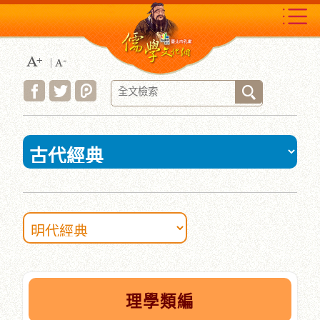
跳
到
主
要
內
容
區
塊
:::
理學類編