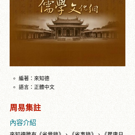
編著：來知德
語言：正體中文
周易集註
內容介紹
來知德雖有《省覺錄》、《省事錄》、《瞿唐日