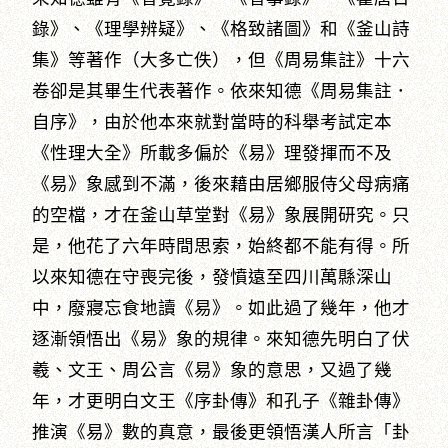
錄》、《理學辨疑》、《格致諸圖》和《釜山詩
集》等著作（大多亡佚），但《周易集註》十六
卷卻是其畢生代表著作。依來知德《周易集註．
自序》，由於他本來就對當時的科舉考試定本
《性理大全》所載多偏於《易》理發揮而不及
《易》象感到不滿，後來藉由居鄉服侍父母病痛
的空檔，才在釜山草堂對《易》象展開研究。只
是，他花了六年時間思索，始終都不能有得。所
以來知德在守喪完後，發憤遠至四川萬縣深山
中，廢寢忘食地讀《易》。如此過了幾年，他才
逐漸領悟出《易》象的規律。來知德先明白了伏
羲、文王、周公言《易》象的意思，又過了幾
年，才更明白文王《序卦傳》和孔子《雜卦傳》
推演《易》數的真意，最後更領悟漢人所言「卦