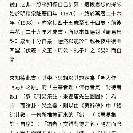
變」之非。照來知德自己計算，這段思想的探險
始於明穆宗隆慶四年（1570），終於萬曆二十六
年（1598），約當其四十五歲至七十四歲，前後
共花了二十九年才成書。所以來知德對《周易集
註》感到十分自豪，隱然以能於千載長夜中復興
四聖（伏羲、文王、周公、孔子）之《易》而自
高。
來知德此書，其中心思想以其認定為「聖人作
《易》之原」的「主宰者理，流行者氣，對待者
數」（參《周易集註．來瞿唐先生圓圖》）為
宗。而論卦、爻之變，則以由《繫辭傳》中「錯
綜其數」一句所推擴而來的「錯」（《周易集
註．自序》：「錯者，交錯對待之名。陽左而陰