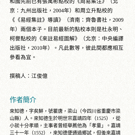
和國先前已有張萬彬點校的《周易集注》（北
京：九州出版社，2004年）和周立升點校的
《《易經集註》導讀》（濟南：齊魯書社，2009
年）兩個本子。目前最新的點校本則是杜永明、
柯譽點校的《來註易經圖解》（北京：中央編譯
出版社，2010年）。凡此數等，彼此間都應相互
參看為宜。
撰稿人：江俊億
作者簡介
來知德，字矣鮮，號瞿唐，梁山（今四川省重慶市梁
山縣）人。來知德生於明世宗嘉靖四年（1525），從
小就十分孝順，主事者曾經舉薦他為「孝童」。嘉靖
三十一年（1552），來知德便通過鄉試，但後來嘉靖