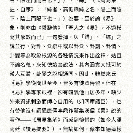
右，陰左而陽右也。」）、「綜」（《周易集
註．自序》：「綜者，高低織綜之名。陽上而陰
下，陰上而陽下也。」）為要。至於論《易》
象，則亦由《繫辭傳》「聖人之《易》，不過模
寫其象數而已」一句發揮，與「錯」、「綜」之
說並行，對卦、爻辭中或以卦爻、卦劃、卦情、
卦變等為取象根源的各種情況來作出詮釋。姑且
不論名義，來知德這套說法，其內涵實大抵可於
漢人互體、卦變之說相通同。因此，雖然來氏
《易》學從問世至今，皆多有徒眾傳習。但在
《易》學專家眼裡，卻有暗諷他山居多年，缺少
外來資訊刺激而師心自用的（如四庫館臣），也
有替他沒有讀通唐儒李鼎祚纂集漢儒《易》說的
著作――《周易集解》而感到惋惜的（如今人潘
雨廷《讀易提要》）。無論如何，像來知德這樣