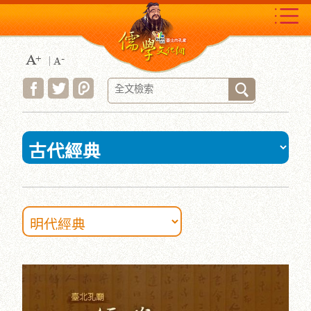
跳
到
主
要
內
容
區
塊
:::