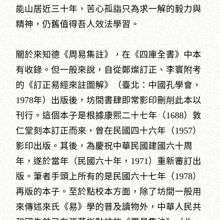
能山居近三十年，苦心孤詣只為求一解的毅力與
精神，仍舊值得吾人效法學習。
關於來知德《周易集註》，在《四庫全書》中本
有收錄。但一般來說，自從鄭燦訂正、李寰附考
的《訂正易經來註圖解》（臺北：中國孔學會，
1978年）出版後，坊間書肆即常影印刪削此本以
刊行。這個本子是根據康熙二十七年（1688）敦
仁堂刻本訂正而來，曾在民國四十六年（1957）
影印出版。其後，為慶祝中華民國建國六十周
年，遂於當年（民國六十年，1971）重新審訂出
版。筆者手頭上所有的是民國六十七年（1978）
再版的本子。至於點校本方面，除了坊間一般用
來傳述來氏《易》學的普及讀物外，中華人民共