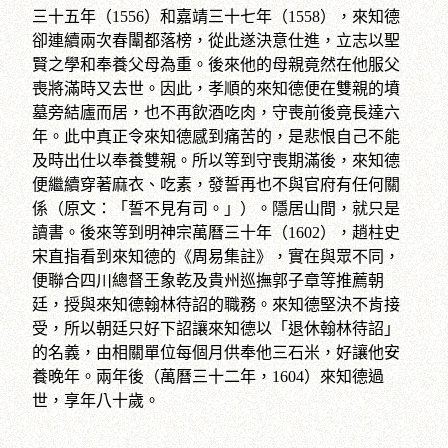
三十五年（1556）和嘉靖三十七年（1558），來知德
卻連續兩次春闈都落榜，從此遂決意仕進，立志以聖
賢之學和奉養父母為重。後來他的母親竟然在他服父
喪將滿時又去世。因此，孝順的來知德便在雙親的墳
墓旁結廬而居，也不再飲酒吃肉，守喪前後竟長達六
年。此中真正令來知德感到痛苦的，是悲恨自己不能
及時出仕以奉養雙親。所以等到守喪期滿後，來知德
便繼續穿著麻衣、吃素，發誓再也不與官府有任何關
係（原文：「誓不見有司。」）。隱居山間，就只是
讀書。後來等到明神宗萬曆三十年（1602），趙柱史
宋直指看到來知德的《周易集註》，實在與眾不同，
便聯合四川總督王象乾及貴州巡撫郭子章等推薦朝
廷，授與來知德翰林待詔的職務。來知德堅決不肯接
受，所以朝廷只好下詔讓來知德以「退休翰林待詔」
的名義，由相關單位每個月供奉他三石米，好讓他安
養晚年。兩年後（萬曆三十二年，1604）來知德過
世，享年八十歲。