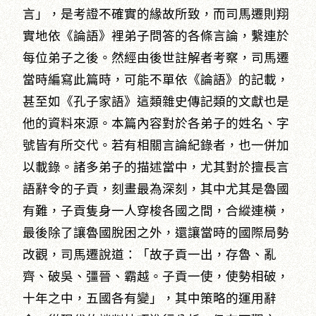
言」，是考證不確實的緣故所致，而司馬遷則翔
實地依《論語》裡弟子問答的各條言論，繫連於
每位弟子之後。然經由後世註解者考察，司馬遷
當時編寫此篇時，可能不單依《論語》的記載，
甚至如《孔子家語》這類雜史傳記類的文獻也是
他的資料來源。本篇內容對於各弟子的姓名、字
號皆有所交代。若有相關言論紀錄者，也一併加
以載錄。諸多弟子的描述當中，尤其對於擅長言
語辭令的子貢，刻畫最為深刻，其中尤其是魯國
有難，子貢隻身一人穿梭各國之間，合縱連橫，
最後除了讓魯國脫困之外，還讓當時的國際局勢
改觀，司馬遷說道：「故子貢一出，存魯、亂
齊、破吳、彊晉、霸越。子貢一使，使勢相破，
十年之中，五國各有變」，其中策略的運用辭