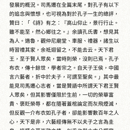
發展的概況。司馬遷在全篇末尾，對孔子有以下
的追念與懷想，也可視為對於孔子一生的總評，
贊曰：「《詩》有之：『高山仰止，景行行止。
雖不能至，然心鄉往之。』余讀孔氏書，想見其
為人。適魯，觀仲尼廟堂、車服、禮器，諸生以
時習禮其家，余祗迴留之，不能去云。天下君
王，至于賢人眾矣，當時則榮，沒則已焉。孔子
布衣，傳十餘世，學者宗之。自天子王侯，中國
言六藝者，折中於夫子，可謂至聖矣。」其中最
能見司馬遷心志者，當是贊語中所謂天下君王賢
人眾矣，但其影響僅限於生前，一切的榮華富
貴、褒貶榮辱，都在隨著蓋棺論定而灰飛煙滅，
但反觀一介布衣如孔子者，卻能影響數百年之人
心，天下是非，六藝經傳無不以夫子之言為圭