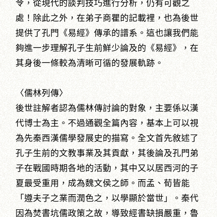
令，從現代的談判技巧進行分析，仍有可觀之
處！除此之外，在弟子商瞿的記載裡，也為後世
提供了孔門《易經》傳承的譜系。這也讓我們能
夠進一步理解孔子生前鮮少論及的《易經》，在
其身後一條較為清晰可循的發展軌跡。
〈儒林列傳〉
後世註解者認為儒林傳討論的對象，主要係以漢
代博士為主。不過通觀全篇內容，基本上可以視
為先秦西漢儒學發展史的描寫。全文首先敘述了
孔子生前的文教事業及其貢獻，其後論及孔門弟
子在戰國時期各地的活動，其中又以居西河的子
夏最受重用，成為魏文侯之師。而孟、荀皆能
「遵夫子之業而潤色之，以學顯於當世」。秦代
因為焚書坑儒政策之故，導致經書缺損嚴重，魯