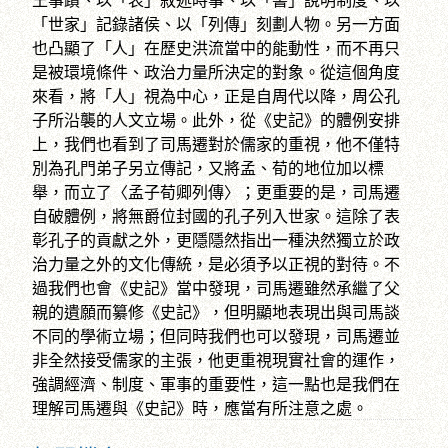
王事蹟、以「表」敘述時事、以「書」說明制度、以
「世家」記錄諸侯、以「列傳」刻劃人物。另一方面
也凸顯了「人」在歷史洪流當中的能動性，而不再只
是被環境條件、政治力量所決定的對象。從這個角度
來看，將「人」視為中心，正是自周代以降，周公孔
子所沿襲的人文立場。此外，從《史記》的體例安排
上，我們也看到了司馬遷對於儒家的重視，他不僅特
別為孔門弟子另立傳記，又將孟、荀的地位加以標
舉，而立了〈孟子荀卿列傳〉；更重要的是，司馬遷
自破體例，將無爵位封國的孔子列入世家。這除了表
彰孔子的貢獻之外，更隱隱然指出一種決然獨立於政
治力量之外的文化傳統，是必須予以正視的對待。不
過我們也會《史記》當中發現，司馬遷雖然承繼了父
親的遺願而纂修《史記》，但明顯地表現出與司馬談
不同的學術立場；但同時我們也可以發現，司馬遷並
非全然接受儒家的主張，他更重視現實社會的運作，
強調經濟、制度、軍事的重要性，這一點也是我們在
理解司馬遷與《史記》時，應當有所注意之處。