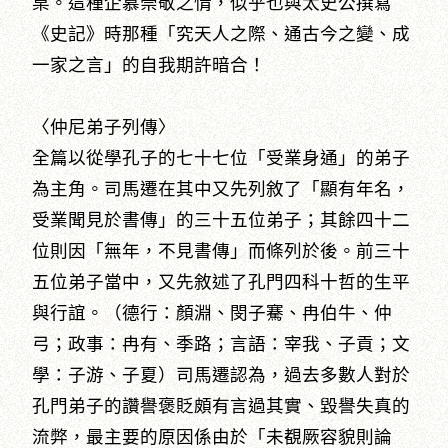
臬。這種企慕崇敬之情，似乎也與太史公撰寫
《史記》時那種「究天人之際、通古今之變、成
一家之言」的自我期許暗合！
〈仲尼弟子列傳〉
全篇以從學孔子的七十七位「受業身通」的弟子
為主角。司馬遷在其中又先列敘了「顯有年名，
受業聞見於書傳」的三十五位弟子；其餘四十二
位則因「無年，不見書傳」而條列於後。前三十
五位弟子當中，又先敘述了孔門四科十哲的生平
與行誼。（德行：顏淵、閔子騫、冉伯牛、仲
弓；政事：冉有、季路；言語：宰我、子貢；文
學：子游、子夏）司馬遷認為，過去多數人對於
孔門弟子的讚譽褒貶頗有言過其實、毀譽失真的
流弊，最主要的原因係由於「未覩厥容貌則論