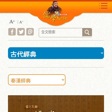
跳
到
主
要
內
容
區
塊
:::