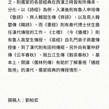
之，則儒家的各部經典在西漢之時皆有所傳承、
分化。以《詩經》為例，入漢後則有魯人申培傳
《魯詩》，齊人轅固生傳《齊詩》，以及燕人韓
嬰傳《韓詩》。而《書經》則有秦代博士伏生擔
任漢代傳授的工作。《士禮》（今《儀禮》）則
有魯人高堂生傳授。《易經》自孔門弟子商瞿傳
授後，到了漢代則有田何傳經。另外尚有董仲舒
傳《公羊春秋》、瑕丘江生傳《穀梁春秋》。基
本上，閱讀〈儒林列傳〉有助於了解重視「通經
致用」的漢代，儒家經典的傳授情形。
撰稿人：劉柏宏