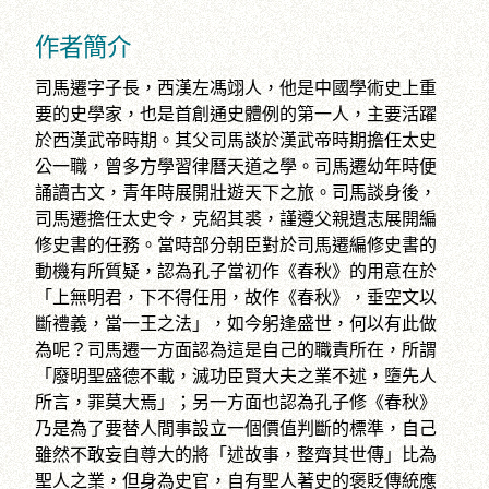
作者簡介
司馬遷字子長，西漢左馮翊人，他是中國學術史上重
要的史學家，也是首創通史體例的第一人，主要活躍
於西漢武帝時期。其父司馬談於漢武帝時期擔任太史
公一職，曾多方學習律曆天道之學。司馬遷幼年時便
誦讀古文，青年時展開壯遊天下之旅。司馬談身後，
司馬遷擔任太史令，克紹其裘，謹遵父親遺志展開編
修史書的任務。當時部分朝臣對於司馬遷編修史書的
動機有所質疑，認為孔子當初作《春秋》的用意在於
「上無明君，下不得任用，故作《春秋》，垂空文以
斷禮義，當一王之法」，如今躬逢盛世，何以有此做
為呢？司馬遷一方面認為這是自己的職責所在，所謂
「廢明聖盛德不載，滅功臣賢大夫之業不述，墮先人
所言，罪莫大焉」；另一方面也認為孔子修《春秋》
乃是為了要替人間事設立一個價值判斷的標準，自己
雖然不敢妄自尊大的將「述故事，整齊其世傳」比為
聖人之業，但身為史官，自有聖人著史的褒貶傳統應