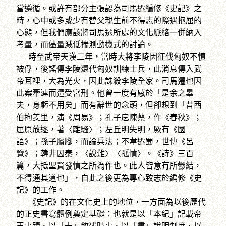
當遵循。或許有部分主張認為司馬遷編修《史記》之
時，心中或多或少有替父親生前不得志的際遇抱屈的
心態，但我們應該將司馬遷所處的文化脈絡一併納入
考量，而儘量減低揣測動機式的討論。
時至武帝天漢二年，當時大將李陵因征伐匈奴不慎
被俘，後謠傳李陵還代匈奴訓練士兵，此消息傳入武
帝耳裡，大為光火，因此誅殺李陵全家。司馬遷也因
此案牽連而遭受宮刑。他曾一度有感於「是余之辠
夫，身虧不用矣」而有辭世的念頭，但卻想到「昔西
伯拘羑里，演《周易》；孔子戹陳蔡，作《春秋》；
屈原放逐，著〈離騷〉；左丘明失明，厥有《國
語》；孫子臏腳，而論兵法；不韋遷蜀，世傳《呂
覽》；韓非囚秦，〈說難〉〈孤憤〉。《詩》三百
篇，大抵聖賢發憤之所為作也。此人皆意有所鬱結，
不得通其道也」，自此之後更為專心致志於編修《史
記》的工作。
《史記》的在文化史上的地位，一方面為以後歷代
的正史書寫體例奠定基礎：也就是以「本紀」記載帝