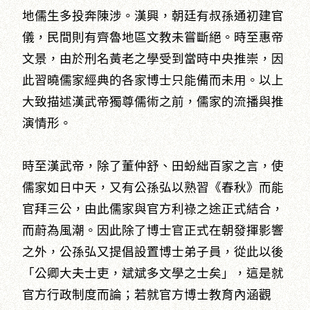
地儒生多投奔陳涉。漢興，朝廷有叔孫通初建官
儀，民間則有齊魯地區文教未嘗斷絕。時至惠帝
文景，由於刑名黃老之學受到當時中央推崇，因
此習曉儒家經典的各家博士只能備而未用。以上
大致描述漢武帝獨尊儒術之前，儒家的流播與推
演情形。
時至漢武帝，除了董仲舒、田蚡絀百家之言，使
儒家如日中天，又有公孫弘以熟習《春秋》而能
官拜三公，由此儒家與官方利祿之途正式結合，
而蔚為風潮。因此除了博士官正式在朝發揮影響
之外，公孫弘又提倡設置博士弟子員，從此以後
「公卿大夫士吏，斌斌多文學之士矣」，這是就
官方行政制度而論；若就官方博士教育內涵觀