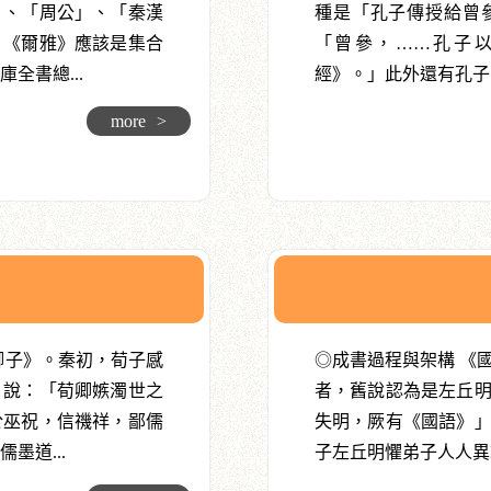
」、「周公」、「秦漢
種是「孔子傳授給曾
，《爾雅》應該是集合
「曾參，……孔子
全書總...
經》。」此外還有孔子..
more
>
卿子》。秦初，荀子感
◎成書過程與架構 《
》說：「荀卿嫉濁世之
者，舊說認為是左丘
於巫祝，信禨祥，鄙儒
失明，厥有《國語》
墨道...
子左丘明懼弟子人人異端