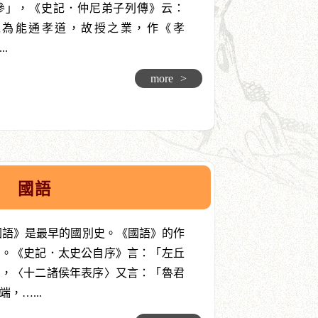
參」，《史記．仲尼弟子列傳》云：
以為能通孝道，故授之業，作《孝
.
more
>
國語
國語》是最早的國別史。《國語》的作
明。《史記．太史公自序》言：「左丘
」，〈十二諸侯年表序〉又言：「魯君
，…...