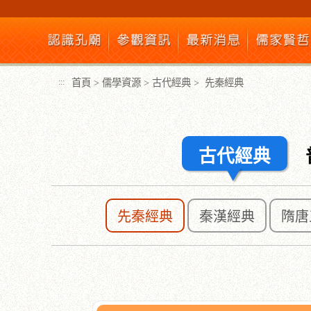
跳
到
主
要
內
首頁
>
儒學資源
>
古代經典
>
先秦經典
:::
容
區
塊
古代經典
先秦經典
秦漢經典
隋唐
:::