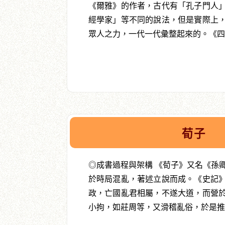
《爾雅》的作者，古代有「孔子門人
經學家」等不同的說法，但是實際上
眾人之力，一代一代彙整起來的。《四庫
荀子
◎成書過程與架構 《荀子》又名《孫
於時局混亂，著述立說而成。《史記
政，亡國亂君相屬，不遂大道，而營
小拘，如莊周等，又滑稽亂俗，於是推儒