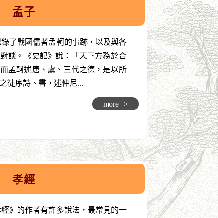
孟子
記錄了戰國儒者孟軻的事跡，以及與各
的對談。《史記》說：「天下方務於合
。而孟軻述唐、虞、三代之德，是以所
徒序詩、書，述仲尼...
more
>
孝經
孝經》的作者有許多說法，最常見的一