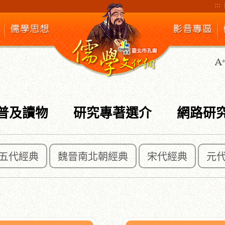
:::
普及讀物
研究專著選介
網路研
五代經典
魏晉南北朝經典
宋代經典
元