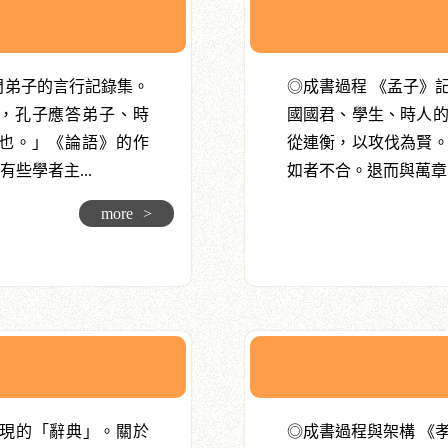
門弟子的言行記錄集。
◎成書過程 《孟子》
，孔子應答弟子、時
國國君、學生、時人
也。」《論語》的作
從連衡，以攻伐為賢
些學者主...
如者不合。退而與萬章之
more
>
出現的「辭典」。關於
◎成書過程與架構 《