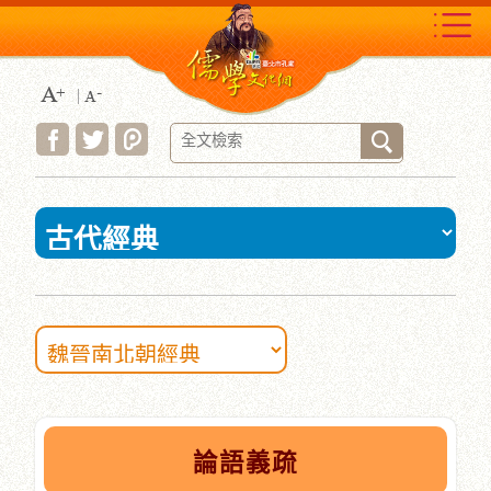
跳
到
主
要
內
容
區
塊
:::
論語義疏