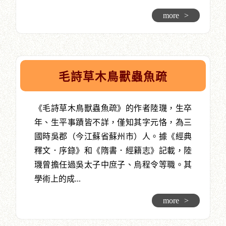
more
>
毛詩草木鳥獸蟲魚疏
《毛詩草木鳥獸蟲魚疏》的作者陸璣，生卒
年、生平事蹟皆不詳，僅知其字元恪，為三
國時吳郡（今江蘇省蘇州市）人。據《經典
釋文．序錄》和《隋書．經籍志》記載，陸
璣曾擔任過吳太子中庶子、烏程令等職。其
學術上的成...
more
>