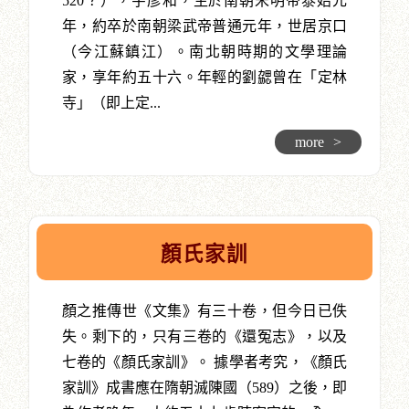
520？），字彥和，生於南朝宋明帝泰始元
年，約卒於南朝梁武帝普通元年，世居京口
（今江蘇鎮江）。南北朝時期的文學理論
家，享年約五十六。年輕的劉勰曾在「定林
寺」（即上定...
more
>
顏氏家訓
顏之推傳世《文集》有三十卷，但今日已佚
失。剩下的，只有三卷的《還冤志》，以及
七卷的《顏氏家訓》。 據學者考究，《顏氏
家訓》成書應在隋朝滅陳國（589）之後，即