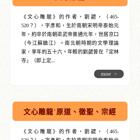
《文心雕龍》的作者，劉勰，（465-
520？），字彥和，生於南朝宋明帝泰始元
年，約卒於南朝梁武帝普通元年，世居京口
（今江蘇鎮江）。南北朝時期的文學理論
家，享年約五十六。年輕的劉勰曾在「定林
寺」（即上定...
more
>
文心雕龍˙原道、徵聖、宗經
《文心雕龍》的作者，劉勰，（465-