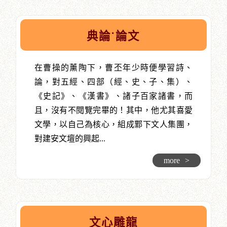
典論˙論文
在曹操的薰陶下，曹丕年少時便學習詩、
論，對五經、四部（經、史、子、集）、
《史記》、《漢書》、諸子百家諸書，而
且，沒有不閱覽完畢的！其中，他尤其喜愛
文學，以自己為核心，組成鄴下文人集團，
對建安文壇的興起...
more
>
文心雕龍