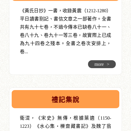
《黃氏日抄》一書，收錄黃震（1212-1280）
平日讀書劄記、書信文章之一部著作。全書
共有九十七卷，不過今傳本已缺卷八十一、
卷八十九、卷九十一等三卷，故實際上已成
為九十四卷之殘本。全書之卷次安排上，
卷...
more
>
禮記集說
衛湜，《宋史》無傳，根據葉適（1150-
1223）《水心集‧櫟齋藏書記》及魏了翁