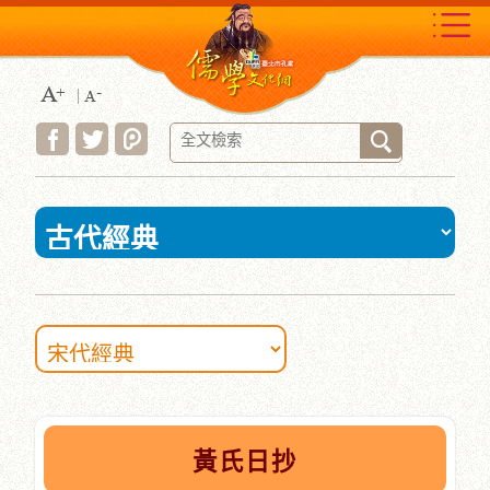
跳
到
主
要
內
容
區
塊
:::
黃氏日抄