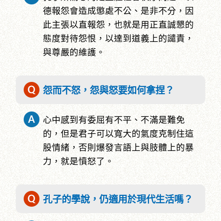
德報怨會造成懲處不公、是非不分，因
此主張以直報怨，也就是用正直誠懇的
態度對待怨恨，以達到道義上的譴責，
與尊嚴的維護。
怨而不怒，怨與怒要如何拿捏？
心中感到有委屈有不平、不滿是難免
的，但是君子可以寬大的氣度克制住這
股情緒，否則爆發言語上與肢體上的暴
力，就是憤怒了。
孔子的學說，仍適用於現代生活嗎？