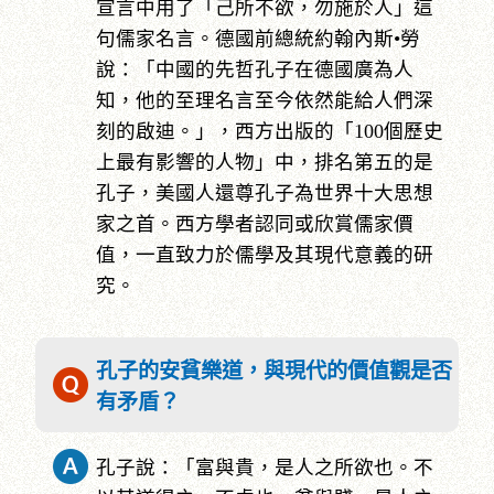
宣言中用了「己所不欲，勿施於人」這
句儒家名言。德國前總統約翰內斯•勞
說：「中國的先哲孔子在德國廣為人
知，他的至理名言至今依然能給人們深
刻的啟迪。」，西方出版的「100個歷史
上最有影響的人物」中，排名第五的是
孔子，美國人還尊孔子為世界十大思想
家之首。西方學者認同或欣賞儒家價
值，一直致力於儒學及其現代意義的研
究。
孔子的安貧樂道，與現代的價值觀是否
有矛盾？
孔子說：「富與貴，是人之所欲也。不