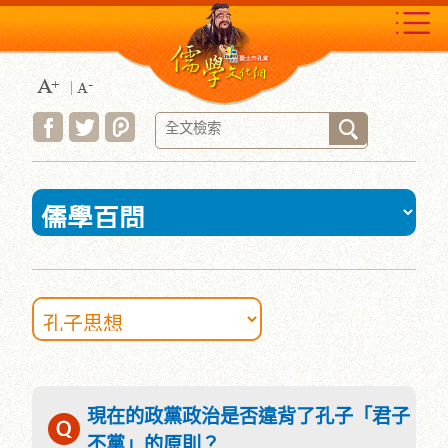
跳
到
主
要
內
容
區
塊
:::
現在的政黨政治是否違背了孔子「君子
不黨」的原則？