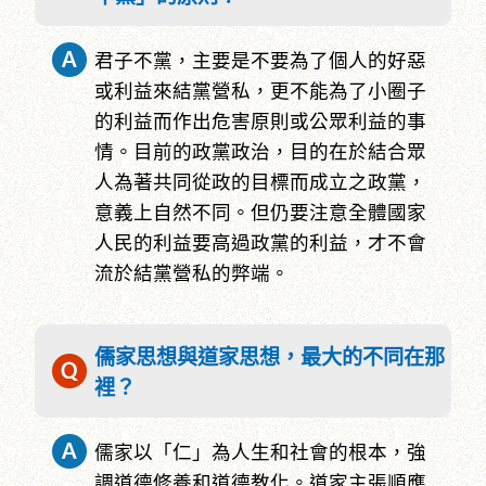
君子不黨，主要是不要為了個人的好惡
或利益來結黨營私，更不能為了小圈子
的利益而作出危害原則或公眾利益的事
情。目前的政黨政治，目的在於結合眾
人為著共同從政的目標而成立之政黨，
意義上自然不同。但仍要注意全體國家
人民的利益要高過政黨的利益，才不會
流於結黨營私的弊端。
儒家思想與道家思想，最大的不同在那
裡？
儒家以「仁」為人生和社會的根本，強
調道德修養和道德教化。道家主張順應