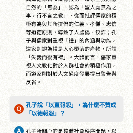
自然的「無為」，認為「聖人處無為之
事，行不言之教」，從而批評儒家的積
極有為與其所提倡的仁義、孝悌、忠信
等道德原則，導致了人虛偽、狡詐；孔
子與儒家對重視「禮」的內涵與功能，
道家則認為禮是人心墮落的產物，所謂
「失義而後有禮」。大體而言，儒家重
視人文教化對於人群社會的積極作用，
而道家則對於人文過度發展提出警告與
反省。
孔子說「以直報怨」，為什麼不贊成
「以德報怨」？
孔子所關心的是整體社會秩序問題。以