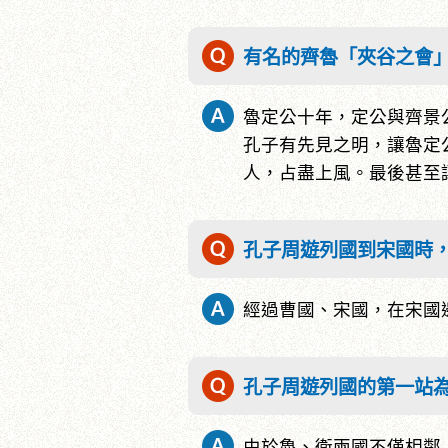
有名的齊魯「夾谷之會
魯定公十年，定公與齊景
孔子有先見之明，讓魯定
人，占盡上風。最後甚至
孔子周遊列國到宋國時
經過曹國、宋國，在宋國
孔子周遊列國的第一站
由於魯、衛兩國不僅相鄰