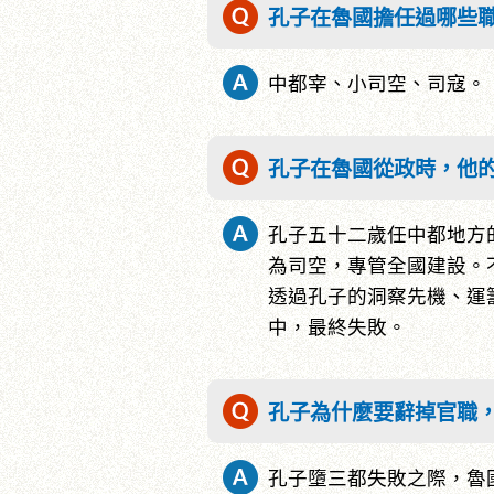
孔子在魯國擔任過哪些職
中都宰、小司空、司寇。
孔子在魯國從政時，他
孔子五十二歲任中都地方
為司空，專管全國建設。
透過孔子的洞察先機、運
中，最終失敗。
孔子為什麼要辭掉官職
孔子墮三都失敗之際，魯