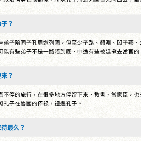
弟子？
些弟子陪同子孔周遊列國，但至少子路、顏淵、閔子騫、
可能有些弟子不是一路陪到底，中途有些被延攬去當官的
裡來？
直不停的旅行，在很多地方停留下來，教書、當家臣，也
照孔子在魯國的俸祿，禮遇孔子。
家待最久？