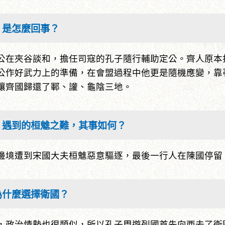
」是怎麼回事？
公在夾谷談和，擔任司寇的孔子隨行輔助定公。齊人原本
公作好武力上的準備，在會盟過程中他更是隨機應變，靠
讓齊國歸還了鄆、讙、龜陰三地。
，遇到的桓魋之難，其事如何？
邊境遭到宋國大夫桓魋惡意驅逐，最後一行人在陳國停留
為什麼選擇衛國？
，政治情勢也很類似，所以孔子周遊列國首先向西去了衛