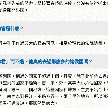
了孔子先前的努力；緊接著春祭的時候，又沒有依禮送來
動身離開魯國。
的官是什麼？
其中孔子作過最大的官為司寇，相當於現代的法院院長。
餘君」而不遇，他真的去過那麼多的諸侯國嗎？
遊列國，到過的國家不超過十個。其實，除了此前曾去過
以查到的國家不過衛、曹、宋、鄭、蔡等大小六個國家，
楚國﹞等三、四個地方。這些國家和地方，主要不出今山
河，南面為到長江，不過方圓一、兩千里的地方，所以說
國君打過交道，那顯然是誇大。