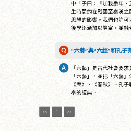
中「子曰：『加我數年，
生時間約在戰國至秦漢之
思想的影響。我們也許可
後學逐漸加以豐富，並融
“六藝”與“六經”和孔子
「六藝」是古代社會要求
「六藝」，並把「六藝」
《樂》、《春秋》。孔子
奉的經典。
<<
1
>>