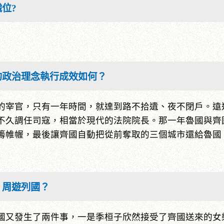
位?
的政治理念執行成效如何？
的宰官，只有一年時間，就達到路不拾遺、夜不閉戶。遠
不久調任司寇，相當於現代的法院院長。那一年魯國與齊
籌帷幄，最後讓齊國自動把從前奪取的三個城市還給魯國
，周遊列國？
國又發生了兩件事，一是季桓子欣然接受了齊國送來的女