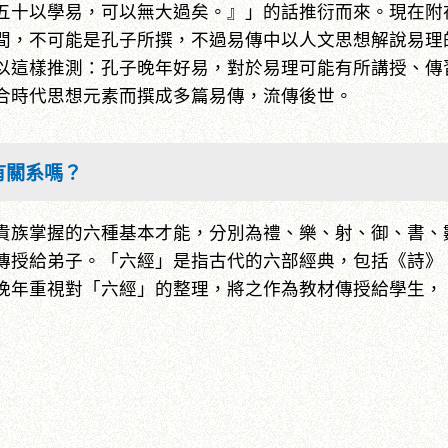
五十以學易，可以無大過矣。』」的話推衍而來。現在附在
間，不可能是孔子所撰，不過易傳中以人文思想解說易理
以這樣推測：孔子晚年好易，對於易理可能有所講授、傳
合時代思想元素而撰成多篇易傳，流傳後世。
有關系嗎？
貴族掌握的六種基本才能，分別為禮、樂、射、御、書、
傳授給弟子。「六經」是指古代的六部經典，包括《詩》
晚年重視對「六經」的整理，將之作為教材傳授給學生，