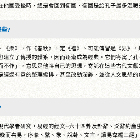
在他國受挫時，總是會回到衛國，衛國是給孔子最多溫暖
些?
、《樂》，作《春秋》，定《禮》、可能傳習過《易》，
也建立了傳授的體系，因而逐漸成為經典。它們寄寓了孔
而不作」，意思是他將自已的思想，寄託在這些古代文獻
是經過有意的整理編排，甚至改動潤飾，並從人文思想的
?
現代學者研究，易經的經文--六十四卦及卦辭、爻辭約產
子晚而喜易，序彖、繫、象、說卦、文言，讀易韋編三絕」