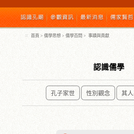
跳
到
主
要
內
首頁
>
儒學思想
>
儒學百問
>
事蹟與貢獻
:::
容
區
塊
認識儒學
孔子家世
性別觀念
其人
:::