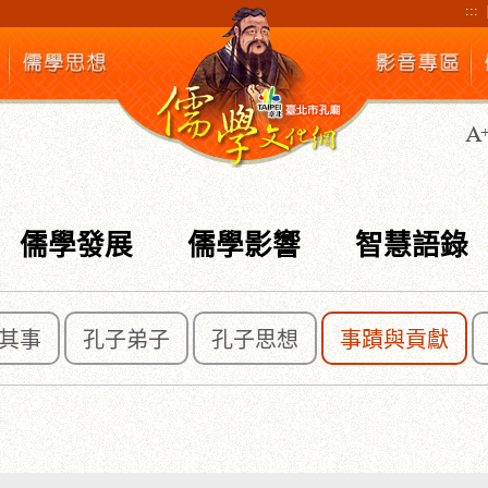
:::
儒學發展
儒學影響
智慧語錄
其事
孔子弟子
孔子思想
事蹟與貢獻