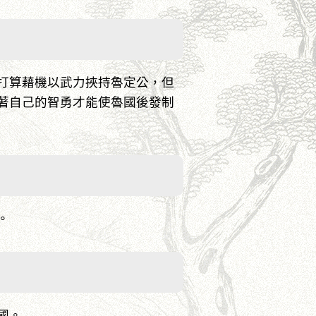
打算藉機以武力挾持魯定公，但
著自己的智勇才能使魯國後發制
。
國。