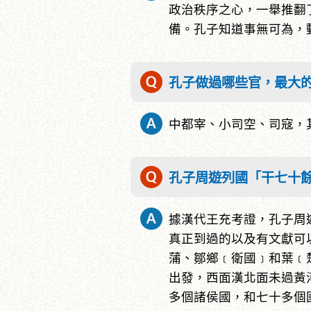
政治秩序之心，一舉推翻
備。孔子知道事無可為，
孔子做過哪些官，最大
中都宰、小司空、司寇，
孔子周遊列國「干七十
據漢代王充考證，孔子周
真正到過的以及有文獻可
蒲、鄒鄉﹝衛國﹞和葉﹝
出發，西面漢北面未過黃
多個諸侯國，和七十多個