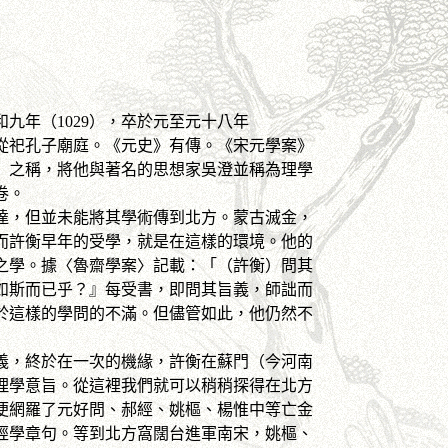
九年（1029），卒於元至元十八年
，從祀孔子廟庭。《元史》有傳。《宋元學案》
」之稱，將他與著名的思想家吳澄並稱為理學
卷。
，但並未能將其學術傳到北方。蒙古滅金，
而許衡早年的受學，就是在這樣的環境。他的
之學。據〈魯齋學案〉記載：「（許衡）問其
如斯而已乎？』每受書，即問其旨義，師詘而
於這樣的學問的不滿。但儘管如此，他仍然不
，終於在一次的機緣，許衡在蘇門（今河南
理學意旨。從這裡我們就可以稍稍探得在北方
便網羅了元好問、郝經、姚樞、楊惟中等亡金
經學章句。等到北方窩闊台進軍南宋，姚樞、