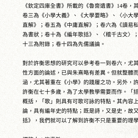
《欽定四庫全書》所載的《魯齋遺書》14卷，
卷三為《小學大義》、《大學要略》、〈小大
直解》；卷五為《中庸直解》；卷六為《讀易
為書狀；卷十為《編年歌括》、〈稽千古文〉
十三為附錄；卷十四為先儒議論。
對於許衡思想的研究可以參考卷一到卷六，尤
性方面的論述，已與朱熹略有差異。但就整體
涵，尤其著重在《小學》的踐履之功。另外，
許衡在七十多歲，為了太學教學需要而作。「
概括，「歌」則具有可歌可詠的特點。其內容
論，具有編年史的特點；既是詩，又是史，故
括》，我們就可以了解到許衡不只是重要的理