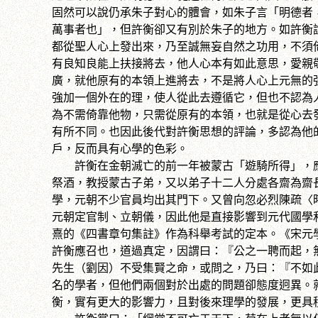
固然可以說仍承朱子對心的體會，如朱子言「明德者
萬事者也」，但許衡卻又有別於朱子的地方。如許衡
都從聖人心上發出來，乃至誠無妄自然之功用，不須
有良知良能上扶接將去，他人心本有如此意思，愛親
廣，就他原有的本領上進將去，不是將人心上元無的
強加一個外在的理，使人從此去遵循它，但也不認為
為不需倚靠他物，只需從原有的本領，也就是從心去
有所不同。也因此後代對許衡思想的評論，多認為他
戶，反而具有心學的色彩。
許衡在金朝滅亡的前一年被蒙古「遊騎所得」，應
祭酒，教授蒙古子弟，又以弟子十二人分處各齋為齋
學，元朝不少官員均出其門下。又曾向忽必烈陳疏〈
元朝定官制、立朝儀，因此他是直接影響到元代國學
熹的《四書章句集註》作為科舉考試的定本。《宋元
許衡應召也，道過真定，因謂曰：『公之一聘而起，
先生（劉因）不受集賢之命，或問之，乃曰：『不如
名的學者，但他們兩個對於出處的問題卻態度迥異。
衡，實有更大的影響力，且對後來理學的發展，更具