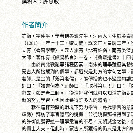
撰稿人：許惠敏
作者簡介
許衡，字仲平，學者稱魯齋先生，河內人。生於金泰和
（1281），年七十三，贈司徒，諡文正。皇慶二年
立有〈魯齋學案〉。元人素有「北有許衡，南有吳澄
大師。著作有《讀易私言》一卷、《魯齋遺書》十四
由於南北戰亂等諸種因素，南宋的理學雖極其發達
蒙古人所接觸到的儒學，都還只是北方的章句之學。
老師只是金的「落第老儒」，能傳授的也不過是句讀
師曰：『讀書何為？』師曰：『取科第耳！』曰：『
辭去。如是者三師。」從這裡我們就可以知道許衡對
斷的努力學習，也因此獲得許多人的追隨。
就在這樣顛簸的環境下努力學習，尋找學習的意義
輝縣）拜訪了棄官隱居的姚樞，並從姚樞那裡得到了
的許衡能獲得這一理學意旨的不易。元朝滅金之後，
的儒士大夫。但此時，蒙古人所獲得的仍只是北方的