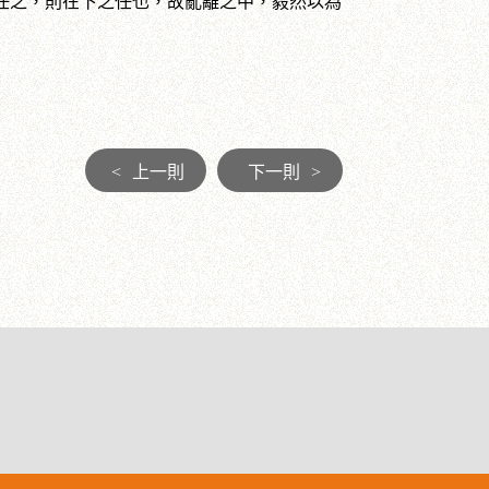
之，則在下之任也，故亂離之中，毅然以為
<
上一則
下一則
>