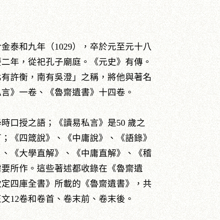
金泰和九年（1029），卒於元至元十八
皇慶二年，從祀孔子廟庭。《元史》有傳。
北有許衡，南有吳澄」之稱，將他與著名
私言》一卷、《魯齋遺書》十四卷。
時口授之語；《讀易私言》是50 歲之
可；《四箴說》、《中庸說》、《語錄》
》、《大學直解》、《中庸直解》、《稽
需要所作。這些著述都收錄在《魯齋遺
欽定四庫全書》所載的《魯齋遺書》，共
正文12卷和卷首、卷末前、卷末後。