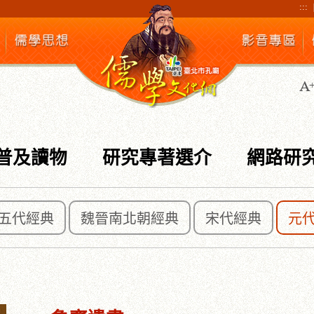
:::
普及讀物
研究專著選介
網路研
五代經典
魏晉南北朝經典
宋代經典
元