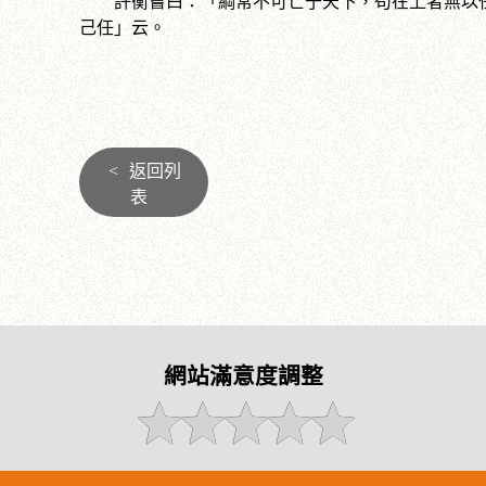
許衡嘗曰：「綱常不可亡于天下，苟在上者無以任
己任」云。
<
返回列
表
網站滿意度調整