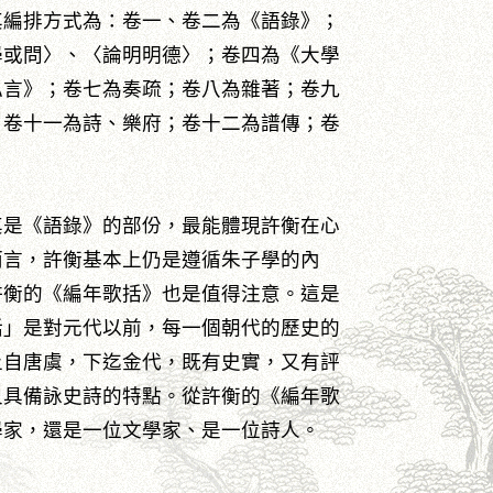
其編排方式為：卷一、卷二為《語錄》；
學或問〉、〈論明明德〉；卷四為《大學
私言》；卷七為奏疏；卷八為雜著；卷九
；卷十一為詩、樂府；卷十二為譜傳；卷
其是《語錄》的部份，最能體現許衡在心
而言，許衡基本上仍是遵循朱子學的內
許衡的《編年歌括》也是值得注意。這是
括」是對元代以前，每一個朝代的歷史的
上自唐虞，下迄金代，既有史實，又有評
又具備詠史詩的特點。從許衡的《編年歌
學家，還是一位文學家、是一位詩人。