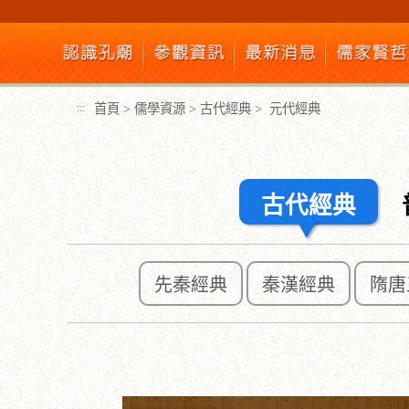
跳
到
主
要
內
首頁
>
儒學資源
>
古代經典
>
元代經典
:::
容
區
塊
古代經典
先秦經典
秦漢經典
隋唐
:::