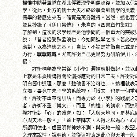
楊惟中隨著軍隊在湖北俘獲理學明儒趙復，並加以保
學，從此，北方的儒士大夫才終於體會到儒學的奧義
儒學的發展史來看，確實是萬分難得。當然，這也要
並且抄錄了《伊川易傳》，朱熹的《四書章句集註》
了解到，這次的求學經歷是他學問的一個重大的突破
說：「昔者授受殊孟浪也，今始聞進學之序。若必欲
應對，以為進德之基。」自此，不論是許衡自己或是
力行、戰戰兢兢。尤其許衡自己更是努力研讀伊川、
輟。
許衡標舉為學當從《小學》灑掃應對做起，並以此
上就是朱熹所講得關於灑掃應對的日常工夫。許衡對
明白箇中道理，那麼「雖他書不治可也」。這裡就表
立場。畢竟在朱子學的系統裡，「博文」也是一個重
此，許衡不重章句訓詁，而專力於《小學》的踐履之
者，許衡不重「博文」，而重「約禮」的講求，而這
觀許衡對「心」的體會，如：「人與天地同，是甚底
心與天地一般。」「蓋上帝降衷，人得之以為心。心
所謂明德也。虛靈明覺神妙不測，與天地一般。故聖
之理來說性，說明德，並從這裡肯定此心與天地一般