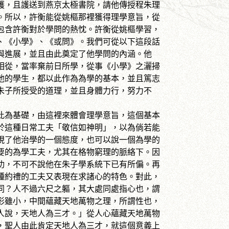
護，且護送到燕京太極書院，請他傳授程朱理
。所以，許衡能從姚樞那裡獲得理學意旨，從
包含許衡對於學問的熱忱。許衡從姚樞學習，
、《小學》、《或問》。我們可從以下這段話
與進展，並且由此奠定了他學問的內涵。他
相從，當率棄前日所學，從事《小學》之灑掃
他的學生，都以此作為為學的基本，並且篤志
朱子所授受的道理，並且身體力行，努力不
為基礎，由這裡來體會理學意旨，這個基本
於這種日常工夫「敬信如神明」，以為倘若能
現了他治學的一個態度，也可以說一個為學的
要的為學工夫，尤其在格物窮理的脈絡下。因
功，不可不說他在朱子學系統下已有所偏。再
種約禮的工夫又表現在求諸心的特色。對此，
同？人不過六尺之軀，其大處同處指心也，謂
形雖小，中間蘊藏天地萬物之理，所謂性也，
人說，天地人為三才。」從人心蘊藏天地萬物
，聖人由此肯定天地人為三才，就這個意義上