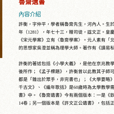
魯齋遺書
內容介紹
許衡，字仲平，學者稱魯齋先生，河內人。生於
年（1281），年七十三，贈司徒，諡文正。
《宋元學案》立有〈魯齋學案〉。元人素有「
的思想家吳澄並稱為理學大師。著作有《讀易
許衡的著述包括《小學大義》，是他在京兆教學
後所作；《孟子標題》，許衡曾以此教其子師
都是「雜出於眾手，非完書也」；《大學要略
千古文》、《編年歌括》是60歲時為太學教學
書》中。《魯齋遺書》今有兩個版本：一是《
14卷；另一個版本是《許文正公遺書》，包括