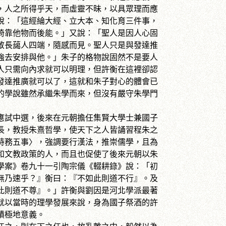
，人之所得乎天，而虛靈不昧，以具眾理而應
說：「這經綸大經、立大本、知化育三件事，
倚靠他物而後能。」又說：「聖人是因人心固
敬長藹人四端，隨感而見。聖人只是與發達推
強去安排與他。」朱子的格物說固然不是要人
人只需向內求就可以明理，但許衡在這裡卻認
發達推廣就可以了，這就和朱子對心的體會已
的學說雖然承繼朱學而來，但沒有嚴守朱學門
試中選，後來在元朝擔任集賢大學士兼國子
長，教授朱熹哲學，使天下之人皆誦習程朱之
時務五事〉，強調要行漢法，推崇儒學，且為
和文教政策的人，而且也促使了後來元朝以朱
學案》卷九十一引陶宗儀《輟耕錄》說：「初
無乃速乎？』衡曰：『不如此則道不行』。及
此則道不尊』。」許衡與劉因是河北學派最著
就以當時的理學發展來說，身為國子祭酒的許
積極地意義。