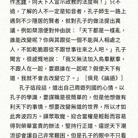
作
木鐸
，向天下人宣示政教的法度啊！」只不
過，了解的人不一定是知音者，孔子師生一路上
遇到不少隱居的賢者，就對孔子的做法提出異
議。例如桀溺便對仲由說：「天下都是一樣亂，
誰能改變呢？你與其跟從一個不能與人相處之
人，不如乾脆跟從不跟世事往來之人吧。」孔子
聞言，很感慨地說：「我又無法加入鳥羣獸羣，
不跟人在一起，要跟誰在一起呢？假使天下有
道，我就不會去改變它了。」［俱見《論語》］
孔子這段話，道出自己周遊列國的心情。以
孔子的學識，要謀職是很簡單的，但是他想做有
利天下的事情，想要改變無道的世界，所以才如
此奔波四方。譁眾取寵、迎合當權是輕鬆而容易
得到榮華富貴的辦法，堅持行正道、違逆天下潮
流卻會讓自己非常艱困。但是孔子的眼中不只看