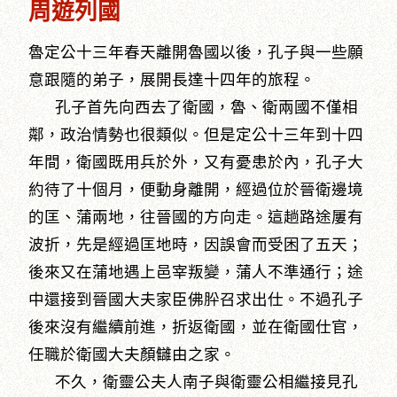
周遊列國
魯定公十三年春天離開魯國以後，孔子與一些願
意跟隨的弟子，展開長達十四年的旅程。
孔子首先向西去了衛國，魯、衛兩國不僅相
鄰，政治情勢也很類似。但是定公十三年到十四
年間，衛國既用兵於外，又有憂患於內，孔子大
約待了十個月，便動身離開，經過位於晉衛邊境
的匡、蒲兩地，往晉國的方向走。這趟路途屢有
波折，先是經過匡地時，因誤會而受困了五天；
後來又在蒲地遇上邑宰叛變，蒲人不準通行；途
中還接到晉國大夫家臣佛肸召求出仕。不過孔子
後來沒有繼續前進，折返衛國，並在衛國仕官，
任職於衛國大夫顏讎由之家。
不久，衛靈公夫人南子與衛靈公相繼接見孔