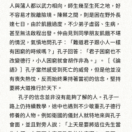
人與蒲人都以武力相向，師生幾至生死之地，好
不容易才脫離險境。陳蔡之間，則是困在野外長
達七日，由於飢餓過度，不少弟子虛弱、生病，
甚至無法啟程出發。仲由見到同學朋友飢餓不堪
的情況，氣憤地問孔子：「難道君子跟小人一樣
有困窮的時候嗎？」孔子回答：「君子困窮也不
改變德行，小人困窮就會胡作非為。」。［《論
語》］孔子當然感受到死亡的威脅，但是他並沒
有喪失熱忱，反而始終秉持著當初的信念，堅持
要將大道推行於天下。
孔子的信念並非沒有能夠了解的人。孔子一
路上仍持續教學，途中也遇到不少敬重孔子德行
修養的人物。例如衛國的儀封人就特地來與孔子
會面，並且對旁人說：「上天是要將這位先生當