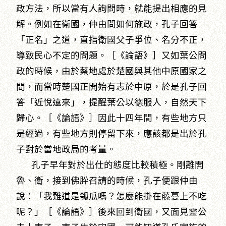
政方法，所以當有人詢問時，就能提出相應的見
解。例如在衛國，仲由問如何施政，孔子回答
「正名」之道，直指衛國父子爭位、名分不正，
導致民心不定的問題。［《論語》］又如葉公問
政的時候，由於蔡地處於楚國與其他中原國家之
間，而當時楚國正開始有志於中原，於是孔子回
答「近悅遠來」，提醒葉公以德服人，自然天下
歸心。［《論語》］因此十四年間，有些地方只
是經過，有些地方則停留下來，應該都是出於孔
子對於當地政局的考量。
孔子早年對於出仕的態度比較積極。剛離開
魯、衛，接到佛肸召請的時候，孔子便跟仲由
說：「我難道是瓠瓜嗎？怎麼能掛在藤蔓上不吃
呢？」［《論語》］後來回到衛國，又面見靈公