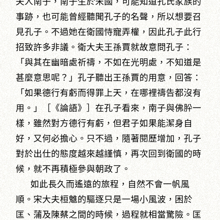
夫人南子，南子生於宋國，可能知道孔氏家族的
事跡，也可能曾經聽聞孔子的名聲，所以想要召
見孔子。不過她在衛國恃寵弄權，因此孔子此行
招致許多非議。衛大夫王孫賈就故意問孔子：
「與其在幽暗處祈禱，不如在光明處，不知道是
甚麼意思呢？」孔子聽出王孫賈的用意，回答：
「如果德行有虧而得罪上天，在哪裡禱告都沒有
用。」［《論語》］在孔子看來，南子與佛肸一
樣，雖然對方德行有虧，但君子如果能潔身自
好，又何必擔心。只不過，隨著閱歷增加，孔子
對於出仕的態度越來越謹慎，再次回到衛國的時
候，就不再積極參與朝政了。
如此長久而遙遠的旅程，自然不會一帆風
順。宋大夫桓魋的驅逐只是一場小風波，困於
匡、蒲及陳蔡之間的時候，過程就相當驚險。匡