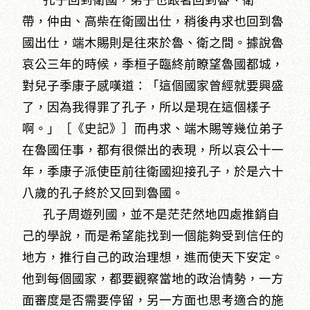
帶，仲由、高柴在衛國出仕，稍後冉求也回到魯
國出仕，端木賜則是往來於魯、衛之間。據說魯
哀公三年的時候，季桓子臨終前瞭望魯國都城，
對兒子季康子感嘆道：「這個國家曾經就要興盛
了，因為我得罪了孔子，所以是現在這個樣子
啊。」［《史記》］而冉求、端木賜等幾位弟子
在魯國任事，都有很傑出的表現，所以哀公十一
年，季康子派使臣前往衛國迎接孔子，於是六十
八歲的孔子終於又回到魯國。
孔子周遊列國，並不是茫茫然地四處推銷自
己的學說，而是希望能找到一個能夠受到信任的
地方，推行自己的政治理想，進而使天下安定。
他到每個國家，都要觀察當地的政治情勢，一方
面審度是否需要停留，另一方面也思考適合的施