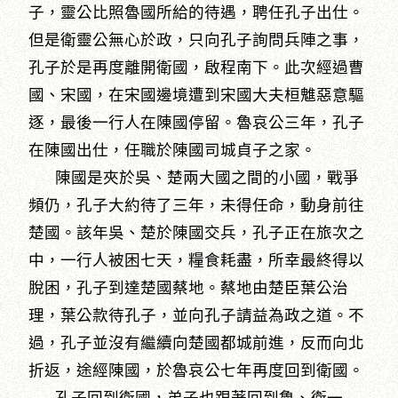
子，靈公比照魯國所給的待遇，聘任孔子出仕。
但是衛靈公無心於政，只向孔子詢問兵陣之事，
孔子於是再度離開衛國，啟程南下。此次經過曹
國、宋國，在宋國邊境遭到宋國大夫桓魋惡意驅
逐，最後一行人在陳國停留。魯哀公三年，孔子
在陳國出仕，任職於陳國司城貞子之家。
陳國是夾於吳、楚兩大國之間的小國，戰爭
頻仍，孔子大約待了三年，未得任命，動身前往
楚國。該年吳、楚於陳國交兵，孔子正在旅次之
中，一行人被困七天，糧食耗盡，所幸最終得以
脫困，孔子到達楚國蔡地。蔡地由楚臣葉公治
理，葉公款待孔子，並向孔子請益為政之道。不
過，孔子並沒有繼續向楚國都城前進，反而向北
折返，途經陳國，於魯哀公七年再度回到衛國。
孔子回到衛國，弟子也跟著回到魯、衛一