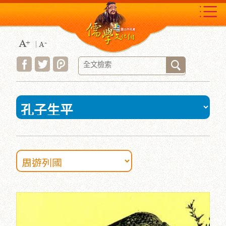
跳
到
主
要
內
容
區
塊
:::