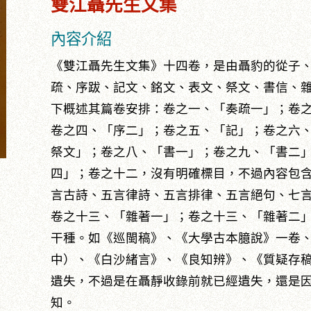
雙江聶先生文集
內容介紹
《雙江聶先生文集》十四卷，是由聶豹的從子
疏、序跋、記文、銘文、表文、祭文、書信、
下概述其篇卷安排：卷之一、「奏疏一」；卷
卷之四、「序二」；卷之五、「記」；卷之六
祭文」；卷之八、「書一」；卷之九、「書二
四」；卷之十二，沒有明確標目，不過內容包
言古詩、五言律詩、五言排律、五言絕句、七
卷之十三、「雜著一」；卷之十三、「雜著二
干種。如《巡閩稿》、《大學古本臆說》一卷
中）、《白沙緒言》、《良知辨》、《質疑存
遺失，不過是在聶靜收錄前就已經遺失，還是
知。