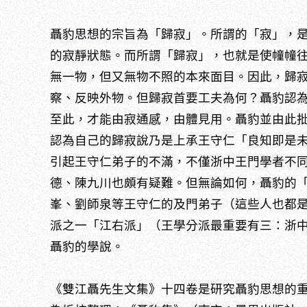
聶豹思想的宗旨為「歸寂」。所謂的「寂」，
的寂靜狀態。而所謂「歸寂」，也就是使幢幢
無一物，但又無物不照的本來面目。因此，歸
察、反映外物。但歸寂首要工夫為何？聶豹認
至此，才能由寂通感，由體見用。聶豹並由此
認為自己的歸寂說乃是上承王守仁「良知即是
引起王守仁弟子的不滿，不僅浙中王門學者不
德、陳九川也頗有疑難。但無論如何，聶豹的
峯、劉師泉等王守仁的及門弟子（這些人也都
派之一「江右派」（王學分派最重要有三：浙
聶豹的學說。
《雙江聶先生文集》十四卷是研究聶豹思想的