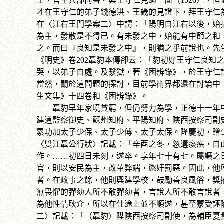
士，官至兵部尚書。與王守仁見過一面（1526），
才在王守仁的弟子錢德洪、王畿的見證下，拜王守仁
在〈江右王門學案二〉中謂：「陽明自江右以後，始
為主，發散是不得已。有未發之中，始能有中節之和
之。而曰『良知是未發之中』，則猶之乎前說也。先
《明史》卷202聶豹本傳卻云：「豹初好王守仁良知
哭，以弟子自處。及繫獄，著《困辨錄》，於王守仁
當然，關於這問題的探討，目前學術界都還在討論中
生文集》十四卷和《困辨錄》。
聶豹早年家境貧窮，但仍努力為學，正德十一年中
建道監察御史、蘇州知府、平陽知府、陝西按察司副
累功加太子少保、太子少傅、太子太保。隆慶初，贈
〈雙江聶公行狀〉記載：「辛酉之冬，忽遘痰疾，自
作。……初四日未刻，遂卒。享年七十有七。屬纊之
官，則以安民為主，改革弊端，懲奸罰惡。因此，他
者。在政事之餘，他則興建學校，鼓勵善良風俗，獎
無畏懼的彈劾人所不敢彈劾者，言說人所不敢言說者
為他性情耿介，所以在仕途上並不順遂，甚至蒙受誣
二〉記載：「（聶豹）陞陝西按察司副使，為輔臣夏