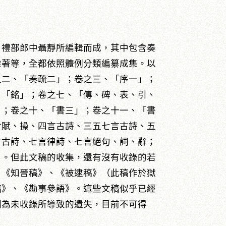
、禮部郎中聶靜所編輯而成，其中包含奏
雜著等，全都依照體例分類編纂成集。以
之二、「奏疏二」；卷之三、「序一」；
、「銘」；卷之七、「傳、碑、表、引、
」；卷之十、「書三」；卷之十一、「書
含賦、操、四言古詩、三五七言古詩、五
言古詩、七言律詩、七言絕句、詞、辭；
」。但此文稿的收集，還有沒有收錄的若
、《知晉稿》、《被逮稿》（此稿作於獄
稿》、《勘事參語》。這些文稿似乎已經
因為未收錄所導致的遺失，目前不可得