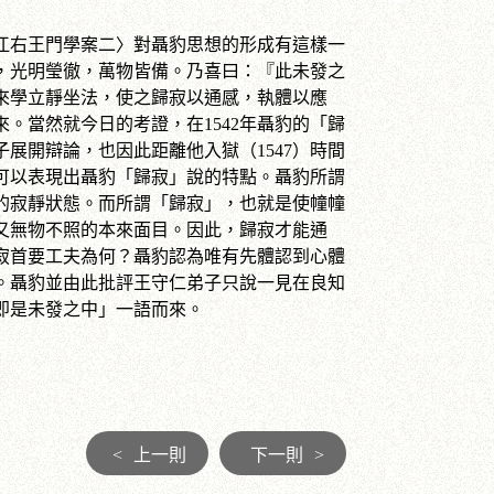
右王門學案二〉對聶豹思想的形成有這樣一
，光明瑩徹，萬物皆備。乃喜曰：『此未發之
來學立靜坐法，使之歸寂以通感，執體以應
。當然就今日的考證，在1542年聶豹的「歸
展開辯論，也因此距離他入獄（1547）時間
可以表現出聶豹「歸寂」說的特點。聶豹所謂
的寂靜狀態。而所謂「歸寂」，也就是使幢幢
又無物不照的本來面目。因此，歸寂才能通
寂首要工夫為何？聶豹認為唯有先體認到心體
。聶豹並由此批評王守仁弟子只說一見在良知
即是未發之中」一語而來。
<
上一則
下一則
>