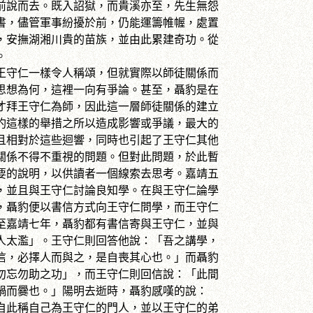
前說而去。既入詔獄，而貴溪亦至，先生無怨
書，儘管軍事紛擾於前，仍能運籌帷幄，處置
，安撫湖湘川貴的苗族，並由此累建奇功。從
。
守仁一樣令人稱頌，但就實際以師徒關係而
思想為何，這裡一向有爭論。甚至，聶豹是在
才拜王守仁為師，因此這一層師徒關係的建立
豹這樣的舉措之所以造成影響或爭議，最大的
且相對於這些迴響，同時也引起了王守仁其他
關係不得不重視的問題。但對此問題，於此暫
要的說明，以供讀者一個線索去思考。嘉靖五
仁，並且與王守仁討論良知學。在與王守仁論學
，聶豹便以書信方式向王守仁問學，而王守仁
至嘉靖七年，聶豹都有書信寄與王守仁，並與
人太濫」。王守仁則回答他說：「吾之講學，
信，必擇人而與之，是自喪其心也。」而聶豹
勿忘勿助之功」，而王守仁則回信說：「此間
鍋而爨也。」陽明去逝時，聶豹感嘆的說：
自此稱自己為王守仁的門人，並以王守仁的弟