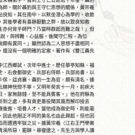
但並未稱弟子。直到王守仁去逝若干年後，聶豹
為師。關於聶豹與王守仁思想的關係，黃宗羲
拈良知。其在南中，以默坐澄心為學的，收斂
，其後學者有喜靜厭動之弊，故以致良知救
生亦何背乎師門？乃當時群起而難之哉！」但
之說，與辨難，心益服。後聞守仁歿，為位
說頗有異同。」顯然認為二人思想不盡相同。
，還沒有一個明確的定案。著作有《雙江聶先
江西鄉試，次年中進士。歷任華亭知縣、福
史、右僉都御史、兵部右侍郎、兵部尚書，以
少保，諡貞襄。聶豹一生為官，頗有清名，據
此精神恍惚不寧。又明年癸亥十一月，前疾大
日，家無餘錢，至不能具賓客。」他在府縣為
所到之處，多有貪吏墨役聞其風而解印授去
掖後進，培養人才。當他成為御史時，則能毫
，因此他剛正不阿的美名也由此興起。但也因
陷而遭遇牢獄之災。據黃宗羲〈江右王門學案
貴溪所惡，罷歸。尋復逮之，先生方與學人講