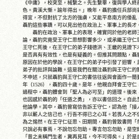
《中庸》，校突至，械繫之。先生繫畢，復與學人終
色。貴溪大慚。踰年得出。」晚年，聶豹擔任兵部尚
得宜，不但對抗了北方的強虜，又能平息南方的倭亂
聶豹這些事蹟，可以見出他在政治上、軍事上的長才
聶豹在政治、軍事上的表現，確實同於他的老師王
論，聶豹究竟受王守仁思想影響多少，或承繼王守仁
王守仁死後，在王守仁的弟子錢德洪、王畿的見證下
是否具有有效性，也是有疑義的。但推其問題點，聶
原因在於他的學說，在王守仁的弟子中引發了迴響，
弟子的批評與論難。這是我們在關注聶豹與王守仁的
不申述，只就聶豹與王守仁的書信往返與會面作一簡
年（1526），聶豹四十歲。是年，他親自拜會王守
過程中，聶豹體會到「聖人為必可至」的道理。後來
也因感於聶豹的「任道之勇」，亦以書信回之。自此
他論學。其中，聶豹曾寫信告訴王守仁，認為他「接
非以蘄人之信己也，行吾不得已之心耳。若畏人之不
為之惕然。在王守仁征思、田期間，聶豹曾致書問「
只說必有事焉，不說勿忘勿助。專言勿忘勿助，是空
「昔之未稱門生者，冀再見耳，今不可得矣。」於是