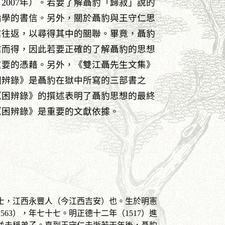
2007年）。若要了解聶豹「歸寂」說的
論學的書信。另外，關於聶豹與王守仁思
信往返，以尋得其中的關聯。畢竟，聶豹
信而得，因此若要正確的了解聶豹的思想
重要的憑藉。另外，《雙江聶先生文集》
困辨錄》是聶豹在獄中所寫的三部書之
《困辨錄》的撰述表明了聶豹思想的最終
《困辨錄》是重要的文獻依據。
士，江西永豐人（今江西吉安）也。生於明憲
563），年七十七。明正德十二年（1517）進