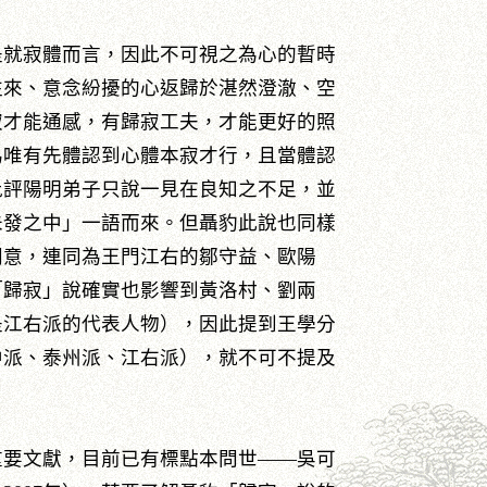
是就寂體而言，因此不可視之為心的暫時
往來、意念紛擾的心返歸於湛然澄澈、空
寂才能通感，有歸寂工夫，才能更好的照
為唯有先體認到心體本寂才行，且當體認
批評陽明弟子只說一見在良知之不足，並
未發之中」一語而來。但聶豹此說也同樣
同意，連同為王門江右的鄒守益、歐陽
「歸寂」說確實也影響到黃洛村、劉兩
是江右派的代表人物），因此提到王學分
中派、泰州派、江右派），就不可不提及
重要文獻，目前已有標點本問世——吳可