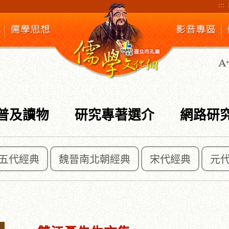
:::
普及讀物
研究專著選介
網路研
五代經典
魏晉南北朝經典
宋代經典
元