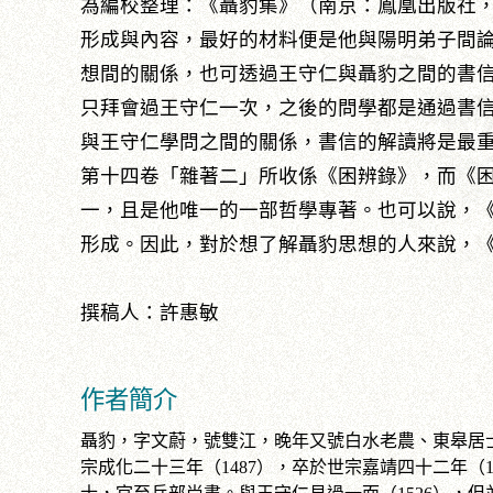
為編校整理：《聶豹集》（南京：鳳凰出版社，
形成與內容，最好的材料便是他與陽明弟子間
想間的關係，也可透過王守仁與聶豹之間的書
只拜會過王守仁一次，之後的問學都是通過書
與王守仁學問之間的關係，書信的解讀將是最
第十四卷「雜著二」所收係《困辨錄》，而《
一，且是他唯一的一部哲學專著。也可以說，
形成。因此，對於想了解聶豹思想的人來說，
撰稿人：許惠敏
作者簡介
聶豹，字文蔚，號雙江，晚年又號白水老農、東皋居
宗成化二十三年（1487），卒於世宗嘉靖四十二年（1