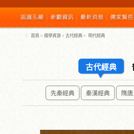
跳
到
主
要
內
首頁
>
儒學資源
>
古代經典
>
明代經典
:::
容
區
塊
古代經典
先秦經典
秦漢經典
隋唐
:::