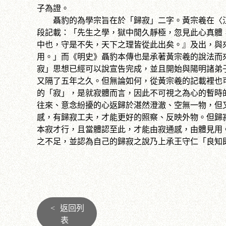
子為證。
聶豹的為學宗旨在於「歸寂」二字。黃宗羲在〈江
段記載：「先生之學，獄中閒久靜極，忽見此心真體
中也，守是不失，天下之理皆從此出矣。』及出，與
用。」而《明史》聶豹本傳也是承著黃宗羲的說法而來
寂」思想已經可以說宣告完成，並且開始與陽明諸弟子
又隔了五年之久。但無論如何，從黃宗羲的記載裡也
的「寂」，是就寂體而言，因此不可視之為心的暫時
往來、意念紛擾的心返歸於湛然澄澈、空無一物，但
感，有歸寂工夫，才能更好的照察、反映外物。但歸
本寂才行，且當體認至此，才能由寂通感，由體見用
之不足，並認為自己的歸寂之說乃上承王守仁「良知
<
返回列
表