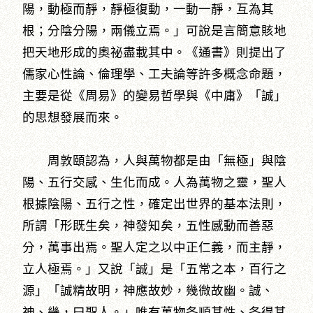
陽，動極而靜，靜極復動，一動一靜，互為其
根；分陰分陽，兩儀立焉。」可說是言簡意賅地
把天地形成的奧祕盡載其中。《通書》則提出了
儒家心性論、倫理學、工夫論等許多概念命題，
主要是從《周易》的變易哲學與《中庸》「誠」
的思想發展而來。
周敦頤認為，人與萬物都是由「無極」與陰
陽、五行交感、生化而成。人為萬物之靈，聖人
根據陰陽、五行之性，確定出世界的基本法則，
所謂「形既生矣，神發知矣，五性感動而善惡
分，萬事出焉。聖人定之以中正仁義，而主靜，
立人極焉。」又說「誠」是「五常之本，百行之
源」「誠精故明，神應故妙，幾微故幽。誠、
神、幾，曰聖人。」唯有萬物各順其性、各得其