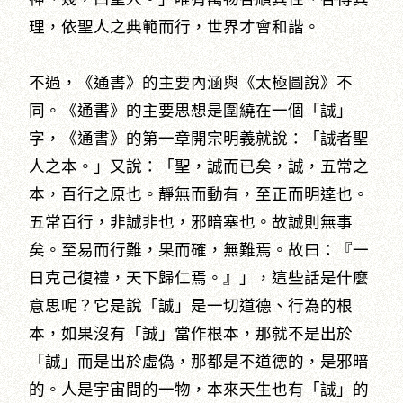
理，依聖人之典範而行，世界才會和諧。
不過，《通書》的主要內涵與《太極圖說》不
同。《通書》的主要思想是圍繞在一個「誠」
字，《通書》的第一章開宗明義就說：「誠者聖
人之本。」又說：「聖，誠而已矣，誠，五常之
本，百行之原也。靜無而動有，至正而明達也。
五常百行，非誠非也，邪暗塞也。故誠則無事
矣。至易而行難，果而確，無難焉。故曰：『一
日克己復禮，天下歸仁焉。』」，這些話是什麼
意思呢？它是說「誠」是一切道德、行為的根
本，如果沒有「誠」當作根本，那就不是出於
「誠」而是出於虛偽，那都是不道德的，是邪暗
的。人是宇宙間的一物，本來天生也有「誠」的