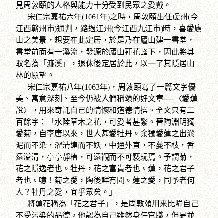
見周敦頤的人格與能力十分受到民眾之愛戴。
宋仁宗嘉祐六年(1061年)之時，周敦頤出任虔州(今
江西贛州市)通判，路過江州(今江西九江市)時，喜愛廬
山之美景，想要在此定居，於是乃在廬山建一書堂，
書堂前面有一溪流，發源於廬山蓮花峰下，因此將其
取名為「濂溪」，退休後定居於此，以一了其隱居山
林的願望。
宋仁宗嘉祐八年(1063年)，周敦頤寫了一篇文字優
美、寓意深刻、至今仍被人們稱頌的好文章──〈愛蓮
說〉，用來寄託自己的情懷和道德情操。全文只有二
百餘字：「水陸草木之花，可愛者甚繁。晉陶淵明獨
愛菊，自李唐以來，世人甚愛牡丹。余獨愛蓮之出淤
泥而不染，濯清連而不妖，中通外直，不蔓不枝，香
遠溢清，亭亭靜植，可遠觀而不可褻玩焉。予謂菊，
花之隱逸者也。牡丹，花之富貴者也。蓮，花之君子
者也。噫！菊之愛，陶後鮮有聞。蓮之愛，同予者何
人？牡丹之愛，宜乎眾矣。」
將蓮花稱為「花之君子」，是周敦頤用來比喻自己
不受污染的品德。他認為自己雖然身任官職，但是並