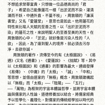
不想追求榮華富貴，只想做一位品德高尚的「君
子」，希望自己能像蓮花一樣「出淤泥而不染，濯清
漣而不妖，中通外直，不蔓不枝」，周敦頤的「濂溪
書堂」又名「愛蓮堂」，意思也是如此。他用蓮花的
特性來比喻人天賦的至善之性，以「出於淤泥而不
染」的蓮花之性，來說明聖人的至善至美的天性。在
周敦頤的心中，「淤泥」就好像是污染人性的「人
欲」，因此，為了達到聖人的境界，就必須去污存
凈，去欲存誠。
周敦頤的著作，流傳至今的有《太極圖說》、《易
通》(又名《通書》)、《愛蓮說》、《拙賦》等。其中
以《太極圖說》和《通書》的影響為最大，通過發揮
《易傳》、《中庸》的「太極」、「誠」、「中和」
等思想，並借由道家的「無極」概念，周敦頤建構起
以「無極」而「太極」──「陰陽」── 「五行」
──「萬物」為框架的宇宙本體論哲學，並將宇宙本體
論與儒家的人性論、道德修養加以結合，將儒家經典
予以哲學化、義理化，對儒家的傳統經學加以時代的