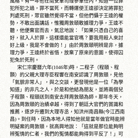
風格。有一年他在南安軍司理參軍任內，知道一位罪
犯所犯之過，罪不當死，而轉運使王逵卻決定將罪犯
判處死刑，眾官雖然覺得不當，但他們懾于王逵的權
勢，不敢出面講話，惟獨周敦頤敢據理力爭，王逵不
聽，他便棄官而去，氣忿地說：「如果只憑自己的喜
好，就入人於罪，這樣還能當官嗎？要我用殺人來討
好上級，我是不會做的！」由於周敦頤明辨是非，據
理力爭，王逵終於省悟，放棄了原來的意圖，使得囚
犯免於死刑。
宋仁宗慶曆六年(1046年)時，二程子（程頤、程
顥）的父親大理寺臣程響在南安認識了周敦頤，見他
「氣貌非常人」，與之交談，更發現他是一位「為學
知道」的非凡之人，於是和他結為朋友，並將兩個兒
子程顥、程頤送到南安去拜周敦頤為師。那年冬天，
因為周敦頤的治績卓越，得到了朝廷大官們的賞識和
推薦，逐步升遷到大理寺丞，知洪州南昌縣(今江西南
昌)。到任時，因為本地人得知他就是當年做官時能辨
明疑案的周敦頤，就高興地說：「這就是那位能夠明
辨冤情的仁者，我們的冤情都能夠得到平反了！」可