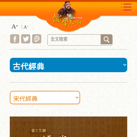
跳
到
主
要
內
容
區
塊
:::