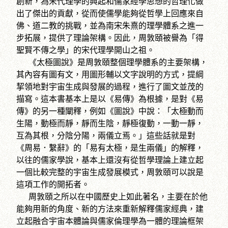
創新，為宋代理學的興起和儒家經學思想的哲理化做
出了傑出的貢獻，從而使儒學能夠從哲學上回應來自
佛、道二教的挑戰，並為南宋朱熹的理學體系之進一
步拓展，提供了理論架構。因此，周敦頤被譽為「得
聖賢不傳之學」的宋代理學開山之祖。
《太極圖說》是周敦頤整個理學體系的主要架構，
其內容有圖有文，用圖形輔以文字說明的方式，提綱
挈領地對宇宙生成與發展的過程，進行了圖文並茂的
描寫。這本書基本上是以《易傳》為根據，是對《易
傳》的另一種闡釋，例如《圖說》中說：「太極動而
生陽，動極而靜，靜而生陰，靜極復動，一動一靜，
互為其根，分陰分陽，兩儀立焉。」這些話就是對
《周易．繫辭》的「易有太極，是生兩儀」的解釋，
以往的儒家學說，基本上還沒有從哲學理論上建立起
一個比較完整的宇宙生成發展模式，周敦頤可以說是
這項工作的開拓者。
周敦頤之所以在中國歷史上如此著名，主要在於他
能夠用新的角度、新的方法來重新解釋儒家經典，建
立起融合宇宙本體論與儒家倫理學為一體的理論框架