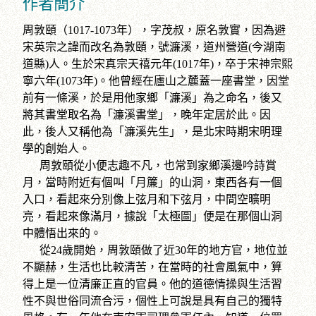
作者簡介
周敦頤（1017-1073年），字茂叔，原名敦實，因為避
宋英宗之諱而改名為敦頤，號濂溪，道州營道(今湖南
道縣)人。生於宋真宗天禧元年(1017年)，卒于宋神宗熙
寧六年(1073年)。他曾經在廬山之麓蓋一座書堂，因堂
前有一條溪，於是用他家鄉「濂溪」為之命名，後又
將其書堂取名為「濂溪書堂」，晚年定居於此。因
此，後人又稱他為「濂溪先生」，是北宋時期宋明理
學的創始人。
周敦頤從小便志趣不凡，也常到家鄉溪邊吟詩賞
月，當時附近有個叫「月簾」的山洞，東西各有一個
入口，看起來分別像上弦月和下弦月，中間空曠明
亮，看起來像滿月，據說「太極圖」便是在那個山洞
中體悟出來的。
從24歲開始，周敦頤做了近30年的地方官，地位並
不顯赫，生活也比較清苦，在當時的社會風氣中，算
得上是一位清廉正直的官員。他的道德情操與生活習
性不與世俗同流合污，個性上可說是具有自己的獨特