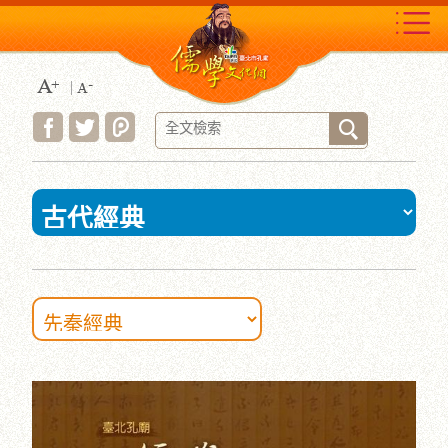
跳
到
主
要
內
容
區
塊
:::