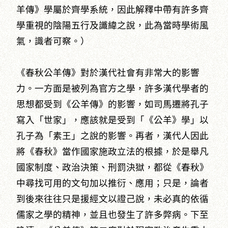
羊傳》學屬於齊學系統，因此解釋中帶有許多齊
學重視的陰陽五行及讖緯之說，此為當時學術風
氣，識者可察。）
《春秋公羊傳》對於漢代社會有非常大的影響
力。一方面是被列為官方之學，許多漢代學者的
思想都受到《公羊傳》的影響，如司馬遷將孔子
寫入「世家」，應該就是受到「《公羊》學」以
孔子為「素王」之說的影響。再者，漢代人因此
將《春秋》當作國家施政立法的根據，於是舉凡
國家制度、政治決策、刑罰決獄，都從《春秋》
中尋找可用的文句加以推衍、應用；只是，論者
到後來往往只是援經文以證己說，未必真的依循
儒家之學的精神，並且也發生了許多弊病。下至