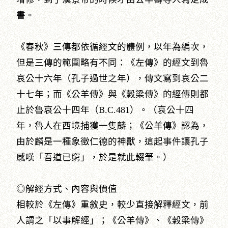
書。
《春秋》三傳都依循經文的體例，以年為編次，
但是三傳的範圍略有不同：《左傳》的經文到魯
哀公十六年（孔子過世之年），傳文寫到哀公二
十七年；而《公羊傳》與《穀梁傳》的經傳則都
止於魯哀公十四年（B.C.481）。（哀公十四
年，魯人在西境捕獲一隻麟；《公羊傳》認為，
由於麟是一種象徵仁德的神獸，這起事件讓孔子
感嘆「吾道已窮」，於是就此輟筆。）
◎解經方式、內容與價值
相較於《左傳》重敘史，較少直接解釋經文，前
人謂之「以事解經」；《公羊傳》、《穀梁傳》