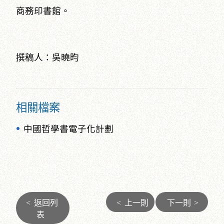
商務印書館。
撰稿人：吳曉昀
相關檔案
中國哲學書電子化計劃
<
返回列
<
上一則
下一則
>
表