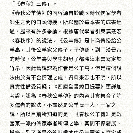
「《春秋》三傳」。
《春秋公羊傳》的內容源自於戰國時代儒家學者
師生之間的口頭傳授，所以關於這本書的成書經
過，歷來有許多爭論。根據唐代學者引東漢戴宏
〈春秋序〉的說法，《公羊傳》是卜商傳授給公
羊高，其後公羊家父傳子，子傳孫，到了漢景帝
的時候，公羊壽與學生胡毋子都將這本書寫定於
竹帛，因此舊說認為作者是公羊高。但是這個說
法由於有不合情理之處，資料來源也不明，所以
真實性備受質疑；《四庫全書總目提要》更詳加
考證，認為《春秋公羊傳》的內容其實集合了許
多儒者的說法，不盡然是公羊氏一人、一家之
說。所以目前所知道的是，《春秋公羊傳》是戰
國某一派的儒家學者所傳之學，其間不停發展、
增修，到了漢景帝的時候才由公羊壽等人寫定成