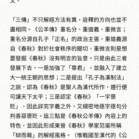
文。
「三傳」不只解經方法有異，詮釋的方向也並不
盡相同。《公羊傳》重名分、重道義、重微言；
重名分源自孔子「正名」的政治主張，重道義源
自《春秋》對於社會秩序的關切，重微言則是想
要發掘《春秋》沒有明言的旨意。只是由此三者
發展下去，一是加強了「尊君」，並融入了建立
大一統王朝的思想；二是提出「孔子為漢制法」
之說，認為《春秋》是聖人為漢代所作，遵行便
可讓天下太平；三是認定《春秋》「一字褒
貶」，因此詳究字義之外，又細密地逐字逐句分
判善惡褒貶。這三點是《春秋公羊傳》內容上的
特色，並因此形成東晉《春秋》學家范甯所稱
「辯而裁」的解經風格。（惟戰國至漢代的《公