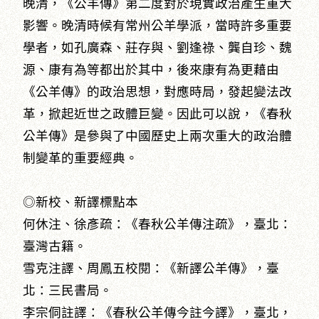
晚清，《公羊傳》第二度對於現實政治產生重大
影響。晚清時候有常州公羊學派，當時許多重要
學者，如孔廣森、莊存與、劉逢祿、龔自珍、魏
源、康有為等都出於其中，後來康有為更藉由
《公羊傳》的政治思想，對應時局，發起變法改
革，掀起近世之政體巨變。因此可以說，《春秋
公羊傳》是參與了中國歷史上兩次重大的政治體
制變革的重要經典。
◎新校、新譯標點本
何休注、徐彥疏：《春秋公羊傳注疏》，臺北：
臺灣古籍。
雪克注譯、周鳳五校閱：《新譯公羊傳》，臺
北：三民書局。
李宗侗註譯：《春秋公羊傳今註今譯》，臺北，