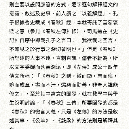
則主要以設問應答的方式，逐字逐句解釋經文的
意義，敘述及史事，前人謂之「以義解經」。孔
子根據魯史裁成《春秋》經，本就寄託了善惡褒
貶之意（參見《春秋左傳》條），司馬遷在《史
記》自序中即載孔子之言曰：「我欲載之空言，
不如見之於行事之深切著明也。」但是《春秋》
所記述的人事不遠，直刺直諷，儒者不輕為，所
以文字委婉而含義深遠，即《左傳》成公十四年
傳文所稱：「《春秋》之稱，微而顯，志而晦，
婉而成章，盡而不汙，懲惡而勸善，非聖人誰能
修之」，至於其中寓意的闡發，就在教學中與學
生說明討論。「《春秋》三傳」所要闡發的都是
《春秋》的微言大義，只是《左傳》的方法是敘
述其事，《公羊》、《穀梁》的方法則是解釋其