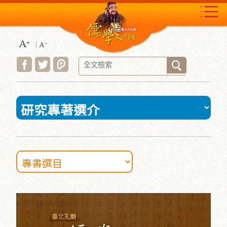
跳
到
主
要
內
容
區
塊
:::