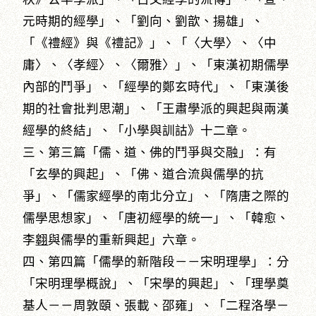
元時期的經學」、「劉向、劉歆、揚雄」、
「《禮經》與《禮記》」、「〈大學〉、〈中
庸〉、〈孝經〉、〈爾雅〉」、「東漢初期儒學
內部的鬥爭」、「經學的鄭玄時代」、「東漢後
期的社會批判思潮」、「王肅學派的興起與兩漢
經學的終結」、「小學與訓詁》十二章。
三、第三篇「儒、道、佛的鬥爭與交融」：有
「玄學的興起」、「佛、道合流與儒學的抗
爭」、「儒家經學的南北分立」、「隋唐之際的
儒學思想家」、「唐初經學的統一」、「韓愈、
李
翱
與儒學的重新興起」六章。
四、第四篇「儒學的新階段－－宋明理學」：分
「宋明理學概說」、「宋學的興起」、「理學奠
基人－－周敦頤、張載、邵雍」、「二程洛學－