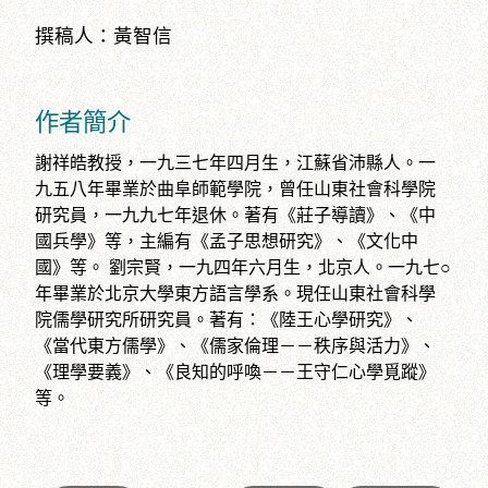
撰稿人：黃智信
作者簡介
謝祥皓教授，一九三七年四月生，江蘇省沛縣人。一
九五八年畢業於曲阜師範學院，曾任山東社會科學院
研究員，一九九七年退休。著有《莊子導讀》、《中
國兵學》等，主編有《孟子思想研究》、《文化中
國》等。 劉宗賢，一九四年六月生，北京人。一九七○
年畢業於北京大學東方語言學系。現任山東社會科學
院儒學研究所研究員。著有：《陸王心學研究》、
《當代東方儒學》、《儒家倫理－－秩序與活力》、
《理學要義》、《良知的呼喚－－王守仁心學覓蹤》
等。