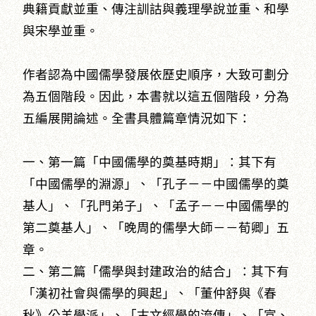
典籍貢獻並重、傳注訓詁與義理學說並重、和學
與宋學並重。
作者認為中國儒學發展依歷史順序，大致可劃分
為五個階段。因此，本書就以這五個階段，分為
五編展開論述。全書具體篇章情況如下：
一、第一篇「中國儒學的奠基時期」：其下有
「中國儒學的淵源」、「孔子－－中國儒學的奠
基人」、「孔門弟子」、「孟子－－中國儒學的
第二奠基人」、「晚周的儒學大師－－荀卿」五
章。
二、第二篇「儒學與封建政治的結合」：其下有
「漢初社會與儒學的興起」、「董仲舒與《春
秋》公羊學派」、「古文經學的流傳」、「宣、