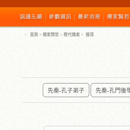
跳
到
主
要
內
首頁
>
儒家賢哲
>
歷代儒者
>
搜尋
:::
容
區
塊
先秦-孔子弟子
先秦-孔門後
:::