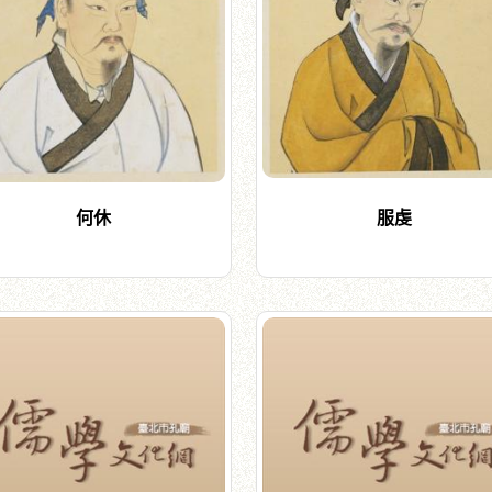
何休
服虔