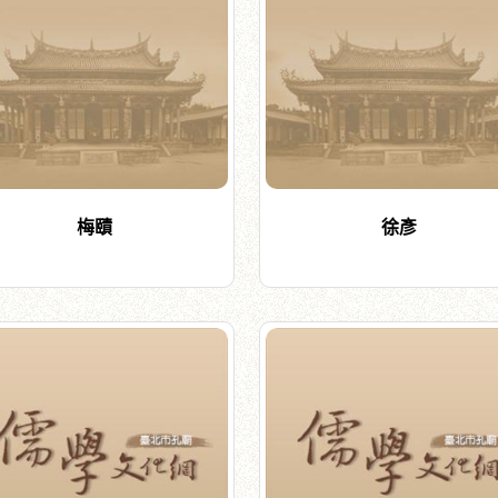
梅賾
徐彥