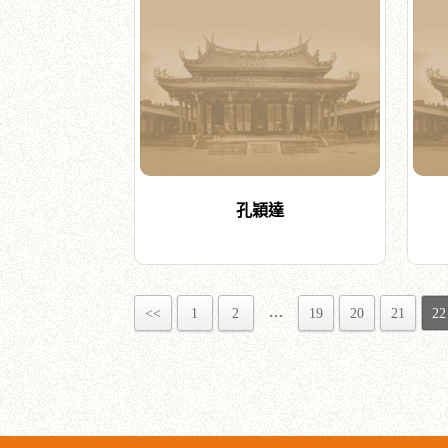
孔穎達
…
<<
1
2
19
20
21
22