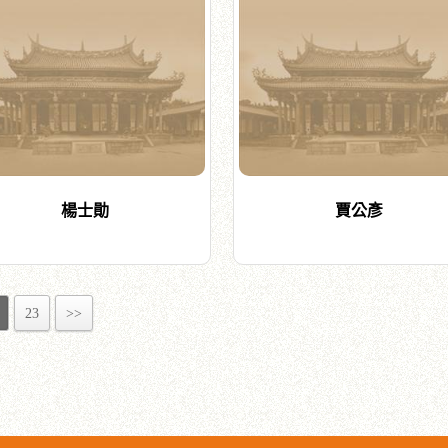
楊士勛
賈公彥
23
>>