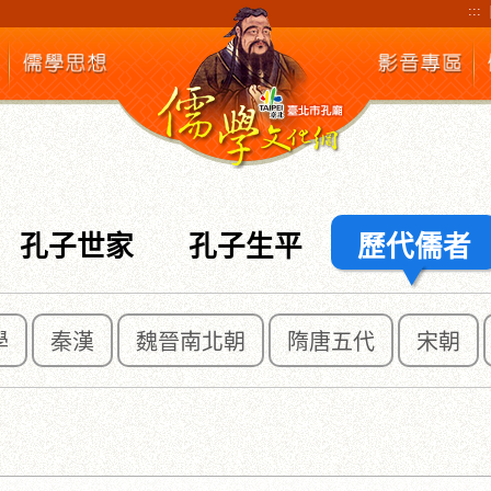
:::
孔子世家
孔子生平
歷代儒者
學
秦漢
魏晉南北朝
隋唐五代
宋朝