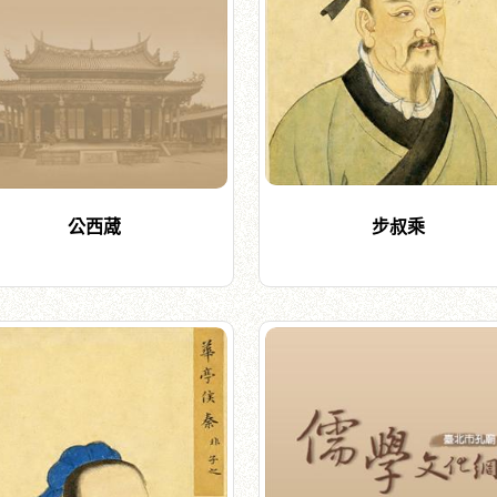
公西蒧
步叔乘