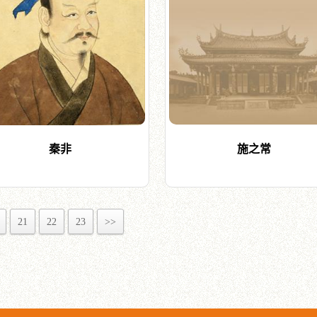
秦非
施之常
21
22
23
>>