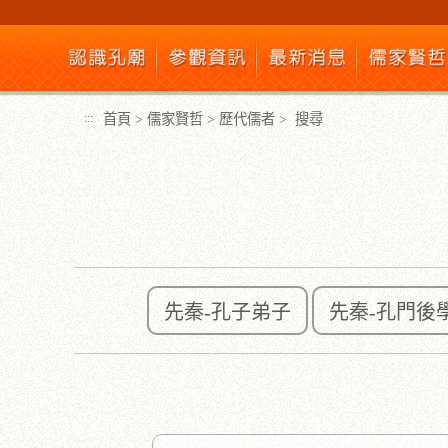
跳
到
主
要
內
首頁
>
儒家賢哲
>
歷代儒者
>
搜尋
:::
容
區
塊
先秦-孔子弟子
先秦-孔門後
:::