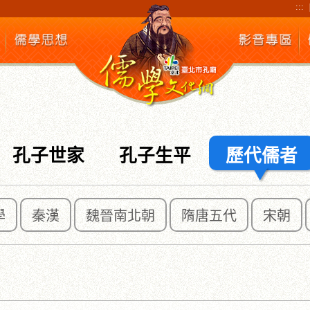
:::
孔子世家
孔子生平
歷代儒者
學
秦漢
魏晉南北朝
隋唐五代
宋朝