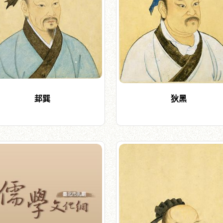
邽巽
狄黑