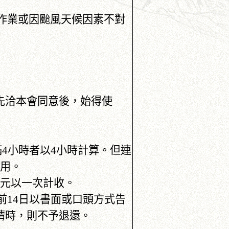
養作業或因颱風天候因素不對
先洽本會同意後，始得使
滿4小時者以4小時計算。但連
費用。
00元以一次計收。
前14日以書面或口頭方式告
請時，則不予退還。