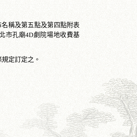
修正發布名稱及第五點及第四點附表
臺北市孔廟4D劇院場地收費基
條規定訂定之。