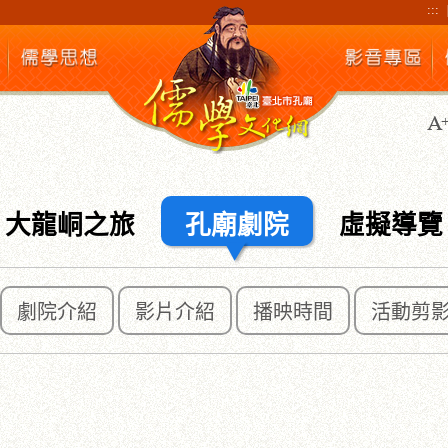
:::
大龍峒之旅
孔廟劇院
虛擬導覽
劇院介紹
影片介紹
播映時間
活動剪