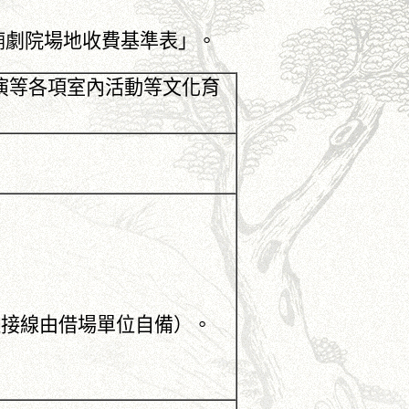
廟劇院場地收費基準表」。
演等各項室內活動等文化育
（連接線由借場單位自備）。