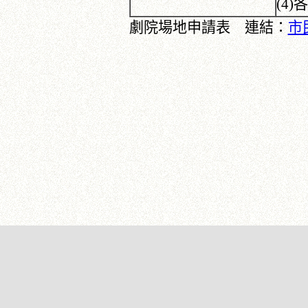
(4
劇院場地申請表 連結：
市