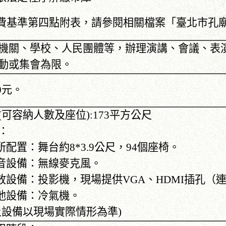
費基準第四點附表，請參閱相關檔案「臺北市孔
機關、學校、人民團體等，辦理演講、會議、表
動或集會為限。
00元。
(可容納人數及座位):173平方公尺
：
場所配置：舞台約8*3.9公尺，94個座椅。
擴音設備：無線麥克風。
播放設備：投影機，現場提供VGA、HDMI插孔
其他設備：冷氣機。
上設備以現場實際情形為準)