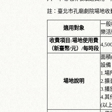
註：臺北市孔廟劇院場地收
一般
適用對象
樂活
收費項目:場地使用費
4,5
（新臺幣/元）/每時段
面積
設備
1.
場地說明
2.
3.
4.
(以