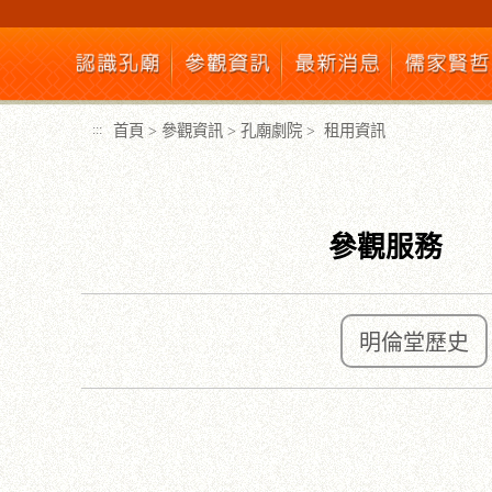
跳
到
主
要
內
首頁
>
參觀資訊
>
孔廟劇院
>
租用資訊
:::
容
區
塊
參觀服務
明倫堂歷史
:::