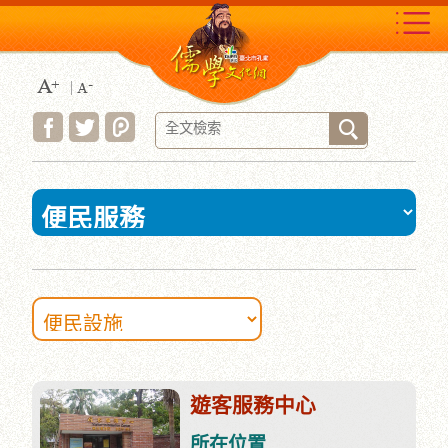
跳
到
主
要
內
容
區
塊
:::
遊客服務中心
所在位置