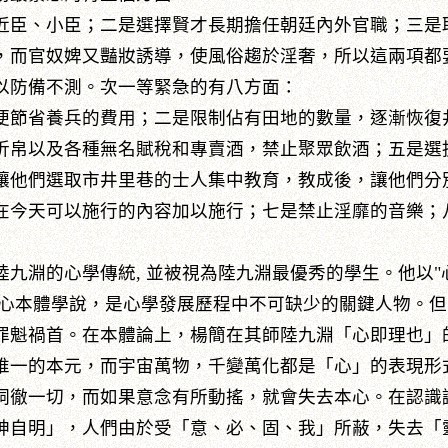
臣、小臣；二是選擇賢才長期擔任朝廷內外官職；三是
，而官奴婢又豔妝誘導，使風俗趨於淫奢，所以這兩項都
以防備不測。次一等緊急的有八方面：
節省養兵的費用；二是限制佔有田地的數量，逐漸恢復
折帛以及各種無名賦稅和專賣酒，禁止聚眾飲酒；五是選
讓他們選取市井里巷的士人集中教育，教成後，讓他們分
在今天可以施行的內容加以施行；七是禁止淫靡的音樂；
淵的心學傳統, 並被視為陸九淵最優秀的學生。他以"心
的心本體學說，是心學發展歷程中不可缺少的關鍵人物。
罪魁禍首。在本體論上，楊簡在其師陸九淵「心即理也」
唯一的本元，而宇宙萬物，千變萬化都是「心」的表現形
洞徹一切，而如果意念有所動搖，就會失去本心。在認識
神自明」，人們由於受「意、必、固、我」所蔽，失去「