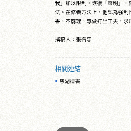
我」加以限制，恢復「靈明」，
法。在修養方法上，他認為強制
書，不窮理，專做打坐工夫，求
撰稿人：張衛忠
相關連結
慈湖遺書