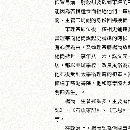
佈置弓箭，射殺想要逃到宋境的
能因為吝惜糧食而拒絕他們，這
閣、主管玉局觀的身份回鄉授徒
宋理宗即位後，權相史彌遠為
當理宗向楊簡說起史彌遠的時候
有心疾為由，又勸理宗將楊簡放歸
楊簡逝世，享年八十六，諡文元
居，都以興辦學校，改良風俗為
他死後受到太學循理齋的祀奉。
修建了慈湖書院。他和尊崇陸九
明四先生」。
楊簡一生著述頗多，主要著作
記》、《石魚家記》、《已易》
等。
在政治上，楊簡認為治國事務