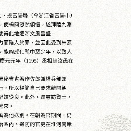
）進士，授富陽縣（今浙江省富陽市）
，使楊簡忽然領悟，遂拜陸九淵
使得此地逐漸文風昌盛。
力而陷人於罪，並因此受到朱熹
，能夠感化縣中惡少年，以致人
慶元元年（1195）丞相趙汝愚在
遷秘書省著作佐郎兼權兵部郎
行，所以楊簡自己要求離開朝
娼妓從良。此外，還尋訪賢士，
起來。
著為他送別。在朝為官期間，仍
統治區內。邊防的官吏在淮河南岸