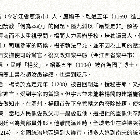
仲，慈溪（今浙江省慈溪市）人，庭顯子。乾道五年（1169
他請教「何為本心」的問題。陸九淵以「扇訟是非」解答
經商而不太重視學問，楊簡大力興辦學校，培養讀書人，
）司理參軍的時候，楊簡執法平允，並不因為上司的壓
西安撫使司幹辦官。後又改知樂平縣（今江西省樂平市）
 ，民呼「楊父」。紹熙五年（1194）被召為國子博士，
楊簡上書為趙汝愚辯護，也遭到貶斥。
楊簡於嘉定元年（1208）被召回朝廷，授秘書郎，又
宗進言，受到寧宗的賞識。但寧宗並未能將楊簡的建議施
去做知州。在溫州，楊簡首先下令管轄之內廢除妓籍，使
廉，當地人民像愛戴父母一般愛戴他，還把他的畫像供奉
朝廷召為駕部員外郎。他離開溫州時，全城老少在路邊哭
214），金國統治地區遇到大饑荒，很多人逃到南宋的