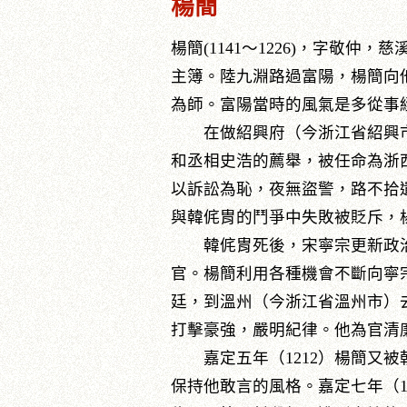
楊簡
楊簡(1141～1226)，字敬
主簿。陸九淵路過富陽，楊簡向
為師。富陽當時的風氣是多從事
在做紹興府（今浙江省紹興市
和丞相史浩的薦舉，被任命為浙
以訴訟為恥，夜無盜警，路不拾遺
與韓侂胄的鬥爭中失敗被貶斥，
韓侂胄死後，宋寧宗更新政治，
官。楊簡利用各種機會不斷向寧
廷，到溫州（今浙江省溫州市）
打擊豪強，嚴明紀律。他為官清
嘉定五年（1212）楊簡又被
保持他敢言的風格。嘉定七年（1