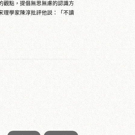
的觀點，提倡無思無慮的認識方
宋理學家陳淳批評他説：「不讀