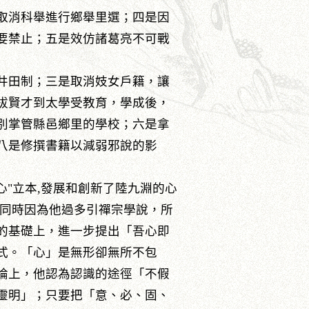
取消科舉進行鄉舉里選；四是因
要禁止；五是效仿諸葛亮不可戰
井田制；三是取消妓女戶籍，讓
拔賢才到太學受教育，學成後，
別掌管縣邑鄉里的學校；六是拿
八是修撰書籍以減弱邪說的影
"立本,發展和創新了陸九淵的心
但同時因為他過多引禪宗學說，所
的基礎上，進一步提出「吾心即
式。「心」是無形卻無所不包
論上，他認為認識的途徑「不假
靈明」；只要把「意、必、固、