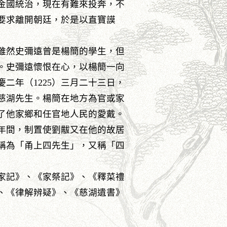
金國統治，現在有難來投奔，不
要求離開朝廷，於是以直寶謨
雖然史彌遠曾是楊簡的學生，但
。史彌遠懷恨在心，以楊簡一向
二年（1225）三月二十三日，
慈湖先生。楊簡在地方為官或家
了他家鄉和任官地人民的愛戴。
年間，制置使劉黻又在他的故居
稱為「甬上四先生」，又稱「四
家記》、《家祭記》、《釋菜禮
、《律解辨疑》、《慈湖遺書》