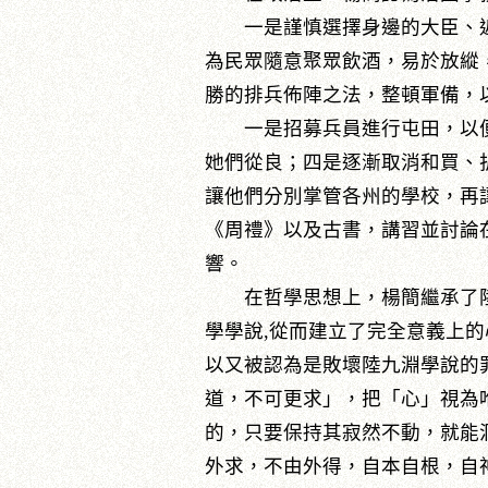
一是謹慎選擇身邊的大臣、近
為民眾隨意聚眾飲酒，易於放縱
勝的排兵佈陣之法，整頓軍備，
一是招募兵員進行屯田，以便
她們從良；四是逐漸取消和買、
讓他們分別掌管各州的學校，再
《周禮》以及古書，講習並討論
響。
在哲學思想上，楊簡繼承了陸九
學學說,從而建立了完全意義上
以又被認為是敗壞陸九淵學說的
道，不可更求」，把「心」視為
的，只要保持其寂然不動，就能
外求，不由外得，自本自根，自