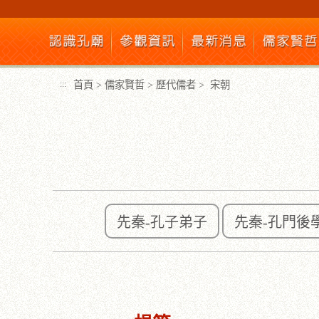
跳
到
主
要
內
首頁
>
儒家賢哲
>
歷代儒者
>
宋朝
:::
容
區
塊
先秦-孔子弟子
先秦-孔門後
:::