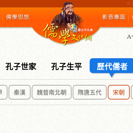
:::
孔子世家
孔子生平
歷代儒者
學
秦漢
魏晉南北朝
隋唐五代
宋朝