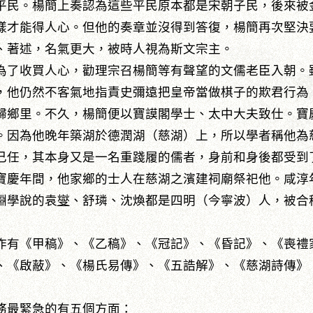
平民。楊簡上奏認為這些平民原本都是宋朝子民，後來被
樣才能得人心。但他的奏章並沒得到答復，楊簡再次堅決
、著述，名氣更大，被時人視為斯文宗主。
了收買人心，勸理宗召楊簡等有聲望的文儒老臣入朝。
，他仍然不客氣地指責史彌遠把皇帝當做棋子的欺君行為
鄉里。不久，楊簡便以寶謨閣學士、太中大夫致仕。寶慶
。因為他晚年築湖於德潤湖（慈湖）上，所以學者稱他為
己任，其本身又是一名重踐履的儒者，身前和身後都受到
寶慶年間，他家鄉的士人在慈湖之濱建祠廟祭祀他。咸淳
淵學說的袁
燮
、舒璘、沈煥都是四明（今寧波）人，被合
有《甲稿》、《乙稿》、《冠記》、《昏記》、《喪禮
、《啟蔽》、《楊氏易傳》、《五誥解》、《慈湖詩傳》
最緊急的有五個方面：