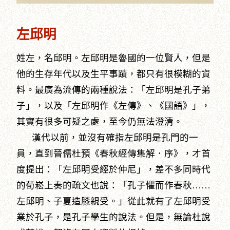
左邱明
姓左，名邱明。左邱明是魯國的一位賢人，但是
他的生存年代以及生平事蹟，都只有很模糊的資
料。最廣為流傳的兩種說法：「左邱明是孔子弟
子」，以及「左邱明作《左傳》、《國語》」，
其實有很多可疑之處，至今仍無法澄清。
漢代以前，並沒有確指左邱明是孔門的一
員，直到晉儒杜預《春秋經傳集解．序》，才首
度提出：「左邱明受經於仲尼」，差不多同時代
的荀崧上奏的疏文也說：「孔子懼而作春秋……
左邱明、子夏造膝親受。」從此就有了左邱明受
業於孔子，是孔子學生的說法。但是，無論杜說