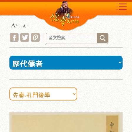
跳
到
主
要
內
容
區
塊
:::