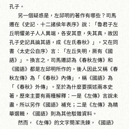
孔子。
另一個疑惑是，左邱明的著作有哪些？司馬
遷在《史記．十二諸侯年表序》說：「魯君子左
丘明懼弟子人人異端，各安其意，失其真，故因
孔子史記具論其語，成《左氏春秋》」，又在同
書〈太史公自序〉言：「左丘失明，厥有《國
語》」。換言之，司馬遷認為《春秋左傳》和
《國語》都是左邱明所作的。後人因此又稱《春
秋左傳》為「《春秋》內傳」，稱《國語》為
「《春秋》外傳」。至於為什麼要撰述兩本史
著，歷來主要有兩種解釋：一是《左傳》言說未
盡，所以另作《國語》補充；二是《左傳》為精
華選輯，《國語》則為其他駁雜資料。
然而，《左傳》的文字簡潔洗鍊，《國語》