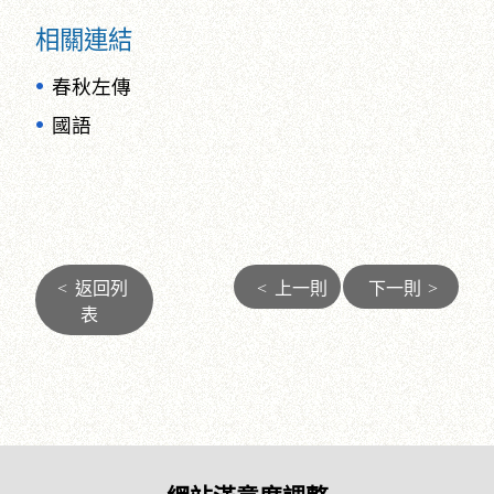
相關連結
春秋左傳
國語
<
返回列
<
上一則
下一則
>
表