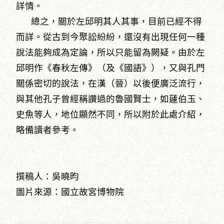
詳情。
總之，關於左邱明其人其事，目前已經不得
而詳。從古到今聚訟紛紛，還沒有出現任何一種
說法能夠成為定論，所以只能留為闕疑。由於左
邱明作《春秋左傳》（及《國語》），又與孔門
關係密切的說法，在漢（晉）以後便廣泛流行，
與其他孔子曾經稱讚過的魯國賢士，如蘧伯玉、
史魚等人，地位顯然不同，所以附於此處介紹，
略備讀者參考。
撰稿人：吳曉昀
圖片來源：國立故宮博物院