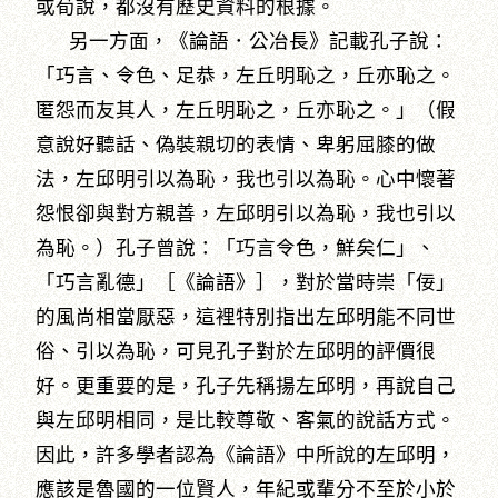
或荀說，都沒有歷史資料的根據。
另一方面，《論語．公冶長》記載孔子說：
「巧言、令色、足恭，左丘明恥之，丘亦恥之。
匿怨而友其人，左丘明恥之，丘亦恥之。」（假
意說好聽話、偽裝親切的表情、卑躬屈膝的做
法，左邱明引以為恥，我也引以為恥。心中懷著
怨恨卻與對方親善，左邱明引以為恥，我也引以
為恥。）孔子曾說：「巧言令色，鮮矣仁」、
「巧言亂德」［《論語》］，對於當時崇「佞」
的風尚相當厭惡，這裡特別指出左邱明能不同世
俗、引以為恥，可見孔子對於左邱明的評價很
好。更重要的是，孔子先稱揚左邱明，再說自己
與左邱明相同，是比較尊敬、客氣的說話方式。
因此，許多學者認為《論語》中所說的左邱明，
應該是魯國的一位賢人，年紀或輩分不至於小於