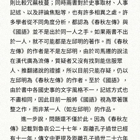
則比較冗蕪枝蔓；同時兩書對於史事取材、人事
記述、以及評論焦點等，也有許多相異之處。許
多學者從不同角度分析，都認為《春秋左傳》與
《國語》並不是出於同一人之手。如果兩書不出
於一人，就不可能都是左邱明的著作。而《春秋
左傳》的作者是不是左邱明，由於司馬遷的說法
在漢代廣為流傳，質疑者又沒有找到能信服眾
人、推翻諸說的證據，所以目前只能存疑，仍以
左邱明為《春秋左傳》的作者。至於《國語》，
由於書中各國史事的文字風格不一，記述方式也
不盡相同，因此目前一般將《國語》視為眾著匯
整之作，而非某一人（如左邱明）的作品。
進一步說，問題還不僅於此。因為《春秋左
傳》記載到魯哀公二十七年，距離孔子過世已經
有十一年，傳文中更提及距離孔子過世二十六年