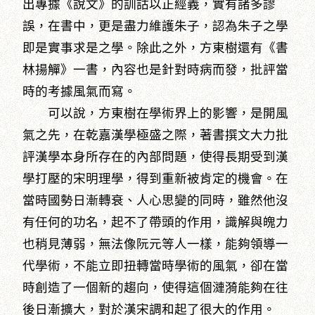
出專據《說文》的訓詁以正經義，實有諸多謬
誤，在書中，更是盡力維護朱子，認為朱子之學
即是實事求是之學。除此之外，方東樹還有《書
林揚觶》一書，內容也是針對時病而發，批評當
時的考據風氣而寫。
可以說，方東樹在學術界上的影響，是開風
氣之先，在乾嘉漢學極盛之際，著書撰文大力批
評漢學本身所存在的內部問題，使得長期受到漢
學打壓的宋明理學，得到重新被肯定的機會。在
當時國勢日漸轉衰、人心思變的同時，雖然他沒
有任何的功名，起不了帶頭的作用，識解與魄力
也稍見薄弱，無法像阮元等人一樣，能夠領導一
代學術，不能立即扭轉當時學術的風氣，卻在當
時創造了一個新的趨向，使得這個漣漪能夠在往
後日漸擴大，對於漢宋調和起了很大的作用。