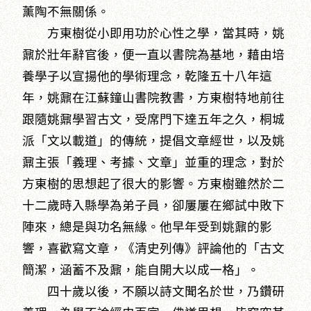
薰陶不無關係。
方東樹從小即用功於心性之學，當其時，姚
鼐於壯年辭官後，便一直以書院為基地，藉由培
養學子以宣揚他的學術理念，乾隆五十八年這
年，姚鼐在江蘇鐘山書院教書，方東樹特地前往
跟隨姚鼐學習古文，受席門下達五年之久，桐城
派「文以載道」的傳統，提倡文章經世，以及姚
鼐主張「義理、考據、文章」並重的理念，對於
方東樹的思想起了很大的影響。方東樹雖然於二
十二歲時入縣學為弟子員，卻屢屢在鄉試中敗下
陣來，總是與功名無緣。他早年受到姚鼐的影
響，喜歡寫文章，《清史列傳》評論他的「古文
簡潔，涵蓄不及鼐，能自開大以成一格」。
四十歲以後，不願以詩文聞名於世，乃鑽研