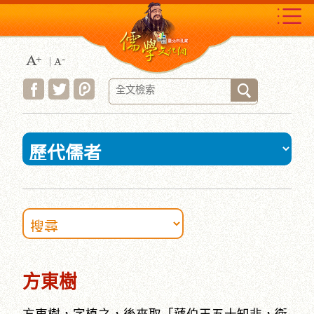
跳
到
主
要
內
容
區
塊
:::
方東樹