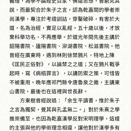
義理，為學不論經史百家、佛道思想，皆窮究其
說，而最契合於朱子之言，認為乾嘉間的學者崇
尚漢學，專注於考證訓詁，穿鑿破碎，有害於大
道，名為治經，實足以亂經。五十歲以後，才放
棄科舉功名，不再應舉。於道光年間先後主講於
韶陽書院、廬陽書院、泖湖書院、松滋書院。他
曾經在廣東時，遇到林則徐禁鴉片，特地上陳
《匡民正俗對》，以論禁之之道；又在鴉片戰爭
起時，寫《病榻罪言》，以講防禦之策，可惜皆
不被重用。晚年應祁門縣令唐魯泉之邀，主講東
山書院，最後也在這裡與世長辭。
方東樹曾經說過：「余生平讀書，惟於朱子
之言為獨契，覺其與孔孟無二。」對於朱熹之學
推崇備至，也因為乾嘉漢學反對宋明理學，這樣
的主張與他的學術理念相違，讓他對於漢學多有