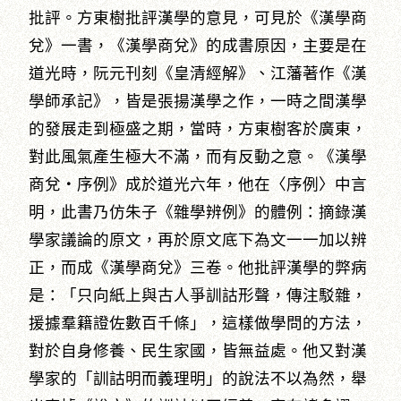
批評。方東樹批評漢學的意見，可見於《漢學商
兌》一書，《漢學商兌》的成書原因，主要是在
道光時，阮元刊刻《皇清經解》、江藩著作《漢
學師承記》，皆是張揚漢學之作，一時之間漢學
的發展走到極盛之期，當時，方東樹客於廣東，
對此風氣產生極大不滿，而有反動之意。《漢學
商兌‧序例》成於道光六年，他在〈序例〉中言
明，此書乃仿朱子《雜學辨例》的體例：摘錄漢
學家議論的原文，再於原文底下為文一一加以辨
正，而成《漢學商兌》三卷。他批評漢學的弊病
是：「只向紙上與古人爭訓詁形聲，傳注駁雜，
援據羣籍證佐數百千條」，這樣做學問的方法，
對於自身修養、民生家國，皆無益處。他又對漢
學家的「訓詁明而義理明」的說法不以為然，舉