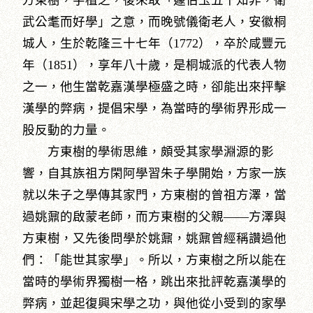
方東樹，字植之，後來取「蘧伯玉五十知非，衛
武公耄而好學」之意，而晚號儀衛老人，安徽桐
城人，生於乾隆三十七年（1772），卒於咸豐元
年（1851），享年八十歲，是桐城派的代表人物
之一，他生當乾嘉漢學極盛之時，卻能出來抨擊
漢學的弊病，提倡宋學，為當時的學術界形成一
股反動的力量。
方東樹的學術思維，頗受其家學淵源的影
響，自其族祖方閑阿學習朱子學開始，方家一族
就以朱子之學傳其家門，方東樹的曾祖方澤，當
過姚鼐的啟蒙老師，而方東樹的父親——方澤與
方東樹，又先後問學於姚鼐，姚鼐曾經稱讚過他
們：「能世其家學」。所以，方東樹之所以能在
當時的學術界獨樹一格，跳出來批評乾嘉漢學的
弊病，並起復興宋學之功，與他從小受到的家學