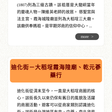
(1807)列為三級古蹟。該祖厝是大龍峒當年
的靈魂人物－陳維英老師的故居。 慈聖宮與
法主宮、霞海城隍廟並列為大稻埕三大廟。
該廟供奉媽祖，是早期郊商的信仰中心，...
more
>
迪化街－大稻埕霞海隍廟、乾元蔘
藥行
迪化街從清末至今，一直是大稻埕商圈的核
心，該街長久以來仍保有舊日的風貌及活躍
的商圈活動。遊客可以從商家類別認識迪化
街，該街是台灣地區布帛、中藥、南北貨最