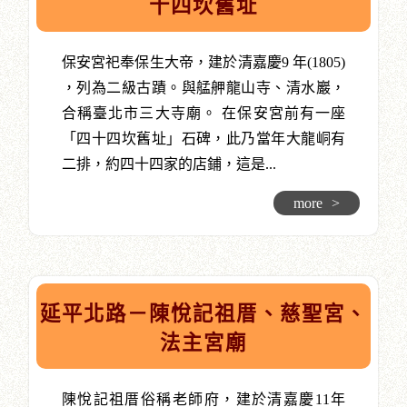
十四坎舊址
保安宮祀奉保生大帝，建於清嘉慶9 年(1805)
，列為二級古蹟。與艋舺龍山寺、清水巖，
合稱臺北市三大寺廟。 在保安宮前有一座
「四十四坎舊址」石碑，此乃當年大龍峒有
二排，約四十四家的店鋪，這是...
more
>
延平北路－陳悅記祖厝、慈聖宮、
法主宮廟
陳悅記祖厝俗稱老師府，建於清嘉慶11年