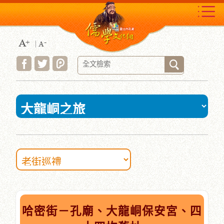
跳
到
主
要
內
容
區
塊
:::
哈密街－孔廟、大龍峒保安宮、四