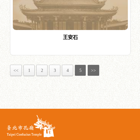
王安石
<<
1
2
3
4
5
>>