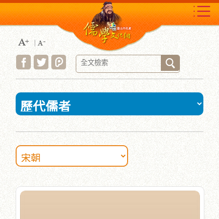
跳
到
主
要
內
容
區
塊
:::