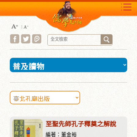
跳
到
主
要
內
容
區
塊
:::
至聖先師孔子釋奠之解說
編著：董金裕