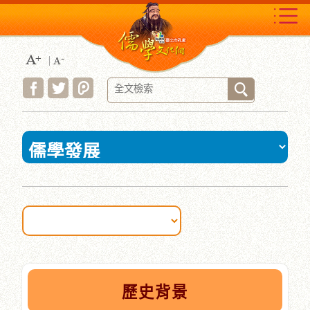
跳
到
主
要
內
容
區
塊
:::
歷史背景