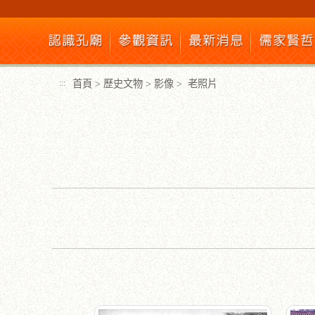
跳
到
主
要
內
首頁
>
歷史文物
>
影像
>
老照片
:::
容
區
塊
:::