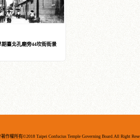
早期臺北孔廟旁44坎街街景
018 Taipei Confucius Temple Governing Board.All Right Reser