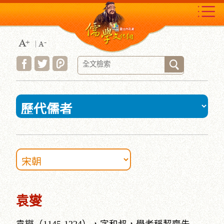
跳
到
主
要
內
容
區
塊
:::
袁燮