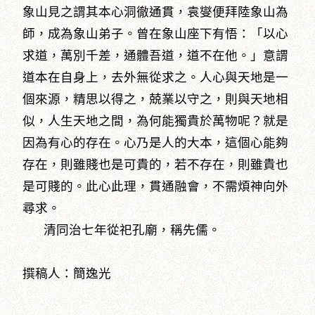
象山見之謂其本心洞徹通貫，袁燮便拜陸象山為
師，成為象山弟子。曾在象山座下有悟：「以心
求道，萬別千差，通體吾道，道不在他。」意謂
道本在自身上，去外無從求之。人心與天地是一
個來源，精思以得之，兢業以守之，則與天地相
似，人生天地之間，為何能獨貴於萬物呢？就是
因為有心的存在。心乃是人的大本，這個心能夠
存在，則雖賤也是可貴的，若不存在，則雖貴也
是可賤的。此心此理，貫通融會，不需煩神向外
尋求。
清同治七年從祀孔廟，稱先儒。
撰稿人：簡逸光