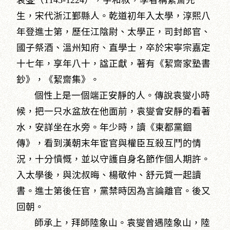
袁
燮
（1145-1224），字和叔，學者稱絜齋先
生，宋代浙江鄞縣人。乾道初年入太學，淳熙八
年登進士第，歷任江陰尉、太學正，司封郎官、
國子祭酒、溫州知府、直學士，卒於宋寧宗嘉定
十七年，享年八十，諡正獻，著有《絜齋家塾書
鈔》，《絜齋集》。
個性上是一個端正安靜的人。傳說袁燮小時
候，把一只水盆放在他面前，袁燮會安靜的看著
水，安詳坐在水旁。年少時，讀《東都黨錮
傳》，看到漢朝末年宦官與權臣互殺互鬥的情
況，十分憤慨，並以守護自身名節作個人期許。
入太學後，與沈叔晦、楊敬仲、舒元質一起讀
書。進士第後任官，黨禁時因為言論離官。後又
回朝。
師承上，拜師陸象山。袁燮曾遇陸象山，陸