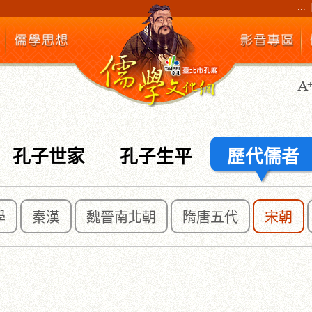
:::
孔子世家
孔子生平
歷代儒者
學
秦漢
魏晉南北朝
隋唐五代
宋朝