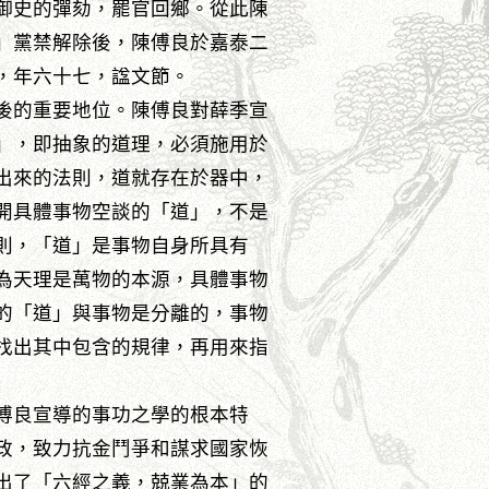
御史的彈劾，罷官回鄉。從此陳
」黨禁解除後，陳傅良於嘉泰二
世，年六十七，諡文節。
後的重要地位。陳傅良對薛季宣
」，即抽象的道理，必須施用於
出來的法則，道就存在於器中，
開具體事物空談的「道」，不是
則，「道」是事物自身所具有
為天理是萬物的本源，具體事物
的「道」與事物是分離的，事物
找出其中包含的規律，再用來指
傅良宣導的事功之學的根本特
政，致力抗金鬥爭和謀求國家恢
出了「六經之義，兢業為本」的