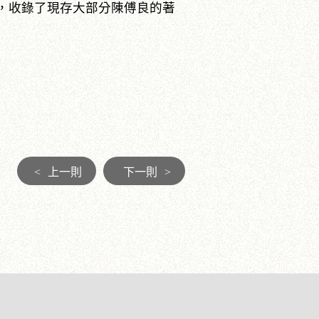
校，收錄了現存大部分陳傅良的著
<
上一則
下一則
>