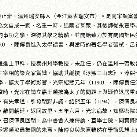
字君舉，號止齋，温州瑞安縣人（今江蘇省瑞安市）。是南宋頗
為文自成一家，名重一時，追隨者甚眾。其後師從永嘉學
的事功之學，深得其學之精髓，並開始致力於有關國計民
70），陳傅良進入太學讀書，與當時的著名學者張
栻
、呂
登進士甲科，授泰州州學教授，未赴任，仍在溫州一帶教
宰相的梁克家賞識，協助其編撰《淳熙三山志》。淳熙十
，擴大了學術影響。光宗紹熙元年（1190），陳傅良
當時，光宗在請立嘉王趙擴為太子的問題上與遜位退居重
有失孝道，引發朝野非議。紹熙五年（1194），陳傅
，離開朝廷，返回故里。五年六月，光宗病故，知樞密院
，召陳傅良回朝，為中書舍人兼侍讀、直學士院、同實錄
斥逐趙汝愚集團的朱熹。陳傅良與朱熹雖然在學術思想上