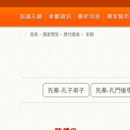
跳
到
主
要
內
首頁
>
儒家賢哲
>
歷代儒者
>
宋朝
:::
容
區
塊
先秦-孔子弟子
先秦-孔門後
:::