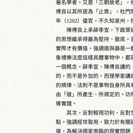
著名學者，又是「三朝故老」，
傅良以其所居為「止齋」，杜門
年（1202）復官，不久知泉州
陳傅良上承薛季宣，下啟葉適
的思想繼承得最為堅持、徹底。
實際才有價值，強調道與器是一
象禮樂法度這樣具體事物中，都
一個概念。薛季宣、陳傅良講的
的，而不是外加的。而理學家講
的規律、法則不是事物自身所具
由「道」所產生、所規定的。功
導實踐。
其次，反對輕視功利，反對空
點。強調經世致用，致力於有關
復，為解決國家面臨的現實問題