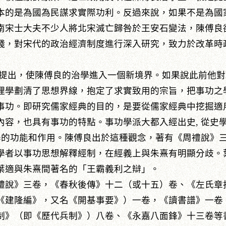
本的是為國為民謀求實際功利。反過來說，如果不是為國
南宋士大夫不少人將北宋滅亡歸咎於王安石變法，陳傅良
踐，對宋代的政治經濟制度進行深入研究，致力於改革時
出，使陳傅良的治學進入一個新境界。如果說此前他對
理學劃清了思想界線，抱定了求實致用的宗旨，把事功之
事功。即研究儒家經典的目的，是要從儒家經典中挖掘適
內容，也具有事功的特點。事功學派大都入經出史, 從史
史學的功能和作用。陳傅良出於這種觀念，著有《周禮說》
學者以事功思想解釋經制，在經義上與朱熹有明顯分歧。
葉適與朱熹間著名的「王霸義利之辯」。
說》三卷，《春秋後傳》十二（或十五）卷、《左氏章
《建隆編》，又名《開基事要》）一卷，《讀書譜》一卷
制》（即《歷代兵制》）八卷、《永嘉八面鋒》十三卷等