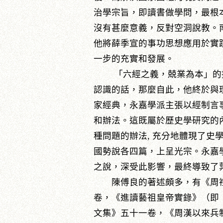
治學宗旨，即讀書做學問，最根
沒有甚麼意義，反對空洞說教。
他將薛季宣的事功思想應用於實
一步的充實和發展。
「六經之義，兢業為本」的提
認識的話，那麼自此，他終於與
家經典，永嘉學派主張以經制言
和辦法。這既屬於歷史學研究的
種問題的辦法, 充分地體現了
國勢說各四篇，上呈光宗。永嘉
之說，深受此影響，最終導致了
陳傅良的著述頗多，有《周禮
卷，《進讀藝祖皇帝實錄》（即
文集》五十一卷，《周漢以來兵