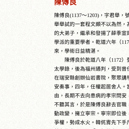
陳傅良
陳傅良(1137～1203)，
舉舉試的一套程文頗不以為然，
的大弟子，繼承和發揚了薛季宣
學派的重要學者。乾道六年（11
來，學術日益精湛。
陳傅良於乾道八年（1172）
太學錄，後為福州通判，受到曾任
在瑞安縣創辦仙岩書院，聚眾講學
安奏事，四年，任權起居舍人。
由，長期不去向患病的孝宗問安，
不聽其言，於是陳傅良辭去官職
動政變，擁立寧宗。寧宗即位後
爭權，勢成水火。韓侂胄先下手