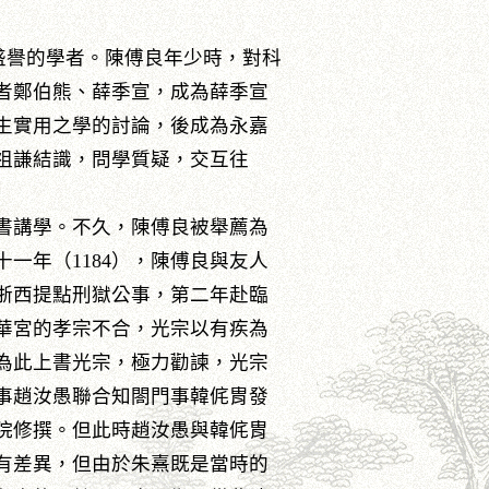
富盛譽的學者。陳傅良年少時，對科
者鄭伯熊、薛季宣，成為薛季宣
生實用之學的討論，後成為永嘉
祖謙結識，問學質疑，交互往
書講學。不久，陳傅良被舉薦為
一年（1184），陳傅良與友人
任浙西提點刑獄公事，第二年赴臨
華宮的孝宗不合，光宗以有疾為
良為此上書光宗，極力勸諫，光宗
事趙汝愚聯合知閤門事韓侂胄發
院修撰。但此時趙汝愚與韓侂胄
有差異，但由於朱熹既是當時的