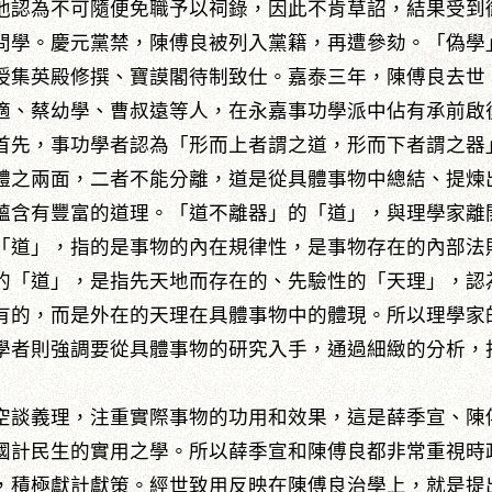
他認為不可隨便免職予以祠錄，因此不肯草詔，結果受到
問學。慶元黨禁，陳傅良被列入黨籍，再遭參劾。「偽學
，授集英殿修撰、寶謨閣待制致仕。嘉泰三年，陳傅良去
、蔡幼學、曹叔遠等人，在永嘉事功學派中佔有承前啟
首先，事功學者認為「形而上者謂之道，形而下者謂之器
體之兩面，二者不能分離，道是從具體事物中總結、提煉
蘊含有豐富的道理。「道不離器」的「道」，與理學家離
「道」，指的是事物的內在規律性，是事物存在的內部法
的「道」，是指先天地而存在的、先驗性的「天理」，認
有的，而是外在的天理在具體事物中的體現。所以理學家
學者則強調要從具體事物的研究入手，通過細緻的分析，
談義理，注重實際事物的功用和效果，這是薛季宣、陳
國計民生的實用之學。所以薛季宣和陳傅良都非常重視時
，積極獻計獻策。經世致用反映在陳傅良治學上，就是提