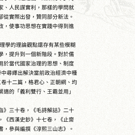
家、人民謀實利，那樣的學問就
卻從實際出發，贊同部分新法。
政，使事功思想在實踐中得到進
理學的理論觀點還存有某些模糊
學，提升到一個新階段。對於儒
用於當代國家治理的思想、制度
學中尋繹出解決當前政治經濟中種
三卷十二篇，格君心、正朝綱、均
葉適的「義利雙行、王霸並用」
指》三十卷，《毛詩解詁》二十
，《西漢史鈔》十七卷，《止齋
書，參與編撰《淳熙三山志》。