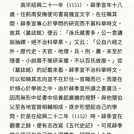
高宗紹興二十一年（1151），薛季宣年十八
歲，任荊南安撫使司書寫機宜文字，在任職其
間，薛季宣專心於學問的研究而不慕科舉時文，
故其〈墓誌銘〉便云：「孫氏藏書多，公一意講
說抽繹，絕不治科舉業。」又云：「公自六經之
外，歷代史、天官、地理、兵、刑、農，末至於
隱書、小說靡不搜研采獲，不以百氏故廢。」從
〈墓誌銘〉的記載來看，薛季宣不治科舉時文，
可以知曉其志向並不在於任一官職而已，而是在
於傾心於學術之中，由於薛季宣所讀之書廣泛，
因而無形中從書中培養起廣擴的視野，與他隨伯
父至各地宦遊相輔相成，逐步形塑起自己的學
問。於是在紹興二十二年（1152）時，薛季宣在
觀書之餘，便有志改寫《五代史記》，可見薛季