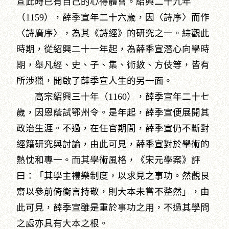
宣此時已有自己的心得體會。紹興二十九年
（1159），薛季宣年二十六歲，因〈詩序〉而作
〈詩廣序〉，為其《詩經》的研究之一。綜觀此
時期，從紹興二十一年起，為薛季宣潛心向學時
期，舉凡經、史、子、集、術數、方伎等，皆有
所涉獵，開啟了薛季宣人生的另一面。
高宗紹興三十年（1160），薛季宣年二十七
歲，因恩蔭試鄂州令。是年起，薛季宣便展開其
政治生涯。不過，在任官期間，薛季宣仍不斷對
經籍研究與討論，由此可見，薛季宣對於學術的
熱忱和專一。而其學術風格，《宋元學案》評
曰：「其學主禮樂制度，以求見之事功。然觀艮
齋以參前倚衡言持敬，則大本未嘗不整然」，由
此可見，薛季宣雖是重於事功之用，不過其學問
之處亦具有大本之根。