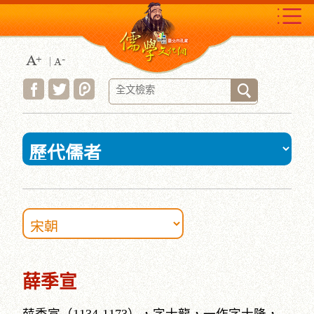
跳
到
主
要
內
容
區
塊
:::
薛季宣