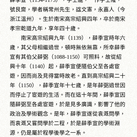
薛季宣（1134-1173），字士龍，一作字士隆，
號艮齋，學者稱常州先生，諡文憲，永嘉人（今
浙江溫州）。生於南宋高宗紹興四年，卒於南宋
孝宗乾道九年，享年四十歲。
南宋高宗紹興九年（1139），薛季宣時年六
歲，其父母相繼過世，頓時無依無靠，所幸薛季
宣有其伯父薛弼（1088-1150）可照料，故從紹
興十年（1140）起，薛季宣便隨伯父至各處宦
遊，因而尚及見得當時故老。直到高宗紹興二十
年（1150），薛季宣年十七歲，是年薛弼過世因
而停止了宦遊的生活。而在這十年間，薛季宣因
隨薛弼至各處宦遊，於是見多廣識，影響了他的
政治及學術觀念。是年，薛季宣遂從袁溉問學，
而袁溉又嘗問學於二程，於是薛季宣的學術淵
源，仍是屬於程學後學之一系。