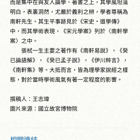
而是集中在與友人論學、著書之上，其學風坦蕩
明白，表裏洞然，尤嚴於義利之辨，學者尊稱為
南軒先生。其生平事跡見於《宋史‧道學傳》
中，而其學術表現，《宋元學案》列於〈南軒學
案〉之中。
張栻一生主要之著作有《南軒易說》，《癸
已論語解》，《癸已孟子說》，《伊川粹言》，
《南軒集》等。大抵而言，皆為理學家說經之樣
態，對於當時學術風氣有著一定程度的影響。
撰稿人：王志瑋
圖片來源：國立故宮博物院