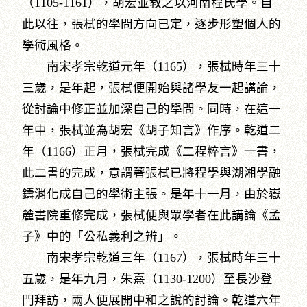
（1105-1161），胡宏並教之以河南程氏學。自
此以往，張栻的學問方向已定，逐步形塑個人的
學術風格。
南宋孝宗乾道元年（1165），張栻時年三十
三歲，是年起，張栻便開始與諸學友一起講論，
從討論中修正並加深自己的學問。同時，在這一
年中，張栻並為胡宏《胡子知言》作序。乾道二
年（1166）正月，張栻完成《二程粹言》一書，
此二書的完成，意謂著張栻已將程學與湖湘學融
鑄消化成自己的學術主張。是年十一月，由於嶽
麓書院重修完成，張栻便與眾學者在此講論《孟
子》中的「公私義利之辨」。
南宋孝宗乾道三年（1167），張栻時年三十
五歲，是年九月，朱熹（1130-1200）至長沙登
門拜訪，兩人便展開中和之說的討論。乾道六年