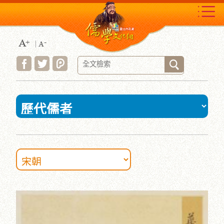
跳
到
主
要
內
容
區
塊
:::