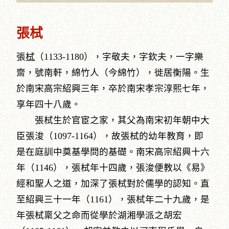
張栻
張
栻
（1133-1180），字敬夫，字欽夫，一字樂
齋，號南軒，綿竹人（今綿竹），徙居衡陽。生
於南宋高宗紹興三年，卒於南宋孝宗淳熙七年，
享年四十八歲。
張栻生於官宦之家，其父為南宋初年朝中大
臣張浚（1097-1164），故張栻的幼年教育，即
是在庭訓中奠基學問的基礎。南宋高宗紹興十六
年（1146），張栻年十四歲，張浚便教以《易》
經和聖人之道，加深了張栻對於儒學的認知。直
至紹興三十一年（1161），張栻年二十九歲，是
年張栻稟父之命而從學於湖湘學派之胡宏