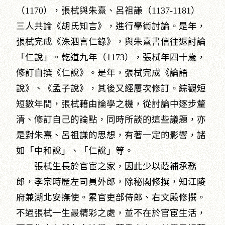
（1170），張栻與朱熹、呂祖謙（1137-1181）
三人共論《胡氏知言》，進行學術討論。是年，
張栻完成《洙泗言仁錄》，與朱熹書信往返討論
「仁說」。乾道九年（1173），張栻年四十歲，
修訂自撰《仁說》。是年，張栻完成《論語
說》、《孟子說》，其後又經屢次修訂。綜觀短
短數年間，張栻藉由論學之機，從討論中逐步釐
清、修訂自己的論點，同時所談的這些議題，亦
是對朱熹、呂祖謙的思想，有著一定的影響，諸
如「中和說」、「仁說」等。
張栻生長於官宦之家，因此少以蔭補承務
郎，孝宗時歷左司員外郎，除秘閣修撰，知江陵
府兼湖北安撫使。累官吏部侍郎、右文殿修撰。
不過張栻一生最精彩之處，並不在於官宦生活，