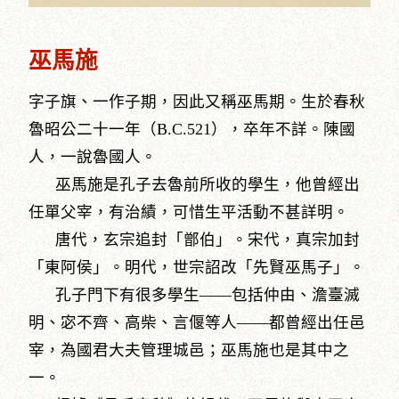
巫馬施
字子旗、一作子期，因此又稱巫馬期。生於春秋
魯昭公二十一年（B.C.521），卒年不詳。陳國
人，一說魯國人。
巫馬施是孔子去魯前所收的學生，他曾經出
任單父宰，有治績，可惜生平活動不甚詳明。
唐代，玄宗追封「鄫伯」。宋代，真宗加封
「東阿侯」。明代，世宗詔改「先賢巫馬子」。
孔子門下有很多學生――包括仲由、澹臺滅
明、宓不齊、高柴、言偃等人――都曾經出任邑
宰，為國君大夫管理城邑；巫馬施也是其中之
一。