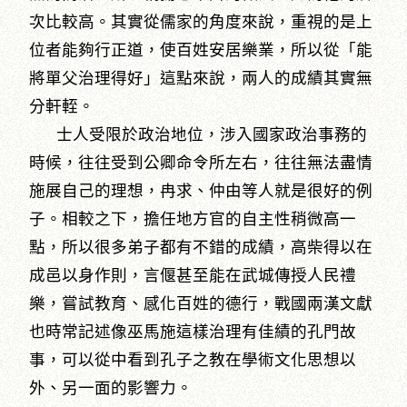
次比較高。其實從儒家的角度來說，重視的是上
位者能夠行正道，使百姓安居樂業，所以從「能
將單父治理得好」這點來說，兩人的成績其實無
分軒輊。
士人受限於政治地位，涉入國家政治事務的
時候，往往受到公卿命令所左右，往往無法盡情
施展自己的理想，冉求、仲由等人就是很好的例
子。相較之下，擔任地方官的自主性稍微高一
點，所以很多弟子都有不錯的成績，高柴得以在
成邑以身作則，言偃甚至能在武城傳授人民禮
樂，嘗試教育、感化百姓的德行，戰國兩漢文獻
也時常記述像巫馬施這樣治理有佳績的孔門故
事，可以從中看到孔子之教在學術文化思想以
外、另一面的影響力。