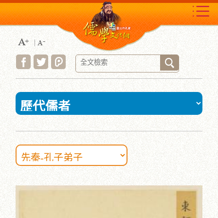
跳
到
主
要
內
容
區
塊
:::