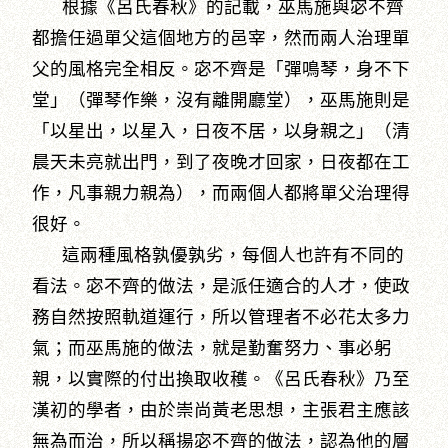
根據《呂氏春秋》的記載，巫馬施與宓不齊
都擔任過單父這個地方的邑宰，然而兩人治理單
父的風格完全相反。宓不齊是「彈鳴琴，身不下
堂」（彈琴作樂，沒有離開廳堂），巫馬施則是
「以星出，以星入，日夜不居，以身親之」（清
晨天未亮就出門，到了夜晚才回家，日夜都在工
作，凡事親力親為），而兩個人都將單父治理得
很好。
這兩種風格孰優孰劣，每個人也許有不同的
看法。宓不齊的做法，是派任適合的人才，使政
務自然按照軌道運行，所以管理者不必花太多力
氣；而巫馬施的做法，就是勤奮努力、事必躬
親，以實際的付出換取收穫。《呂氏春秋》乃至
漢初的學者，由於崇尚黃老思想，主張君主應該
無為而治，所以稱揚宓不齊的做法，認為他的層