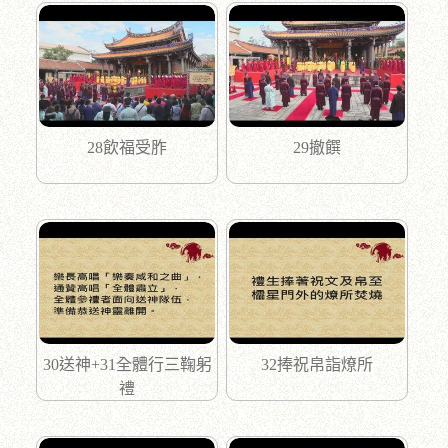
28飲福受胙
29撤饌
30送神+31全體行三鞠躬
32捧祝帛詣燎所
禮