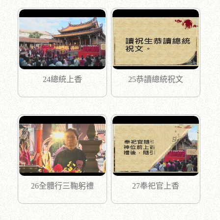
24總統上香
25恭讀總統祝文
26全體行三鞠躬禮
27奉祀官上香