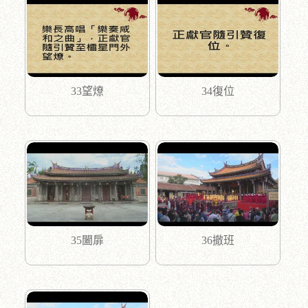
33望燎
34復位
35闔扉
36撤班