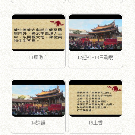
11瘞毛血
12迎神+13三鞠躬
14進饌
15上香