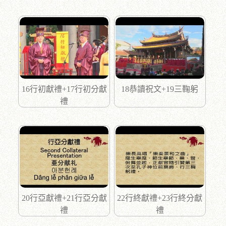
16行初獻禮+17行初分獻
18恭讀祝文+19三鞠躬
禮
20行亞獻禮+21行亞分獻
22行終獻禮+23行終分獻
禮
禮