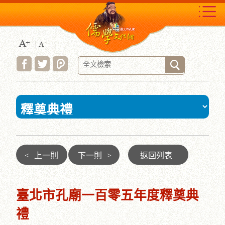
跳
到
主
要
內
容
區
塊
:::
<
上一則
下一則
>
返回列表
臺北市孔廟一百零五年度釋奠典
禮