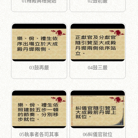
01釋殿典禮開始
02鼓初嚴
03鼓再嚴
04鼓三嚴
05執事者各司其事
06糾儀官就位