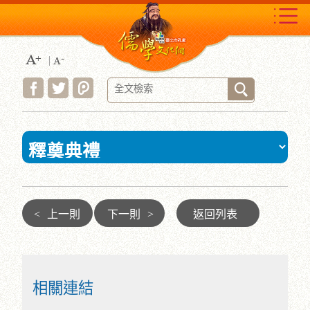
跳
到
主
要
內
容
區
塊
:::
<
上一則
下一則
>
返回列表
相關連結