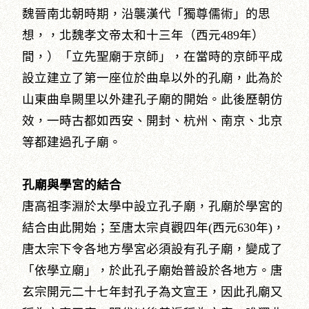
魏晉南北朝時期，沿襲漢代「獨尊儒術」的思
想，，北魏孝文帝太和十三年（西元489年）
間，）「立先聖廟于京師」，在當時的京師平成
設立建立了第一座位於曲阜以外的孔廟，此為於
山東曲阜闕里以外建孔子廟的開始。此後歷朝仿
效，一時古都如西安、開封、杭州、南京、北京
等都建過孔子廟。
孔廟與學宮的結合
唐高祖李淵於太學中設立孔子廟，孔廟於學宮的
結合由此開始；至唐太宗貞觀四年(西元630年)，
唐太宗下令各地方學宮必須設有孔子廟，變成了
「依學立廟」，於此孔子廟始普設於各地方。唐
玄宗開元二十七年封孔子為文宣王，因此孔廟又