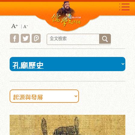
跳
到
主
要
內
容
區
塊
:::