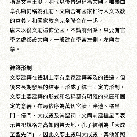
稱為文宣王廟。明代以後普遍稱為文廟，唯獨曲
阜孔廟仍稱為孔廟。文廟含有國家推行人文政教
的意義，和國家教育完全聯合在一起。
唐宋以後文廟遍佈全國，不論府州縣，只要有官
學之處都設文廟，一般建在學宮左側，左廟右
學。
建築形制
文廟建築在禮制上享有皇家建築等及的禮遇，但
後來長期發展的結果，形成了統一固定的形制。
文廟主要建築的形式和名稱都有明確的來歷和固
定的意義。布局依序為萬仞宮牆、泮池、櫺星
門、儀門、大成殿及崇聖祠。文廟前建欞星門表
示祭祀規格之高如同祭天地。孔子被稱為「大成
至聖先師」，因此文廟主殿叫大成殿。其他如照