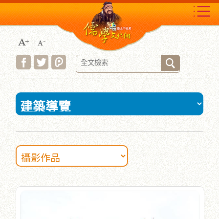
跳
到
主
要
內
容
區
塊
:::