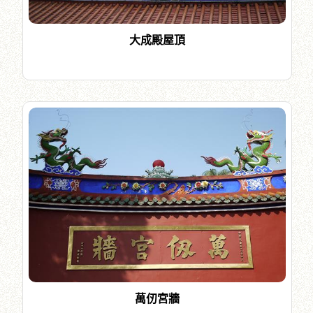
大成殿屋頂
萬仞宮牆