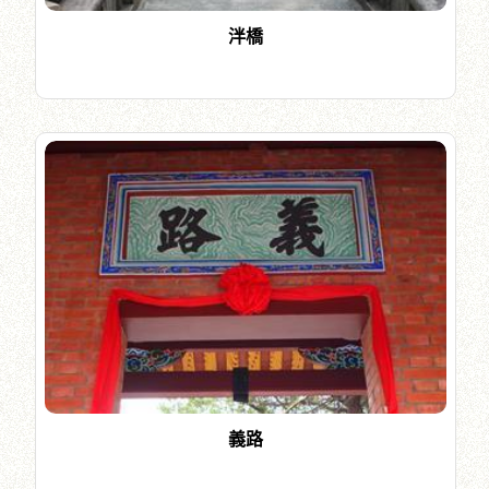
泮橋
義路