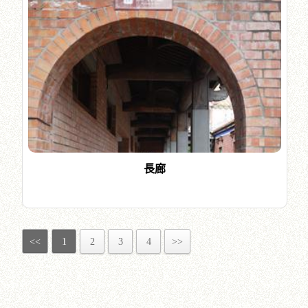
長廊
<<
1
2
3
4
>>