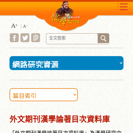
跳
到
主
要
內
容
區
塊
:::
外文期刊漢學論著目次資料庫